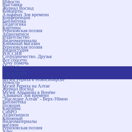
Новости
Выставки
Журнал Восход
Концерты
Альманах Зов времени
Конференции
Библиотека
Педагогика
Картины
Рериховская поэзия
Аудиозаписи
Издательство
Видеоматериалы
Книжный магазин
Рериховская поэзия
Видеостудия
РОССИЯ
Сотрудничество. Друзья
Все соцсети
Хочу помочь
Музеи и
Публикации
учреждения
и новости
Музей Рериха в Новосибирске
Новости
Музей Рериха на Алтае
Журнал Восход
Музей Абрамова в Венёве
Альманах Зов времени
"Наследие Алтая" - Верх-Уймон
Библиотека
Позиция
Картины
СибРО
Аудиозаписи
Книжный
Видеоматериалы
магазин
Рериховская поэзия
Хочу