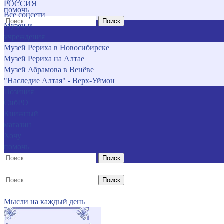
РОССИЯ
помочь
Все соцсети
Поиск
Музеи и
учреждения
Музей Рериха в Новосибирске
Музей Рериха на Алтае
Музей Абрамова в Венёве
"Наследие Алтая" - Верх-Уймон
Позиция
СибРО
Книжный
магазин
Хочу
помочь
Поиск
Поиск
Мысли на каждый день