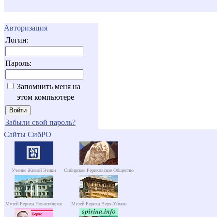
Авторизация
Логин:
Пароль:
Запомнить меня на
этом компьютере
Забыли свой пароль?
Сайты СибРО
Учение Живой Этики
Сибирское Рериховское Общество
Музей Рериха Новосибирск
Музей Рериха Верх-Уймон