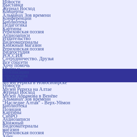
Новости
Выставки
Журнал Восход
Концерты
Альманах Зов времени
Конференции
Библиотека
Педагогика
Картины
Рериховская поэзия
Аудиозаписи
Издательство
Видеоматериалы
Книжный магазин
Рериховская поэзия
Видеостудия
РОССИЯ
Сотрудничество. Друзья
Все соцсети
Хочу помочь
Музеи и
Публикации
учреждения
и новости
Музей Рериха в Новосибирске
Новости
Музей Рериха на Алтае
Журнал Восход
Музей Абрамова в Венёве
Альманах Зов времени
"Наследие Алтая" - Верх-Уймон
Библиотека
Позиция
Картины
СибРО
Аудиозаписи
Книжный
Видеоматериалы
магазин
Рериховская поэзия
Хочу