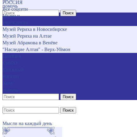
РОССИЯ
помочь
Все соцсети
Поиск
Музеи и
учреждения
Музей Рериха в Новосибирске
Музей Рериха на Алтае
Музей Абрамова в Венёве
"Наследие Алтая" - Верх-Уймон
Позиция
СибРО
Книжный
магазин
Хочу
помочь
Поиск
Поиск
Мысли на каждый день