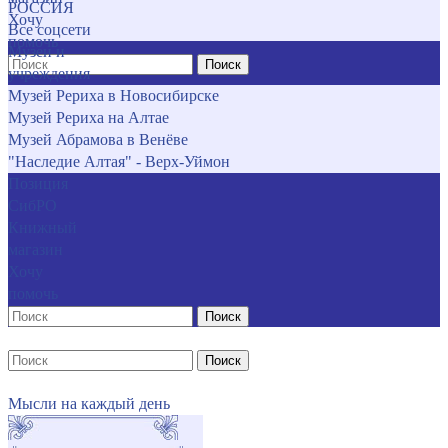
РОССИЯ
Хочу
Все соцсети
помочь
Музеи и
Поиск
учреждения
Музей Рериха в Новосибирске
Музей Рериха на Алтае
Музей Абрамова в Венёве
"Наследие Алтая" - Верх-Уймон
Позиция
СибРО
Книжный
магазин
Хочу
помочь
Поиск
Поиск
Мысли на каждый день