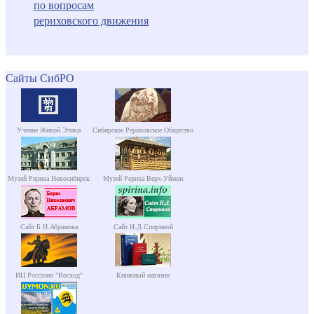
по вопросам
рериховского движения
Сайты СибРО
Учение Живой Этики
Сибирское Рериховское Общество
Музей Рериха Новосибирск
Музей Рериха Верх-Уймон
Сайт Б.Н.Абрамова
Сайт Н.Д.Спириной
ИЦ Россазия "Восход"
Книжный магазин