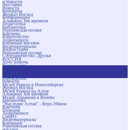
и новости
Выставки
Новости
Концерты
Журнал Восход
Конференции
Альманах Зов времени
Педагогика
Библиотека
Рериховская поэзия
Картины
Издательство
Аудиозаписи
Книжный магазин
Видеоматериалы
Видеостудия
Рериховская поэзия
Сотрудничество. Друзья
РОССИЯ
Хочу помочь
Все соцсети
Публикации
Музеи и
и новости
учреждения
Новости
Музей Рериха в Новосибирске
Журнал Восход
Музей Рериха на Алтае
Альманах Зов времени
Музей Абрамова в Венёве
Библиотека
"Наследие Алтая" - Верх-Уймон
Картины
Позиция
Аудиозаписи
СибРО
Видеоматериалы
Книжный
Рериховская поэзия
магазин