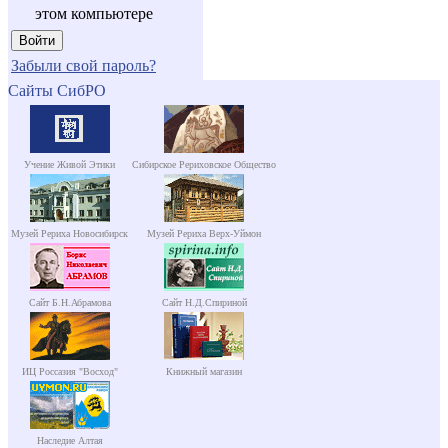
этом компьютере
Забыли свой пароль?
Сайты СибРО
Учение Живой Этики
Сибирское Рериховское Общество
Музей Рериха Новосибирск
Музей Рериха Верх-Уймон
Сайт Б.Н.Абрамова
Сайт Н.Д.Спириной
ИЦ Россазия "Восход"
Книжный магазин
Наследие Алтая