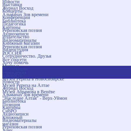
Новости
Выставки
Журнал Восход
Концерты
Альманах Зов времени
Конференции
Библиотека
Педагогика
Картины
Рериховская поэзия
Аудиозаписи
Издательство
Видеоматериалы
Книжный магазин
Рериховская поэзия
Видеостудия
РОССИЯ
Сотрудничество. Друзья
Все соцсети
Хочу помочь
Музеи и
Публикации
учреждения
и новости
Музей Рериха в Новосибирске
Новости
Музей Рериха на Алтае
Журнал Восход
Музей Абрамова в Венёве
Альманах Зов времени
"Наследие Алтая" - Верх-Уймон
Библиотека
Позиция
Картины
СибРО
Аудиозаписи
Книжный
Видеоматериалы
магазин
Рериховская поэзия
Хочу