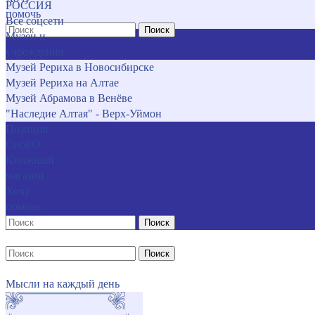
РОССИЯ
помочь
Все соцсети
Поиск
Музеи и
учреждения
Музей Рериха в Новосибирске
Музей Рериха на Алтае
Музей Абрамова в Венёве
"Наследие Алтая" - Верх-Уймон
Позиция
СибРО
Книжный
магазин
Хочу
помочь
Поиск
Поиск
Мысли на каждый день