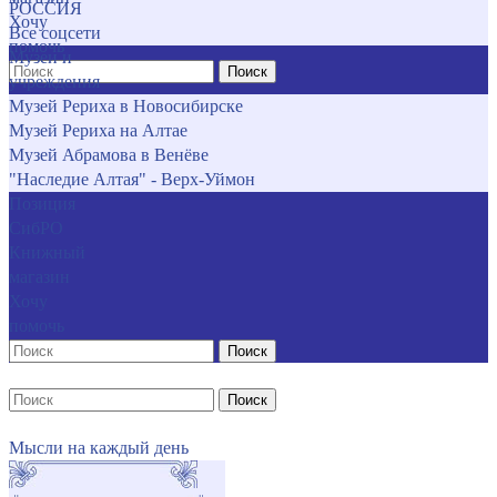
РОССИЯ
Хочу
Все соцсети
помочь
Музеи и
Поиск
учреждения
Музей Рериха в Новосибирске
Музей Рериха на Алтае
Музей Абрамова в Венёве
"Наследие Алтая" - Верх-Уймон
Позиция
СибРО
Книжный
магазин
Хочу
помочь
Поиск
Поиск
Мысли на каждый день