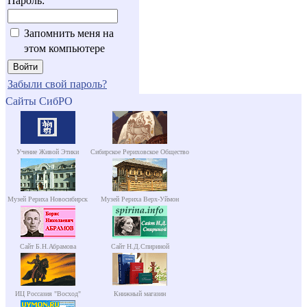
Пароль:
Запомнить меня на
этом компьютере
Забыли свой пароль?
Сайты СибРО
Учение Живой Этики
Сибирское Рериховское Общество
Музей Рериха Новосибирск
Музей Рериха Верх-Уймон
Сайт Б.Н.Абрамова
Сайт Н.Д.Спириной
ИЦ Россазия "Восход"
Книжный магазин