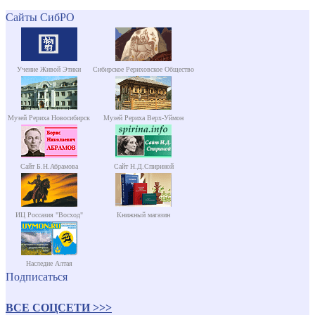
Сайты СибРО
Учение Живой Этики
Сибирское Рериховское Общество
Музей Рериха Новосибирск
Музей Рериха Верх-Уймон
Сайт Б.Н.Абрамова
Сайт Н.Д.Спириной
ИЦ Россазия "Восход"
Книжный магазин
Наследие Алтая
Подписаться
ВСЕ СОЦСЕТИ >>>