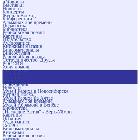
и новости
Выставки
Новости
Концерты
Журнал Восход
Конференции
Альманах Зов времени
Педагогика
Библиотека
Рериховская поэзия
Картины
Издательство
Аудиозаписи
Книжный магазин
Видеоматериалы
Видеостудия
Рериховская поэзия
Сотрудничество. Друзья
РОССИЯ
Хочу помочь
Все соцсети
Публикации
Музеи и
и новости
учреждения
Новости
Музей Рериха в Новосибирске
Журнал Восход
Музей Рериха на Алтае
Альманах Зов времени
Музей Абрамова в Венёве
Библиотека
"Наследие Алтая" - Верх-Уймон
Картины
Позиция
Аудиозаписи
СибРО
Видеоматериалы
Книжный
Рериховская поэзия
магазин