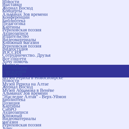
Новости
Выставки
Журнал Восход
Концерты
Альманах Зов времени
Конференции
Библиотека
Педагогика
Картины
Рериховская поэзия
Аудиозаписи
Издательство
Видеоматериалы
Книжный магазин
Рериховская поэзия
Видеостудия
РОССИЯ
Сотрудничество. Друзья
Все соцсети
Хочу помочь
Музеи и
Публикации
учреждения
и новости
Музей Рериха в Новосибирске
Новости
Музей Рериха на Алтае
Журнал Восход
Музей Абрамова в Венёве
Альманах Зов времени
"Наследие Алтая" - Верх-Уймон
Библиотека
Позиция
Картины
СибРО
Аудиозаписи
Книжный
Видеоматериалы
магазин
Рериховская поэзия
Хочу