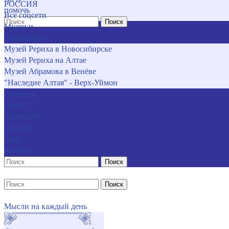
РОССИЯ
помочь
Все соцсети
Поиск
Музеи и
учреждения
Музей Рериха в Новосибирске
Музей Рериха на Алтае
Музей Абрамова в Венёве
"Наследие Алтая" - Верх-Уймон
Позиция
СибРО
Книжный
магазин
Хочу
помочь
Поиск
Поиск
Мысли на каждый день