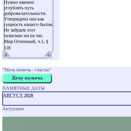
Нужно именно
углублять путь
доброжелательности.
Утверждена она как
сущность нашего бытия.
Не забудем этот
талисман ни на час.
Мир Огненный, ч.1, §
118
"Мочь помочь - счастье"
ПАМЯТНЫЕ ДАТЫ
АВГУСТ 2026
Актуально