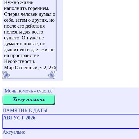
Нужно жизнь
наполнить горением.
Сперва человек думал о
себе, затем о других, но
после его действия
полезны для всего
сущего. Он уже не
думает о пользе, но
дышит ею и дает жизнь
на пространстве
Необъятности.
Мир Огненный, ч.2, 276
"Мочь помочь - счастье"
ПАМЯТНЫЕ ДАТЫ
АВГУСТ 2026
Актуально