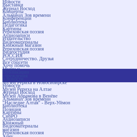
Новости
Выставки
Журнал Восход
Концерты
Альманах Зов времени
Конференции
Библиотека
Педагогика
Картины
Рериховская поэзия
Аудиозаписи
Издательство
Видеоматериалы
Книжный магазин
Рериховская поэзия
Видеостудия
РОССИЯ
Сотрудничество. Друзья
Все соцсети
Хочу помочь
Музеи и
Публикации
учреждения
и новости
Музей Рериха в Новосибирске
Новости
Музей Рериха на Алтае
Журнал Восход
Музей Абрамова в Венёве
Альманах Зов времени
"Наследие Алтая" - Верх-Уймон
Библиотека
Позиция
Картины
СибРО
Аудиозаписи
Книжный
Видеоматериалы
магазин
Рериховская поэзия
Хочу