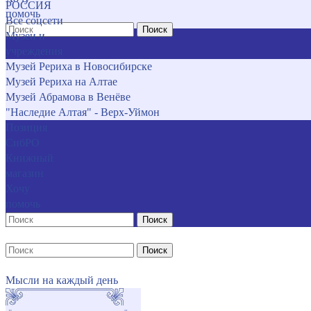
РОССИЯ
помочь
Все соцсети
Поиск
Музеи и
учреждения
Музей Рериха в Новосибирске
Музей Рериха на Алтае
Музей Абрамова в Венёве
"Наследие Алтая" - Верх-Уймон
Позиция
СибРО
Книжный
магазин
Хочу
помочь
Поиск
Поиск
Мысли на каждый день