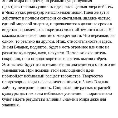
Знамя Мира не проект, но реально существующая
пространственная сущность-идея, насыщенная энергией Тех,
в Чьих Руках резервуар неиссякаемой мощи. Идеи живут и
действуют в полном согласии со светилами, являясь частью
единой мировой энергии, и проявляются в должные сроки в
виде так называемых конкретных явлений земного плана. На
каждом плане своё понятие о конкретности. Что нереально на
одном, то реально на другом. Итак, относительность и здесь.
Знамя Владык, поднятое, будет иметь огромное влияние на
развитие культуры, наук, искусств. Не только охранитель
сокровищ, но и оплодотворитель и сеятель высших зёрен.
Этот аспект будут знать немногие, но значение его от этого не
уменьшится. При помощи этой воплощённой идеи
произойдёт небывалый расцвет творчества. Творчество
плодотворно, когда не ограничено ничем, и Знамя Владык
даёт эту неограниченность. Соприкасание разных отраслей
культуры даст им всем небывалое усиление — поразительно
будет видеть результаты влияния Знамени Мира даже для
знающих.