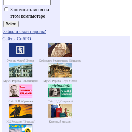
Запомнить меня на
этом компьютере
Забыли свой пароль?
Сайты СибРО
Учение Живой Этики
Сибирское Рериховское Общество
Музей Рериха Новосибирск
Музей Рериха Верх-Уймон
Сайт Б.Н.Абрамова
Сайт Н.Д.Спириной
ИЦ Россазия "Восход"
Книжный магазин