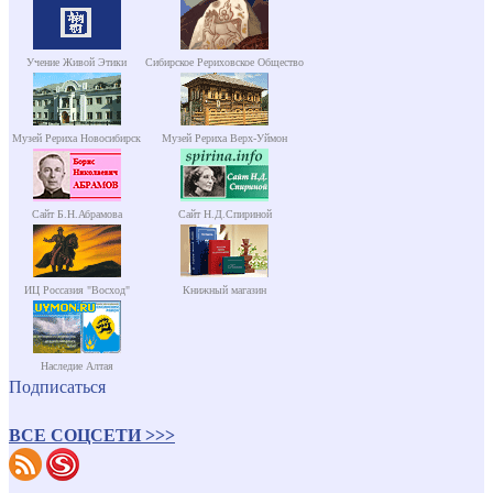
Учение Живой Этики
Сибирское Рериховское Общество
Музей Рериха Новосибирск
Музей Рериха Верх-Уймон
Сайт Б.Н.Абрамова
Сайт Н.Д.Спириной
ИЦ Россазия "Восход"
Книжный магазин
Наследие Алтая
Подписаться
ВСЕ СОЦСЕТИ >>>