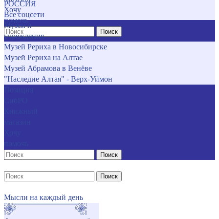
РОССИЯ
Хочу
Все соцсети
помочь
Музеи и
Поиск
учреждения
Музей Рериха в Новосибирске
Музей Рериха на Алтае
Музей Абрамова в Венёве
"Наследие Алтая" - Верх-Уймон
Позиция
СибРО
Книжный
магазин
Хочу
помочь
Поиск
Поиск
Мысли на каждый день