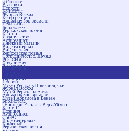
и новости
Выставки
Новости
Концерты
Журнал Восход
Конференции
Альманах Зов времени
Педагогика
Библиотека
Рериховская поэзия
Картины
Издательство
Аудиозаписи
Книжный магазин
Видеоматериалы
Видеостудия
Рериховская поэзия
Сотрудничество. Друзья
РОССИЯ
Хочу помочь
Все соцсети
Публикации
Музеи и
и новости
учреждения
Новости
Музей Рериха в Новосибирске
Журнал Восход
Музей Рериха на Алтае
Альманах Зов времени
Музей Абрамова в Венёве
Библиотека
"Наследие Алтая" - Верх-Уймон
Картины
Позиция
Аудиозаписи
СибРО
Видеоматериалы
Книжный
Рериховская поэзия
магазин