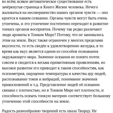
во всём; всякое автоматическое существование есть
зачёркнутая страница в Книге Жизни человека. Нечего
жаловаться на несовершенство наших органов чувств — оно
кроется в нашем сознании. Органы чувств могут быть очень
утончены, и это утончение постепенно переходит в развитие
тонких органов восприятия. Почему так редко различают
люди ароматы в Тонком Мире? Потому, что не занимались
этим на земле. Вкус также ограничен у многих пределами
вкусности, то есть сведён к удовлетворению желудка, в то
время как вкус является одним из способов познавания
окружающего мира. Значение осязания не понято почти
совсем и сводится к весьма примитивным проявлениям, но
высокое развитие его приводит к таким способностям, как
психометрия, ощущение температуры и качества аур людей,
распознавание токов и вибраций, понимание значения
прикосновений и т.д. Представление людей об осязании
связано с плотностью, но в Тонком Мире нет плотности, и
способность осязать тонкую материю соответствует большому
утончению этой способности на земле.
Радость разнообразию творений есть хвала Творцу. Не