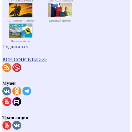
Сайт Б.Н.Абрамова
Сайт Н.Д.Спириной
ИЦ Россазия "Восход"
Книжный магазин
Наследие Алтая
Подписаться
ВСЕ СОЦСЕТИ >>>
Музей
Трансляции