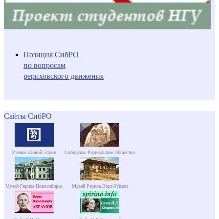
Позиция СибРО
по вопросам
рериховского движения
Сайты СибРО
Учение Живой Этики
Сибирское Рериховское Общество
Музей Рериха Новосибирск
Музей Рериха Верх-Уймон