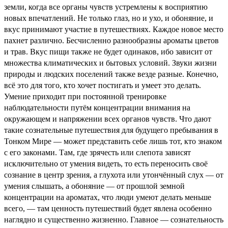
земли, когда все органы чувств устремлены к восприятию
новых впечатлений. Не только глаз, но и ухо, и обоняние, и
вкус принимают участие в путешествиях. Каждое новое место
пахнет различно. Бесчисленно разнообразны ароматы цветов
и трав. Вкус пищи также не будет одинаков, ибо зависит от
множества климатических и бытовых условий. Звуки жизни
природы и людских поселений также везде разные. Конечно,
всё это для того, кто хочет постигать и умеет это делать.
Умение приходит при постоянной тренировке
наблюдательности путём концентрации внимания на
окружающем и напряжении всех органов чувств. Что дают
такие сознательные путешествия для будущего пребывания в
Тонком Мире — может представить себе лишь тот, кто знаком
с его законами. Там, где зрячесть или слепота зависят
исключительно от умения видеть, то есть переносить своё
сознание в центр зрения, а глухота или утончённый слух — от
умения слышать, а обоняние — от прошлой земной
концентрации на ароматах, что люди умеют делать меньше
всего, — там ценность путешествий будет явлена особенно
наглядно и существенно жизненно. Главное — сознательность