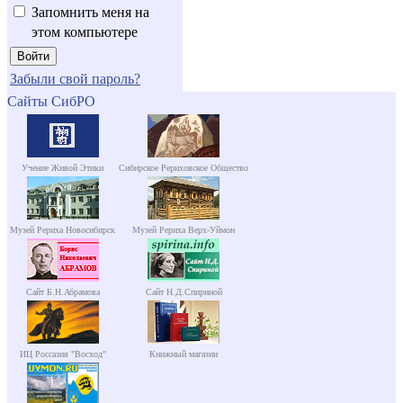
Запомнить меня на
этом компьютере
Забыли свой пароль?
Сайты СибРО
Учение Живой Этики
Сибирское Рериховское Общество
Музей Рериха Новосибирск
Музей Рериха Верх-Уймон
Сайт Б.Н.Абрамова
Сайт Н.Д.Спириной
ИЦ Россазия "Восход"
Книжный магазин