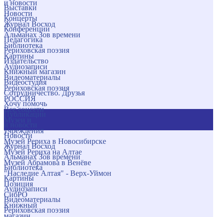
и новости
Выставки
Новости
Концерты
Журнал Восход
Конференции
Альманах Зов времени
Педагогика
Библиотека
Рериховская поэзия
Картины
Издательство
Аудиозаписи
Книжный магазин
Видеоматериалы
Видеостудия
Рериховская поэзия
Сотрудничество. Друзья
РОССИЯ
Хочу помочь
Все соцсети
Публикации
Музеи и
и новости
учреждения
Новости
Музей Рериха в Новосибирске
Журнал Восход
Музей Рериха на Алтае
Альманах Зов времени
Музей Абрамова в Венёве
Библиотека
"Наследие Алтая" - Верх-Уймон
Картины
Позиция
Аудиозаписи
СибРО
Видеоматериалы
Книжный
Рериховская поэзия
магазин