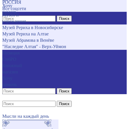
РОССИЯ
Хочу
Все соцсети
помочь
Музеи и
Поиск
учреждения
Музей Рериха в Новосибирске
Музей Рериха на Алтае
Музей Абрамова в Венёве
"Наследие Алтая" - Верх-Уймон
Позиция
СибРО
Книжный
магазин
Хочу
помочь
Поиск
Поиск
Мысли на каждый день