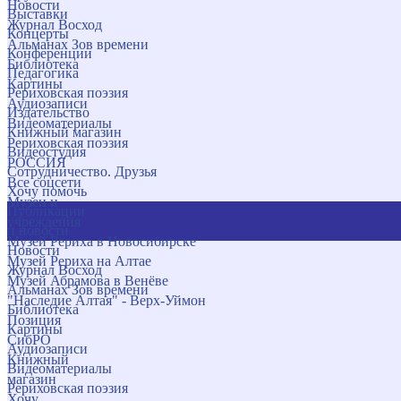
Новости
Выставки
Журнал Восход
Концерты
Альманах Зов времени
Конференции
Библиотека
Педагогика
Картины
Рериховская поэзия
Аудиозаписи
Издательство
Видеоматериалы
Книжный магазин
Рериховская поэзия
Видеостудия
РОССИЯ
Сотрудничество. Друзья
Все соцсети
Хочу помочь
Музеи и
Публикации
учреждения
и новости
Музей Рериха в Новосибирске
Новости
Музей Рериха на Алтае
Журнал Восход
Музей Абрамова в Венёве
Альманах Зов времени
"Наследие Алтая" - Верх-Уймон
Библиотека
Позиция
Картины
СибРО
Аудиозаписи
Книжный
Видеоматериалы
магазин
Рериховская поэзия
Хочу