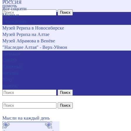
РОССИЯ
помочь
Все соцсети
Поиск
Музеи и
учреждения
Музей Рериха в Новосибирске
Музей Рериха на Алтае
Музей Абрамова в Венёве
"Наследие Алтая" - Верх-Уймон
Позиция
СибРО
Книжный
магазин
Хочу
помочь
Поиск
Поиск
Мысли на каждый день