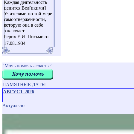
Каждая деятельность
ценится Вел[икими]
Учителями по той мере
самоотверженности,
которую она в себе
заключает.
Рерих Е.И. Письмо от
17.08.1934
"Мочь помочь - счастье"
ПАМЯТНЫЕ ДАТЫ
АВГУСТ 2026
Актуально