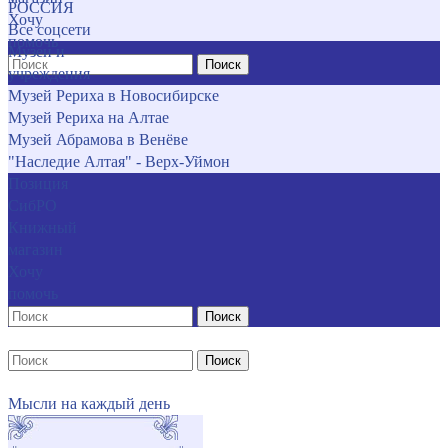
РОССИЯ
Хочу
Все соцсети
помочь
Музеи и
Поиск
учреждения
Музей Рериха в Новосибирске
Музей Рериха на Алтае
Музей Абрамова в Венёве
"Наследие Алтая" - Верх-Уймон
Позиция
СибРО
Книжный
магазин
Хочу
помочь
Поиск
Поиск
Мысли на каждый день