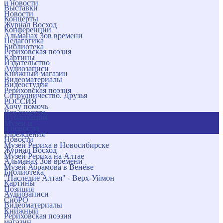
и новости
Выставки
Новости
Концерты
Журнал Восход
Конференции
Альманах Зов времени
Педагогика
Библиотека
Рериховская поэзия
Картины
Издательство
Аудиозаписи
Книжный магазин
Видеоматериалы
Видеостудия
Рериховская поэзия
Сотрудничество. Друзья
РОССИЯ
Хочу помочь
Все соцсети
Публикации
Музеи и
и новости
учреждения
Новости
Музей Рериха в Новосибирске
Журнал Восход
Музей Рериха на Алтае
Альманах Зов времени
Музей Абрамова в Венёве
Библиотека
"Наследие Алтая" - Верх-Уймон
Картины
Позиция
Аудиозаписи
СибРО
Видеоматериалы
Книжный
Рериховская поэзия
магазин