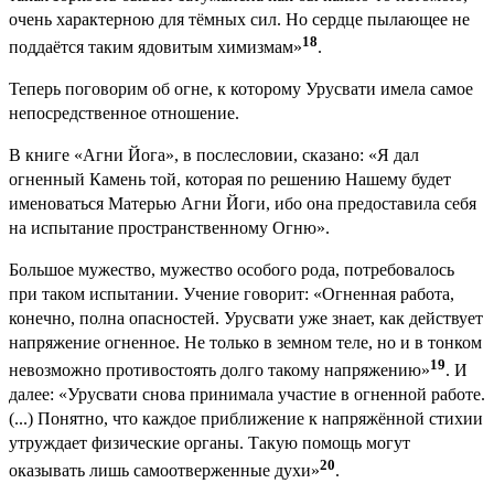
очень характерною для тёмных сил. Но сердце пылающее не
18
поддаётся таким ядовитым химизмам»
.
Теперь поговорим об огне, к которому Урусвати имела самое
непосредственное отношение.
В книге «Агни Йога», в послесловии, сказано: «Я дал
огненный Камень той, которая по решению Нашему будет
именоваться Матерью Агни Йоги, ибо она предоставила себя
на испытание пространственному Огню».
Большое мужество, мужество особого рода, потребовалось
при таком испытании. Учение говорит: «Огненная работа,
конечно, полна опасностей. Урусвати уже знает, как действует
напряжение огненное. Не только в земном теле, но и в тонком
19
невозможно противостоять долго такому напряжению»
. И
далее: «Урусвати снова принимала участие в огненной работе.
(...) Понятно, что каждое приближение к напряжённой стихии
утруждает физические органы. Такую помощь могут
20
оказывать лишь самоотверженные духи»
.