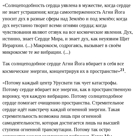
«Солнцеподобность сердца уявлена в мужестве, когда сердце
не знает устрашения; когда самоотверженность Агни Йога
уносит дух в разные сферы над Землёю и под землёю; когда
дух неустанно творит всеми огнями сердца; когда
чувствования являют отзвук на все космические явления. Дух,
истинно, знает Сердце Мира, и знает дух, как неуязвим Щит
Иерархии. (...) Макрокосм, содрогаясь, вызывает в своём
микрокосме те же вибрации. (...)
Так солнцеподобное сердце Агни Йога вбирает в себя все
21
космические энергии, концентрируя их в пространстве»
.
«Потому каждый центр Урусвати так чует катастрофы.
Потому сердце вбирает все энергии, как в пространственную
воронку, чуя каждую вибрацию. Потому солнцеподобное
сердце помогает очищению пространства. Стремительное
сердце идёт навстречу каждой огненной энергии. Такая
стремительность возможна лишь при огненной
самодеятельности, которая достигается лишь на высшей
ступени огненной трансмутации. Потому так остро