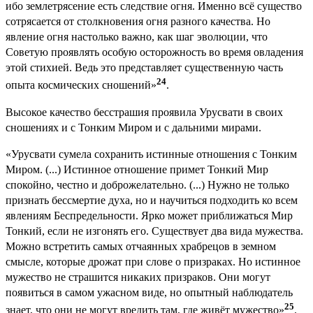
ибо землетрясение есть следствие огня. Именно всё существо
сотрясается от столкновения огня разного качества. Но
явление огня настолько важно, как шаг эволюции, что
Советую проявлять особую осторожность во время овладения
этой стихией. Ведь это представляет существенную часть
24
опыта космических сношений»
.
Высокое качество бесстрашия проявила Урусвати в своих
сношениях и с Тонким Миром и с дальними мирами.
«Урусвати сумела сохранить истинные отношения с Тонким
Миром. (...) Истинное отношение примет Тонкий Мир
спокойно, честно и доброжелательно. (...) Нужно не только
признать бессмертие духа, но и научиться подходить ко всем
явлениям Беспредельности. Ярко может приближаться Мир
Тонкий, если не изгонять его. Существует два вида мужества.
Можно встретить самых отчаянных храбрецов в земном
смысле, которые дрожат при слове о призраках. Но истинное
мужество не страшится никаких призраков. Они могут
появиться в самом ужасном виде, но опытный наблюдатель
25
знает, что они не могут вредить там, где живёт мужество»
.