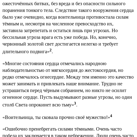
ожесточённых битвах, без вреда и без опасности сильного
поранения тонкого тела. Следствие такого вооружения сердца
было уже очевидно, когда воительница противостала силам
тёмным и, несмотря на численное превосходство их,
заставила затрепетать и остаться лишь при угрозах. Но
бессильная угроза врага есть уже победа. Но, конечно,
червонный золотой свет достигается нелегко и требует
2
длительного подвига»
.
«Многие состояния сердца отмечались народною
наблюдательностью от мягкосердия до жестокосердия, но
редко отмечалось огнесердие. Между тем именно это качество
может занимать и привлекать наше внимание. Трудно не
устрашиться перед чёрным собранием, но никто не осилит
огненное сердце. Пусть выдумывают разные угрозы, но один
3
столб Света опрокинет всю тьму»
.
4
«Воительница, ты сковала прочно своё мужество!»
«Ошибочно пренебрегать силами тёмными. Очень часто
победа их заключается в таком небрежении. Люди очень часто