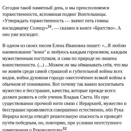
Сегодня такой памятный день, и мы преисполняемся
торжественности, вспоминая подвиг Воительницы.
«Утверждать торжественность — значит петь гимны
31
восходящему Солнцу»
, — сказано в книге «Братство». А
оно уже восходит.
В одном из своих писем Елена Ивановна пишет: «...Я люблю
наименование ''воин'' и любуюсь каждым героизмом, каждым
мужественным поступком, и сама по природе не лишена
воинственности. (...) ...Можем ли мы обманывать себя, что мы
не живём среди самой страшной и губительной войны всех
видов, война духовная гораздо ожесточённее всякой войны в
обычном её понимании. Вот почему так важно воспитывать
мужество и бесстрашие, качества, которые прежде всего
должен развить в себе ученик Владык Света. Но при
существовании прочной нити связи с Иерархией, мужество и
бесстрашие проявляются совершенно естественно, ибо Рука
Иерарха всегда отведёт решительную опасность и проведёт
путём победным, но, повторяю, при условии неотступного
32
памятования о Руководителе»
.