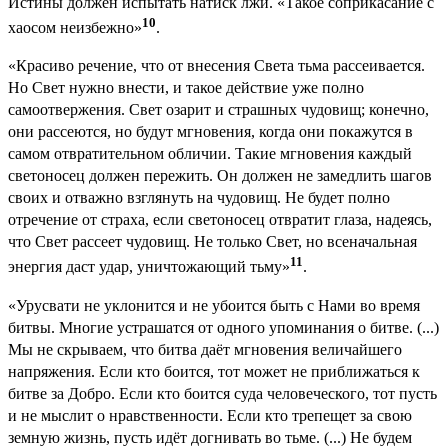
Истины должен испытать натиск лжи. «Такое соприкасание с
10
хаосом неизбежно»
.
«Красиво речение, что от внесения Света тьма рассеивается.
Но Свет нужно внести, и такое действие уже полно
самоотвержения. Свет озарит и страшных чудовищ; конечно,
они рассеются, но будут мгновения, когда они покажутся в
самом отвратительном обличии. Такие мгновения каждый
светоносец должен пережить. Он должен не замедлить шагов
своих и отважно взглянуть на чудовищ. Не будет полно
отречение от страха, если светоносец отвратит глаза, надеясь,
что Свет рассеет чудовищ. Не только Свет, но всеначальная
11
энергия даст удар, уничтожающий тьму»
.
«Урусвати не уклонится и не убоится быть с Нами во время
битвы. Многие устрашатся от одного упоминания о битве. (...)
Мы не скрываем, что битва даёт мгновения величайшего
напряжения. Если кто боится, тот может не приближаться к
битве за Добро. Если кто боится суда человеческого, тот пусть
и не мыслит о нравственности. Если кто трепещет за свою
земную жизнь, пусть идёт догнивать во тьме. (...) Не будем