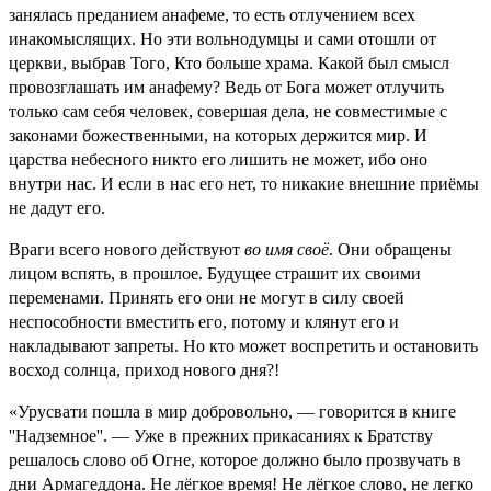
занялась преданием анафеме, то есть отлучением всех
инакомыслящих. Но эти вольнодумцы и сами отошли от
церкви, выбрав Того, Кто больше храма. Какой был смысл
провозглашать им анафему? Ведь от Бога может отлучить
только сам себя человек, совершая дела, не совместимые с
законами божественными, на которых держится мир. И
царства небесного никто его лишить не может, ибо оно
внутри нас. И если в нас его нет, то никакие внешние приёмы
не дадут его.
Враги всего нового действуют
во имя своё
. Они обращены
лицом вспять, в прошлое. Будущее страшит их своими
переменами. Принять его они не могут в силу своей
неспособности вместить его, потому и клянут его и
накладывают запреты. Но кто может воспретить и остановить
восход солнца, приход нового дня?!
«Урусвати пошла в мир добровольно, — говорится в книге
''Надземное''. — Уже в прежних прикасаниях к Братству
решалось слово об Огне, которое должно было прозвучать в
дни Армагеддона. Не лёгкое время! Не лёгкое слово, не легко