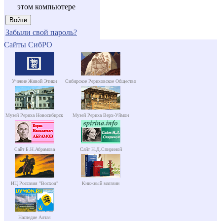
этом компьютере
Забыли свой пароль?
Сайты СибРО
Учение Живой Этики
Сибирское Рериховское Общество
Музей Рериха Новосибирск
Музей Рериха Верх-Уймон
Сайт Б.Н.Абрамова
Сайт Н.Д.Спириной
ИЦ Россазия "Восход"
Книжный магазин
Наследие Алтая