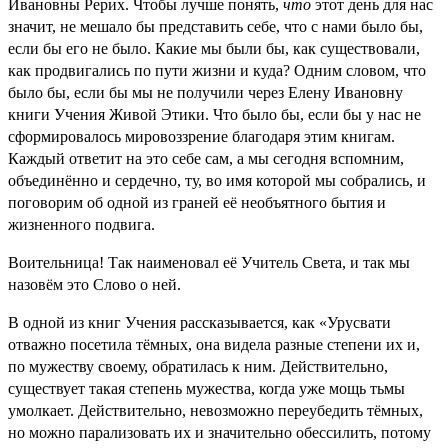
Ивановны Рерих. Чтобы лучше понять,
что
этот день для нас
значит, не мешало бы представить себе, что с нами было бы,
если бы его не было. Какие мы были бы, как существовали,
как продвигались по пути жизни и куда? Одним словом, что
было бы, если бы мы не получили через Елену Ивановну
книги Учения Живой Этики. Что было бы, если бы у нас не
сформировалось мировоззрение благодаря этим книгам.
Каждый ответит на это себе сам, а мы сегодня вспомним,
объединённо и сердечно, ту, во имя которой мы собрались, и
поговорим об одной из граней её необъятного бытия и
жизненного подвига.
Воительница! Так наименовал её Учитель Света, и так мы
назовём это Слово о ней.
В одной из книг Учения рассказывается, как «Урусвати
отважно посетила тёмных, она видела разные степени их и,
по мужеству своему, обратилась к ним. Действительно,
существует такая степень мужества, когда уже мощь тьмы
умолкает. Действительно, невозможно переубедить тёмных,
но можно парализовать их и значительно обессилить, потому