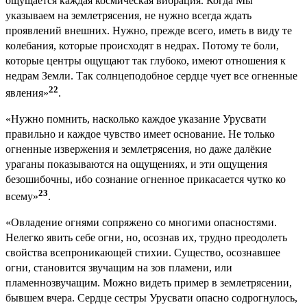
ощущается каждая космическая вибрация. Когда Мы
указываем на землетрясения, не нужно всегда ждать
проявлений внешних. Нужно, прежде всего, иметь в виду те
колебания, которые происходят в недрах. Потому те боли,
которые центры ощущают так глубоко, имеют отношения к
недрам Земли. Так солнцеподобное сердце чует все огненные
22
явления»
.
«Нужно помнить, насколько каждое указание Урусвати
правильно и каждое чувство имеет основание. Не только
огненные извержения и землетрясения, но даже далёкие
ураганы показываются на ощущениях, и эти ощущения
безошибочны, ибо сознание огненное прикасается чутко ко
23
всему»
.
«Овладение огнями сопряжено со многими опасностями.
Нелегко явить себе огни, но, осознав их, трудно преодолеть
свойства всепроникающей стихии. Существо, осознавшее
огни, становится звучащим на зов пламени, или
пламеннозвучащим. Можно видеть пример в землетрясении,
бывшем вчера. Сердце сестры Урусвати опасно содрогнулось,