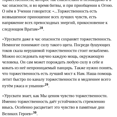
час опасности, и во время битвы, и при приобщении к Огню.
О нём в Учении говорится: «...Торжественность есть
возвышенное приношение всех лучших чувств, есть
напряжение всех превосходных энергий, прикосновение к
28
следующим Вратам»
.
«Урусвати даже в час опасности сохраняет торжественность.
Немногие понимают силу такого щита. Посреди бушующих
токов скала нерушимой торжественности стоит незыблемо.
Можно исследовать научно каждую мощь, окружающую
человека. Он сам может порождать любую силу в себе и
ковать из неё непроницаемый панцирь. Также нужно понять,
что торжественность есть лучший мост к Нам. Наша помощь
летит быстро по каналу торжественности и медленнее всего
29
путём ужаса и уныния»
.
«Урусвати знает, как Мы ценим чувство торжественности.
Именно торжественность даёт устойчивость стремлению
ввысь. Особенно расцветает это чувство в памятные дни
30
Великих Героев»
.