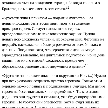
останавливаться на эпидемиях страха, ибо когда говорим о
12
Братстве, не может иметь места страх»
.
«Урусвати живёт приказом — подвиг и мужество. Оба
понятия должны быть воспитаны через утверждение
примеров героев. Следует напомнить о героях,
преодолевавших самые нечеловеческие задания. Нужно
понять всю сложность условий, их окружавших. Летопись не
передаёт, насколько они были угрожаемы от всех близких и
дальних. Люди полагают, что героические деяния могут
зарождаться внезапно, без длительной подготовки, но на деле
видим, что много мыслей сложилось, прежде чем
13
образовалось решение самоотверженного деяния»
.
«Урусвати знает, какие опасности окружают и Нас. (...) Нужно
при всех условиях сохранять чувство героизма. Только этим
мерилом можно познать и продвижение в будущее. Мы делим
героев на бессознательных и определённых. Те, кто знают,
ради чего они трудятся и страдают, уже будут определёнными
героями. Не убоятся они опасностей, хотя и будут знать их
истинные размеры. Среди пространственных токов, среди