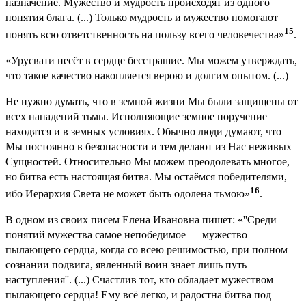
назначение. Мужество и мудрость происходят из одного
понятия блага. (...) Только мудрость и мужество помогают
15
понять всю ответственность на пользу всего человечества»
.
«Урусвати несёт в сердце бесстрашие. Мы можем утверждать,
что такое качество накопляется верою и долгим опытом. (...)
Не нужно думать, что в земной жизни Мы были защищены от
всех нападений тьмы. Исполняющие земное поручение
находятся и в земных условиях. Обычно люди думают, что
Мы постоянно в безопасности и тем делают из Нас неживых
Сущностей. Относительно Мы можем преодолевать многое,
но битва есть настоящая битва. Мы остаёмся победителями,
16
ибо Иерархия Света не может быть одолена тьмою»
.
В одном из своих писем Елена Ивановна пишет: «''Среди
понятий мужества самое непобедимое — мужество
пылающего сердца, когда со всею решимостью, при полном
сознании подвига, явленный воин знает лишь путь
наступления''. (...) Счастлив тот, кто обладает мужеством
пылающего сердца! Ему всё легко, и радостна битва под