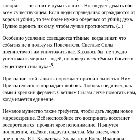
говорят — ''не стоит и думать о них''. Но следует думать обо
всём существующем. Если люди справедливо ограждаются от
воров и убийц, то тем более нужно оберечься от убийц духа.
Нужно оценить их силу, чтобы лучше противостать. (...)
Особенно усиленно совещаются тёмные, когда видят, что
события не в пользу их Повелителя. Светлые Силы
препятствуют им уничтожить вас. Казалось бы, не трудно
уничтожить мирных людей, но поверх всех тёмных богатств
5
существует сила духа»
.
Признание этой защиты порождает признательность к Ним.
Признательность порождает любовь. Любовь соединяет, как
самый крепкий фермент. Светлым Силам легче помогать нам,
когда имеется единение.
Немалое мужество также требуется, чтобы дать людям новое
мировоззрение. Всё неспособное его воспринять восстанет,
воспротивится, проявит ярое непонимание. Начнутся
поношения, издёвки, надругательства. Мы знаем,
что
претерпела Е.П.Блаватская. Знала это и Елена Ивановна