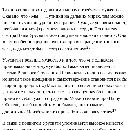
Так и в сношениях с дальними мирами требуется мужество.
Сказано, что «Мы — Путники на дальних мирах, там можно
почерпать многие уроки бесстрашия. Чуждые условия планет,
необычная атмосфера могут влиять на сердце Посетителя.
Сестра Наша Урусвати знает ощущение далёких полётов. Она
знает особенно трудное чувство при возвращении тонкого
26
тела, ведь могут быть всегда осложнения»
.
Урусвати проявила мужество и в том, что «не однажды
принимала на себя чужую боль. Такое качество делается
частью Великого Служения. Первоначально оно весьма тяжко,
но затем такое вмещение и самоотвержение становится как бы
второй природой. (...) Можно читать о явлении особых болей
у замечательных лиц, это не только священная боль, но и
приём на себя чужого страдания. Можно сказать про Нашу
Обитель, что болезней там не бывает, но страдания
27
достаточно. Неизбежно это при заботе о человечестве»
.
В связи с подвигом Урусвати упоминается высокое качество
торжественности, которое так спасительно и необходимо и в