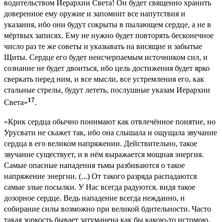
водительством Иерархии Света! Он будет священно хранить
доверенное ему оружие и запомнит все напутствия и
указания, ибо они будут сокрыты в пылающем сердце, а не в
мёртвых записях. Ему не нужно будет повторять бесконечное
число раз те же советы и указывать на висящие и забытые
Щиты. Сердце его будет неисчерпаемым источником сил, и
сознание не будет двоиться, ибо цель достижения будет ярко
сверкать перед ним, и все мысли, все устремления его, как
стальные стрелы, будут лететь, послушные указам Иерархии
17
Света»
.
«Крик сердца обычно понимают как отвлечённое понятие, но
Урусвати не скажет так, ибо она слышала и ощущала звучание
сердца в его великом напряжении. Действительно, такое
звучание существует, и в нём выражается мощная энергия.
Самые опасные нападения тьмы разбиваются о такое
напряжение энергии. (...) От такого разряда распадаются
самые злые посылки. У Нас всегда радуются, видя такое
дозорное сердце. Ведь нападение всегда нежданно, и
собирание силы возможно при великой бдительности. Часто
такая зоркость бывает затуманена как бы какою-то истомою,