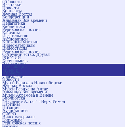
и новости
Выставки
Новости
Концерты
Журнал Восход
Конференции
Альманах Зов времени
Педагогика
Библиотека
Рериховская поэзия
Картины
Издательство
Аудиозаписи
Книжный магазин
Видеоматериалы
Видеостудия
Рериховская поэзия
Сотрудничество. Друзья
РОССИЯ
Хочу помочь
Все соцсети
Публикации
Музеи и
и новости
учреждения
Новости
Музей Рериха в Новосибирске
Журнал Восход
Музей Рериха на Алтае
Альманах Зов времени
Музей Абрамова в Венёве
Библиотека
"Наследие Алтая" - Верх-Уймон
Картины
Позиция
Аудиозаписи
СибРО
Видеоматериалы
Книжный
Рериховская поэзия
магазин