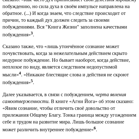
побуждению, но сила духа в своём импульсе направлена на
обратное. (...) И когда знаем, что следствие происходит от
причин, то каждый дух должен следить за своими
побуждениями. Вся "Книга Жизни" заполнена качествами
3
побуждения»
.
Сказано также, что «лишь утончённое сознание может
почувствовать, когда за нежелательным действием скрыто
недурное побуждение. Но бывает наоборот, когда действие,
неплохое по виду, является следствием недопустимой
4
мысли»
. «Никакие блестящие слова и действия не скроют
5
побуждения»
.
Далее указывается, в связи с побуждением,
черта явления
самоотверженности.
В книге «Агни Йога» об этом сказано:
«Явим сознание, чтобы отличить своё довольство от
прилежания Общему Благу. Тонка граница между угождением
себе и трудом на развитие мира. Лишь большое сознание
6
может различить внутреннее побуждение»
.