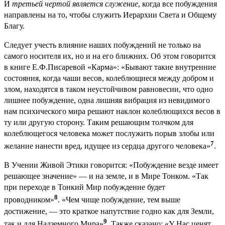
И
третьей чертой является служение
, когда все побуждения
направлены на то, чтобы служить Иерархии Света и Общему
Благу.
Следует учесть влияние наших побуждений не только на
самого носителя их, но и на его ближних. Об этом говорится
в книге Е.Ф.Писаревой «Карма»: «Бывают такие внутренние
состояния, когда чаши весов, колеблющиеся между добром и
злом, находятся в таком неустойчивом равновесии, что одно
лишнее побуждение, одна лишняя вибрация из невидимого
нам психического мира решают наклон колеблющихся весов в
ту или другую сторону. Таким решающим толчком для
колеблющегося человека может послужить порыв злобы или
7
желание нанести вред, идущее из сердца другого человека»
.
В Учении Живой Этики говорится: «Побуждение везде имеет
решающее значение» — и на земле, и в Мире Тонком. «Так
при переходе в Тонкий Мир побуждение будет
8
проводником»
. «Чем чище побуждение, тем выше
достижение, — это краткое напутствие годно как для Земли,
9
так и для Надземного Мира»
. Также сказано: «У Нас ценят