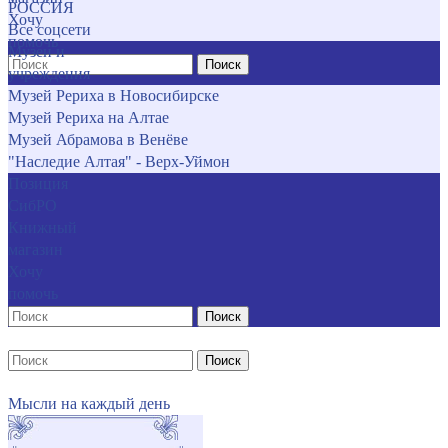
РОССИЯ
Хочу
Все соцсети
помочь
Музеи и
Поиск
учреждения
Музей Рериха в Новосибирске
Музей Рериха на Алтае
Музей Абрамова в Венёве
"Наследие Алтая" - Верх-Уймон
Позиция
СибРО
Книжный
магазин
Хочу
помочь
Поиск
Поиск
Мысли на каждый день