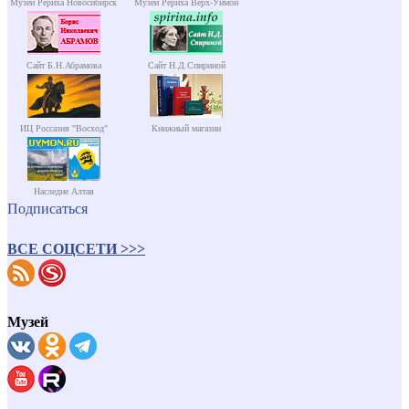
Музей Рериха Новосибирск
Музей Рериха Верх-Уймон
Сайт Б.Н.Абрамова
Сайт Н.Д.Спириной
ИЦ Россазия "Восход"
Книжный магазин
Наследие Алтая
Подписаться
ВСЕ СОЦСЕТИ >>>
Музей