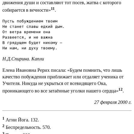
движения души и составляют тот посев, жатва с которого
11
собирается в вечности»
.
Пусть побуждением твоим

Не станет славы едкий дым.

От ветра времени она

Развеется, и не важна

В грядущем будет никому —

Ни нам, ни духу твоему.
Н.Д.Спирина. Капли
Елена Ивановна Рерих писала: «Будем помнить, что лишь
качество побуждения приближает или отдаляет ученика от
Учителя. Никуда не укрыться от всевидящего Ока,
12
проникающего во все затаённые уголки нашего сердца»
.
27 февраля 2000 г.
1
Агни Йога. 132.
2
Беспредельность. 570.
3