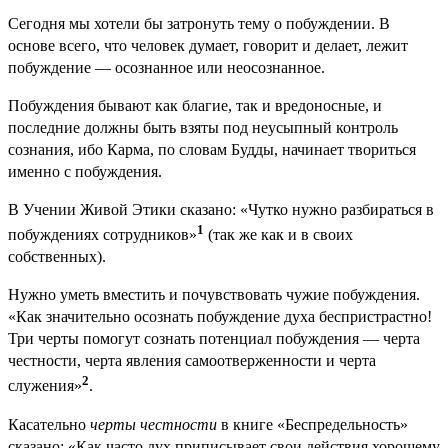
Сегодня мы хотели бы затронуть тему о побуждении. В
основе всего, что человек думает, говорит и делает, лежит
побуждение — осознанное или неосознанное.
Побуждения бывают как благие, так и вредоносные, и
последние должны быть взяты под неусыпный контроль
сознания, ибо Карма, по словам Будды, начинает твориться
именно с побуждения.
В Учении Живой Этики сказано: «Чутко нужно разбираться в
1
побуждениях сотрудников»
(так же как и в своих
собственных).
Нужно уметь вместить и почувствовать чужие побуждения.
«Как значительно осознать побуждение духа беспристрастно!
Три черты помогут сознать потенциал побуждения — черта
честности, черта явления самоотверженности и черта
2
служения»
.
Касательно
черты честности
в книге «Беспредельность»
сказано: «Как часто дух приписывает свои действия хорошему