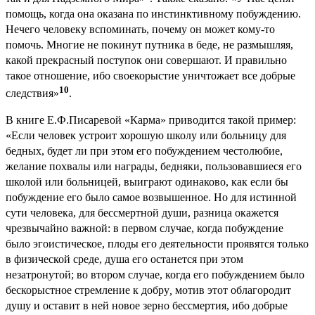
помощь, когда она оказана по инстинктивному побуждению.
Нечего человеку вспоминать, почему он может кому-то
помочь. Многие не покинут путника в беде, не размышляя,
какой прекрасный поступок они совершают. И правильно
такое отношение, ибо своекорыстие уничтожает все добрые
10
следствия»
.
В книге Е.Ф.Писаревой «Карма» приводится такой пример:
«Если человек устроит хорошую школу или больницу для
бедных, будет ли при этом его побуждением честолюбие,
желание похвалы или награды, бедняки, пользовавшиеся его
школой или больницей, выиграют одинаково, как если бы
побуждение его было самое возвышенное. Но для истинной
сути человека, для бессмертной души, разница окажется
чрезвычайно важной: в первом случае, когда побуждение
было эгоистическое, плоды его деятельности проявятся только
в физической среде, душа его останется при этом
незатронутой; во втором случае, когда его побуждением было
бескорыстное стремление к добру
,
мотив этот облагородит
душу и оставит в ней новое зерно бессмертия, ибо добрые