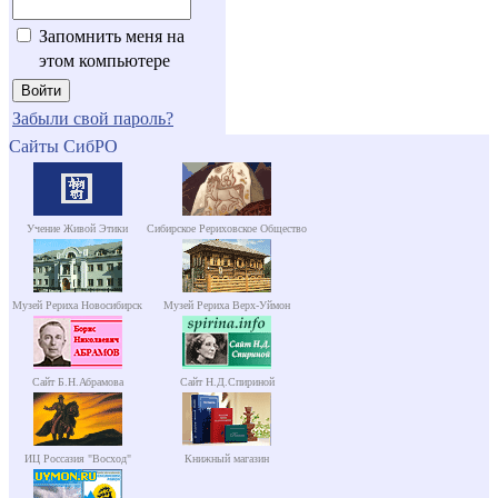
Запомнить меня на
этом компьютере
Забыли свой пароль?
Сайты СибРО
Учение Живой Этики
Сибирское Рериховское Общество
Музей Рериха Новосибирск
Музей Рериха Верх-Уймон
Сайт Б.Н.Абрамова
Сайт Н.Д.Спириной
ИЦ Россазия "Восход"
Книжный магазин