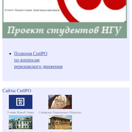
Позиция СибРО
по вопросам
рериховского движения
Сайты СибРО
Учение Живой Этики
Сибирское Рериховское Общество