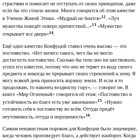
страстями и помогает не отступать от своих принципов, даже
если бы это стоило жизни. Много говорится об этом качестве
12
в Учении Живой Этики. «Мудрый не боится»
. «Луч
13
мужества поведёт поверх препятствий...»
«Мужество
14
открывает все двери»
.
Ещё одно качество Конфуций ставил очень высоко — это
постоянство. «Нет ничего такого, чего бы не могло
достигнуть постоянство. Сколько бы тихо оно ни шествовало,
успех его известен, потому что оно не теряет из виду своего
предмета и никогда не прерывает своих стремлений к нему. Я
могу всякий день приносить корзину земли. И если я то
продолжаю, то наконец воздвигну гору», — говорит он. В
книге «Мир Огненный» говорится об этом: «Постоянство и
15
устойчивость во благе есть уже завоевание»
. «Нужно
готовить себя к постоянству во всём. Оттуда придёт
16
неутомимость, оттуда и нерушимость»
.
Самым ненавистным пороком для Конфуция было лицемерие,
когда человек проповедует благо, а действует наоборот. Когда