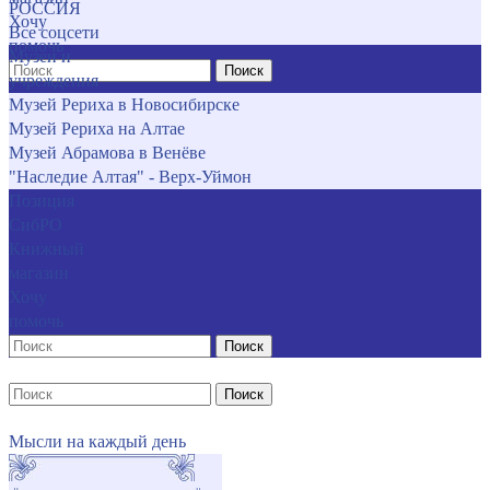
РОССИЯ
Хочу
Все соцсети
помочь
Музеи и
Поиск
учреждения
Музей Рериха в Новосибирске
Музей Рериха на Алтае
Музей Абрамова в Венёве
"Наследие Алтая" - Верх-Уймон
Позиция
СибРО
Книжный
магазин
Хочу
помочь
Поиск
Поиск
Мысли на каждый день