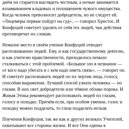
днём он старается выглядеть честным, а ночью занимается
взламыванием кладовых и похищением чужого имущества.
Когда человек превозносит добродетель, но не следует ей.
«Лицемеры первые пойдут на суд», — говорил Христос. И
Конфуций советует удалять от себя тех людей, чьи действия
противоречат их словам.
Немалое место в своём учении Конфуций отводит
распознаванию людей. Ему, и как государственному деятелю,
и как учителю нравственности, приходилось немало
сталкиваться с этой проблемой. «Большое зло в незнании —
от кого надо убегать и с кем надо иметь связь», — говорит он.
И советует распознавать людей по их чертам лица, голосу,
способам выражения. Лучший способ узнать человека — по
глазам. В них свет добродетели или тёмное облако порока. И
Живая Этика рекомендует распознавать людей по глазам,
голосу и походке. Причём если, при особом умении, голос и
походку можно подделать, то глаза подделать нельзя.
Поучения Конфуция, так же как и других великих Учителей,
охватывают все стороны жизни. И все Они едины в