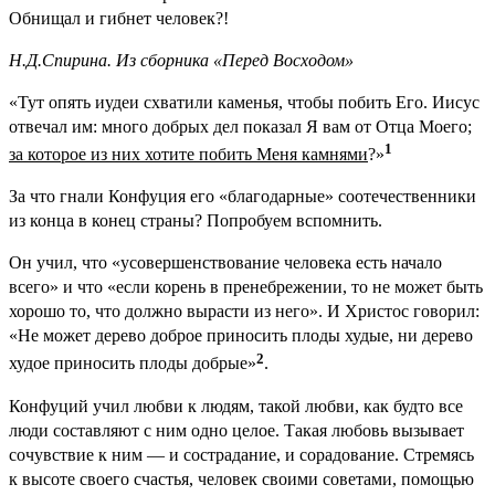
Обнищал и гибнет человек?!
Н.Д.Спирина. Из сборника «Перед Восходом»
«Тут опять иудеи схватили каменья, чтобы побить Его. Иисус
отвечал им: много добрых дел показал Я вам от Отца Моего;
1
за которое из них хотите побить Меня камнями
?»
За что гнали Конфуция его «благодарные» соотечественники
из конца в конец страны? Попробуем вспомнить.
Он учил, что «усовершенствование человека есть начало
всего» и что «если корень в пренебрежении, то не может быть
хорошо то, что должно вырасти из него». И Христос говорил:
«Не может дерево доброе приносить плоды худые, ни дерево
2
худое приносить плоды добрые»
.
Конфуций учил любви к людям, такой любви, как будто все
люди составляют с ним одно целое. Такая любовь вызывает
сочувствие к ним — и сострадание, и сорадование. Стремясь
к высоте своего счастья, человек своими советами, помощью