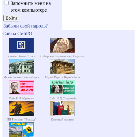
Запомнить меня на
этом компьютере
Забыли свой пароль?
Сайты СибРО
Учение Живой Этики
Сибирское Рериховское Общество
Музей Рериха Новосибирск
Музей Рериха Верх-Уймон
Сайт Б.Н.Абрамова
Сайт Н.Д.Спириной
ИЦ Россазия "Восход"
Книжный магазин