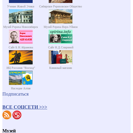
Учение Живой Этики
Сибирское Рериховское Общество
Музей Рериха Новосибирск
Музей Рериха Верх-Уймон
Сайт Б.Н.Абрамова
Сайт Н.Д.Спириной
ИЦ Россазия "Восход"
Книжный магазин
Наследие Алтая
Подписаться
ВСЕ СОЦСЕТИ >>>
Музей