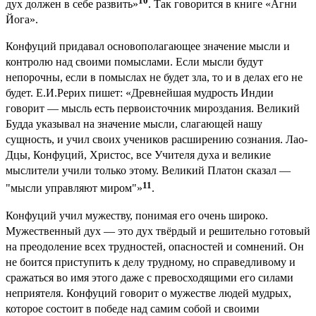
10
дух должен в себе развить»
. Так говорится в книге «Агни
Йога».
Конфуций придавал основополагающее значение мысли и
контролю над своими помыслами. Если мысли будут
непорочны, если в помыслах не будет зла, то и в делах его не
будет. Е.И.Рерих пишет: «Древнейшая мудрость Индии
говорит — мысль есть первоисточник мироздания. Великий
Будда указывал на значение мысли, слагающей нашу
сущность, и учил своих учеников расширению сознания. Лао-
Дцы, Конфуций, Христос, все Учителя духа и великие
мыслители учили только этому. Великий Платон сказал —
11
"мысли управляют миром"»
.
Конфуций учил мужеству, понимая его очень широко.
Мужественный дух — это дух твёрдый и решительно готовый
на преодоление всех трудностей, опасностей и сомнений. Он
не боится приступить к делу трудному, но справедливому и
сражаться во имя этого даже с превосходящими его силами
неприятеля. Конфуций говорит о мужестве людей мудрых,
которое состоит в победе над самим собой и своими