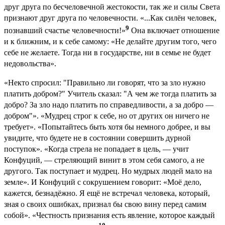
друг друга по бесчеловечной жестокости, так же и силы Света
признают друг друга по человечности. «...Как силён человек,
9
познавший счастье человечности!»
Она включает отношение
и к ближним, и к себе самому: «Не делайте другим того, чего
себе не желаете. Тогда ни в государстве, ни в семье не будет
недовольства».
«Некто спросил: "Правильно ли говорят, что за зло нужно
платить добром?" Учитель сказал: "А чем же тогда платить за
добро? За зло надо платить по справедливости, а за добро —
добром"». «Мудрец строг к себе, но от других он ничего не
требует». «Попытайтесь быть хотя бы немного добрее, и вы
увидите, что будете не в состоянии совершить дурной
поступок». «Когда стрела не попадает в цель, — учит
Конфуций, — стреляющий винит в этом себя самого, а не
другого. Так поступает и мудрец. Но мудрых людей мало на
земле». И Конфуций с сокрушением говорит: «Моё дело,
кажется, безнадёжно. Я ещё не встречал человека, который,
зная о своих ошибках, признал бы свою вину перед самим
собой». «Честность признания есть явление, которое каждый