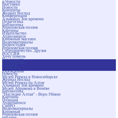
и новости
Выставки
Новости
Концерты
Журнал Восход
Конференции
Альманах Зов времени
Педагогика
Библиотека
Рериховская поэзия
Картины
Издательство
Аудиозаписи
Книжный магазин
Видеоматериалы
Видеостудия
Рериховская поэзия
Сотрудничество. Друзья
РОССИЯ
Хочу помочь
Все соцсети
Публикации
Музеи и
и новости
учреждения
Новости
Музей Рериха в Новосибирске
Журнал Восход
Музей Рериха на Алтае
Альманах Зов времени
Музей Абрамова в Венёве
Библиотека
"Наследие Алтая" - Верх-Уймон
Картины
Позиция
Аудиозаписи
СибРО
Видеоматериалы
Книжный
Рериховская поэзия
магазин