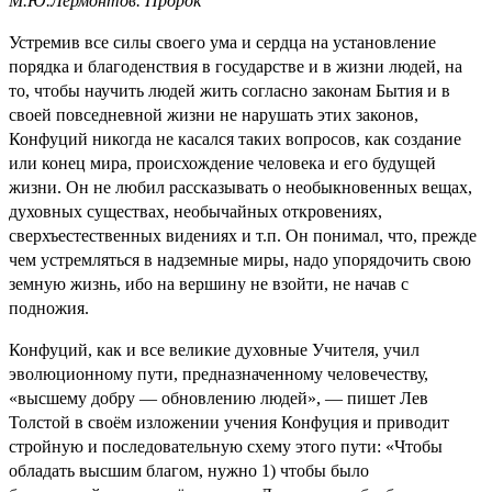
М.Ю.Лермонтов. Пророк
Устремив все силы своего ума и сердца на установление
порядка и благоденствия в государстве и в жизни людей, на
то, чтобы научить людей жить согласно законам Бытия и в
своей повседневной жизни не нарушать этих законов,
Конфуций никогда не касался таких вопросов, как создание
или конец мира, происхождение человека и его будущей
жизни. Он не любил рассказывать о необыкновенных вещах,
духовных существах, необычайных откровениях,
сверхъестественных видениях и т.п. Он понимал, что, прежде
чем устремляться в надземные миры, надо упорядочить свою
земную жизнь, ибо на вершину не взойти, не начав с
подножия.
Конфуций, как и все великие духовные Учителя, учил
эволюционному пути, предназначенному человечеству,
«высшему добру — обновлению людей», — пишет Лев
Толстой в своём изложении учения Конфуция и приводит
стройную и последовательную схему этого пути: «Чтобы
обладать высшим благом, нужно 1) чтобы было