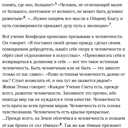
5
понять, где оно, большое!»
«Человек, не отличающий малое
от большого, ничтожное от великого, не может быть духовно
6
развитым»
. «...Нужно напрячь все мысли к Общему Благу, и
7
путь соизмеримости прикажет духу путь к эволюции»
.
Всё учение Конфуция пронизано призывами к человечности.
Он говорит: «Я поставил своей целью правду, сделал своим
помощником добродетель, нашёл себе опору в человечности и
обрёл своё отдохновение в искусствах». «Превозмогать себя и
возвращаться к должному в себе — вот что такое истинная
человечность. Быть человечным или не быть — это зависит
только от нас самих». «Разве истинная человечность далеко от
нас? Стоит возжелать её, и она тут же окажется рядом!»
Живая Этика говорит: «Каждое Учение Света есть, прежде
всего, развитие человечности. Запомните это прочно, ибо
никогда мир так не нуждался в этом качестве. Человечность
есть врата ко всем прочим мирам. Человечность есть основа
чувствознания. Человечность есть крылья прекрасные.
...Прежде всего, на Земле облечёмся в человечность и познаем
8
её как броню от сил тёмных»
. Так же как тёмные признают