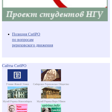
Позиция СибРО
по вопросам
рериховского движения
Сайты СибРО
Учение Живой Этики
Сибирское Рериховское Общество
Музей Рериха Новосибирск
Музей Рериха Верх-Уймон