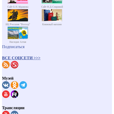
Сайт Б.Н.Абрамова
Сайт Н.Д.Спириной
ИЦ Россазия "Восход"
Книжный магазин
Наследие Алтая
Подписаться
ВСЕ СОЦСЕТИ >>>
Музей
Трансляции