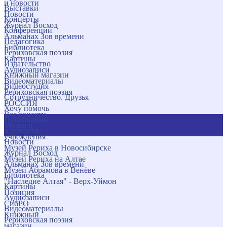
и новости
Выставки
Новости
Концерты
Журнал Восход
Конференции
Альманах Зов времени
Педагогика
Библиотека
Рериховская поэзия
Картины
Издательство
Аудиозаписи
Книжный магазин
Видеоматериалы
Видеостудия
Рериховская поэзия
Сотрудничество. Друзья
РОССИЯ
Хочу помочь
Все соцсети
Публикации
Музеи и
и новости
учреждения
Новости
Музей Рериха в Новосибирске
Журнал Восход
Музей Рериха на Алтае
Альманах Зов времени
Музей Абрамова в Венёве
Библиотека
"Наследие Алтая" - Верх-Уймон
Картины
Позиция
Аудиозаписи
СибРО
Видеоматериалы
Книжный
Рериховская поэзия
магазин