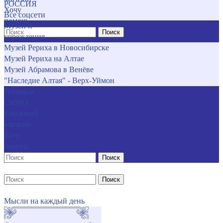
РОССИЯ
Хочу
Все соцсети
помочь
Музеи и
Поиск
учреждения
Музей Рериха в Новосибирске
Музей Рериха на Алтае
Музей Абрамова в Венёве
"Наследие Алтая" - Верх-Уймон
Позиция
СибРО
Книжный
магазин
Хочу
помочь
Поиск
Поиск
Мысли на каждый день