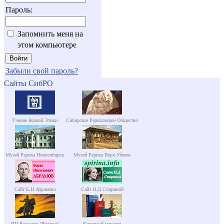
Пароль:
Запомнить меня на
этом компьютере
Забыли свой пароль?
Сайты СибРО
Учение Живой Этики
Сибирское Рериховское Общество
Музей Рериха Новосибирск
Музей Рериха Верх-Уймон
Сайт Б.Н.Абрамова
Сайт Н.Д.Спириной
ИЦ Россазия "Восход"
Книжный магазин