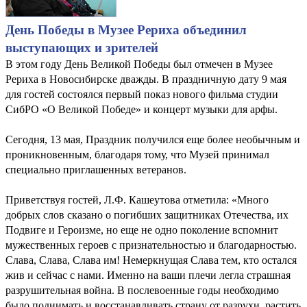
День Победы в Музее Рериха объединил
выступающих и зрителей
В этом году День Великой Победы был отмечен в Музее
Рериха в Новосибирске дважды. В праздничную дату 9 мая
для гостей состоялся первый показ нового фильма студии
СибРО «О Великой Победе» и концерт музыки для арфы.
Сегодня, 13 мая, Праздник получился еще более необычным и
проникновенным, благодаря тому, что Музей принимал
специально приглашенных ветеранов.
Приветствуя гостей, Л.Ф. Кашеутова отметила: «Много
добрых слов сказано о погибших защитниках Отечества, их
Подвиге и Героизме, но еще не одно поколение вспомнит
мужественных героев с признательностью и благодарностью.
Слава, Слава, Слава им! Немеркнущая Слава тем, кто остался
жив и сейчас с нами. Именно на ваши плечи легла страшная
разрушительная война. В послевоенные годы необходимо
было поднимать и восстанавливать страну от разрухи, растить