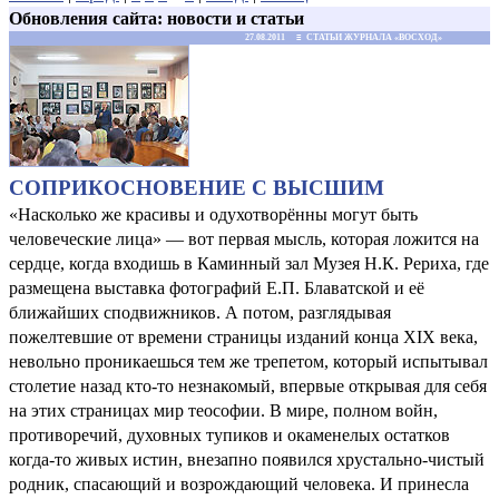
Обновления сайта: новости и статьи
27.08.2011 ≡ СТАТЬИ ЖУРНАЛА «ВОСХОД»
СОПРИКОСНОВЕНИЕ С ВЫСШИМ
«Насколько же красивы и одухотворённы могут быть
человеческие лица» — вот первая мысль, которая ложится на
сердце, когда входишь в Каминный зал Музея Н.К. Рериха, где
размещена выставка фотографий Е.П. Блаватской и её
ближайших спо­движников. А потом, разглядывая
пожелтевшие от времени страницы изданий конца XIX века,
невольно проникаешься тем же трепетом, который испытывал
столетие назад кто-то незнакомый, впервые открывая для себя
на этих страницах мир теософии. В мире, полном войн,
противоречий, духовных тупиков и окаменелых остатков
когда-то живых истин, внезапно появился хрустально-чистый
родник, спасающий и возрождающий человека. И принесла