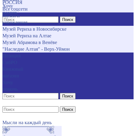
РОССИЯ
Хочу
Все соцсети
помочь
Музеи и
Поиск
учреждения
Музей Рериха в Новосибирске
Музей Рериха на Алтае
Музей Абрамова в Венёве
"Наследие Алтая" - Верх-Уймон
Позиция
СибРО
Книжный
магазин
Хочу
помочь
Поиск
Поиск
Мысли на каждый день