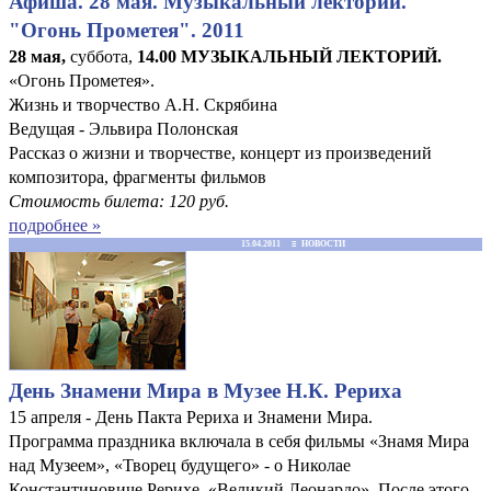
Афиша. 28 мая. Музыкальный лекторий.
"Огонь Прометея". 2011
28 мая,
суббота,
14.00 МУЗЫКАЛЬНЫЙ ЛЕКТОРИЙ.
«Огонь Прометея».
Жизнь и творчество А.Н. Скрябина
Ведущая - Эльвира Полонская
Рассказ о жизни и творчестве, концерт из произведений
композитора, фрагменты фильмов
Стоимость билета: 120 руб.
подробнее »
15.04.2011 ≡ НОВОСТИ
День Знамени Мира в Музее Н.К. Рериха
15 апреля - День Пакта Рериха и Знамени Мира.
Программа праздника включала в себя фильмы «Знамя Мира
над Музеем», «Творец будущего» - о Николае
Константиновиче Рерихе, «Великий Леонардо». После этого