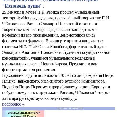
"Исповедь души".
25 декабря в Музее Н.К. Рериха прошёл музыкальный
лекторий: «Исповедь души», посвящённый творчеству П.И.
Чайковского. Рассказ Эльвиры Полонской о жизни и
творчестве композитора чередовался с концертными
номерами из его произведений, демонстрировались
фрагменты из фильмов. В концерте принимали участие:
солистка НГАТОиБ Ольга Колобова, фортепианный дуэт
Эльвира и Анатолий Полонские, студенты государственной
консерватории, учащиеся музыкального колледжа и
музыкальных школ г. Новосибирска. Предлагаем вам
фоторепортаж с мероприятия.
В уходящем году исполнилось 170 лет со дня рождения Петра
Ильича Чайковского, знаменитого русского композитора.
Подобно Петру Первому, «прорубившему окно в Европу» и
побудившему весь мир уважать Россию, Чайковский открыл
для мира русскую музыкальную культуру.
подробнее »
21.12.2010 ≡ НОВОСТИ