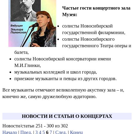
Частые гости концертного зала
Музея:
солисты Новосибирской
государственной филармонии,
солисты Новосибирского
государственного Театра оперы и
балета,
солисты Новосибирской консерватории имени
М.И.Глинки,
музыкальных колледжей и школ города,
приезжие музыканты и певцы из других городов.
Все музыканты отмечают великолепную акустику зала – и,
конечно же, самую дружелюбную аудиторию.
НОВОСТИ И СТАТЬИ О КОНЦЕРТАХ
Новости/статьи 251 - 300 из 302
Начало
|
Пред.
|
3
4
5
6
7
|
След.
|
Конец