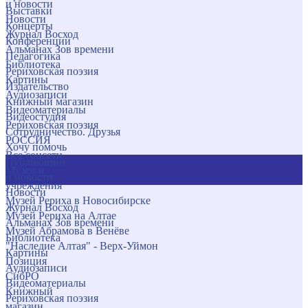
и новости
Выставки
Новости
Концерты
Журнал Восход
Конференции
Альманах Зов времени
Педагогика
Библиотека
Рериховская поэзия
Картины
Издательство
Аудиозаписи
Книжный магазин
Видеоматериалы
Видеостудия
Рериховская поэзия
Сотрудничество. Друзья
РОССИЯ
Хочу помочь
Все соцсети
Публикации
Музеи и
и новости
учреждения
Новости
Музей Рериха в Новосибирске
Журнал Восход
Музей Рериха на Алтае
Альманах Зов времени
Музей Абрамова в Венёве
Библиотека
"Наследие Алтая" - Верх-Уймон
Картины
Позиция
Аудиозаписи
СибРО
Видеоматериалы
Книжный
Рериховская поэзия
магазин