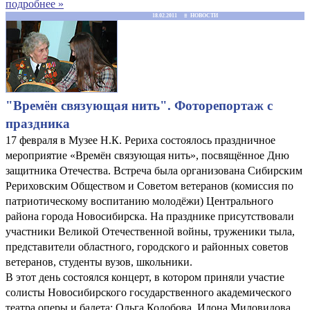
подробнее »
18.02.2011 ≡ НОВОСТИ
"Времён связующая нить". Фоторепортаж с
праздника
17 февраля в Музее Н.К. Рериха состоялось праздничное
мероприятие «Времён связующая нить», посвящённое Дню
защитника Отечества. Встреча была организована Сибирским
Рериховским Обществом и Советом ветеранов (комиссия по
патриотическому воспитанию молодёжи) Центрального
района города Новосибирска. На празднике присутствовали
участники Великой Отечественной войны, труженики тыла,
представители областного, городского и районных советов
ветеранов, студенты вузов, школьники.
В этот день состоялся концерт, в котором приняли участие
солисты Новосибирского государственного академического
театра оперы и балета: Ольга Колобова, Илона Миловидова,