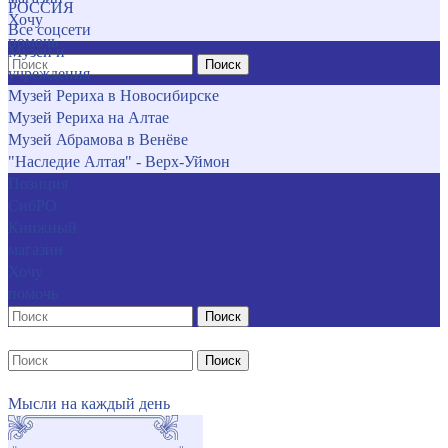
РОССИЯ
Хочу
Все соцсети
помочь
Музеи и
Поиск
учреждения
Музей Рериха в Новосибирске
Музей Рериха на Алтае
Музей Абрамова в Венёве
"Наследие Алтая" - Верх-Уймон
Позиция
СибРО
Книжный
магазин
Хочу
помочь
Поиск
Поиск
Мысли на каждый день