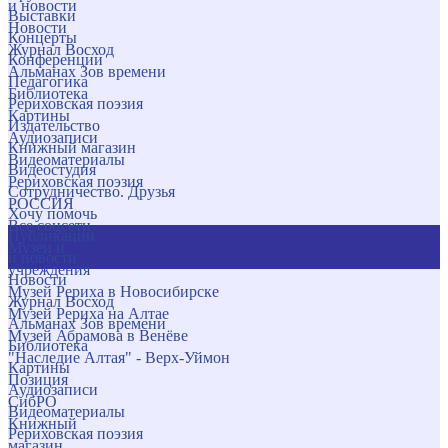
и новости
Выставки
Новости
Концерты
Журнал Восход
Конференции
Альманах Зов времени
Педагогика
Библиотека
Рериховская поэзия
Картины
Издательство
Аудиозаписи
Книжный магазин
Видеоматериалы
Видеостудия
Рериховская поэзия
Сотрудничество. Друзья
РОССИЯ
Хочу помочь
Все соцсети
Публикации
Музеи и
и новости
учреждения
Новости
Музей Рериха в Новосибирске
Журнал Восход
Музей Рериха на Алтае
Альманах Зов времени
Музей Абрамова в Венёве
Библиотека
"Наследие Алтая" - Верх-Уймон
Картины
Позиция
Аудиозаписи
СибРО
Видеоматериалы
Книжный
Рериховская поэзия
магазин