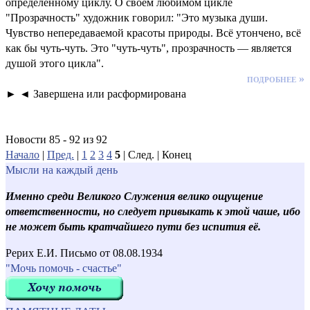
определённому циклу. О своём любимом цикле
"Прозрачность" художник говорил: "Это музыка души.
Чувство непередаваемой красоты природы. Всё утончено, всё
как бы чуть-чуть. Это "чуть-чуть", прозрачность — является
душой этого цикла".
подробнее »
► ◄ Завершена или расформирована
Новости 85 - 92 из 92
Начало
|
Пред.
|
1
2
3
4
5
| След. | Конец
Мысли на каждый день
Именно среди Великого Служения велико ощущение
ответственности, но следует привыкать к этой чаше, ибо
не может быть кратчайшего пути без испития её.
Рерих Е.И. Письмо от 08.08.1934
"Мочь помочь - счастье"