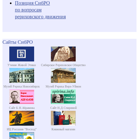
Позиция СибРО
по вопросам
рериховского движения
Сайты СибРО
Учение Живой Этики
Сибирское Рериховское Общество
Музей Рериха Новосибирск
Музей Рериха Верх-Уймон
Сайт Б.Н.Абрамова
Сайт Н.Д.Спириной
ИЦ Россазия "Восход"
Книжный магазин