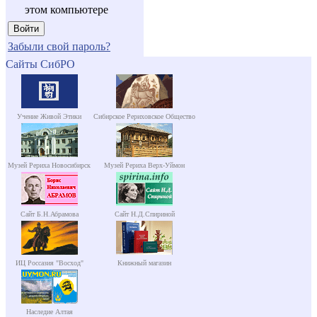
этом компьютере
Забыли свой пароль?
Сайты СибРО
Учение Живой Этики
Сибирское Рериховское Общество
Музей Рериха Новосибирск
Музей Рериха Верх-Уймон
Сайт Б.Н.Абрамова
Сайт Н.Д.Спириной
ИЦ Россазия "Восход"
Книжный магазин
Наследие Алтая