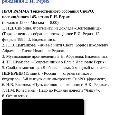
рождения Е.И. Рерих
ПРОГРАММА Торжественного собрания СибРО,
посвящённого 145-летию Е.И. Рерих
(начало в 12:00, Москва — 8:00).
1. Н.Д. Спирина. Фрагменты из доклада «Воительница»
(Торжественное собрание, посвящённое Е.И. Рерих. 12
февраля 1995 г.). Видеозапись.
2. Ю.В. Цыганкова. «Живые нити Света. Борис Николаевич
Абрамов о Елене Ивановне Рерих».
3. Музыкальные произведения Б.Н. Абрамова. Видеозапись.
4. Т.Г. Шумеева. «Современники о Елене Ивановне Рерих».
5. Слайд-композиция «Любовь — самый мощный магнит».
ПЕРЕРЫВ
(15 мин). «Россия — страна великого
будущего», 5-й выпуск онлайн-проекта СибРО (фрагмент).
6. Н.В. Башкова. «Путь женщины в живописи Н.К. Рериха».
7. Н.М. Кочергина. «Надо до Родины донести “Чашу”».
8. Объявления.