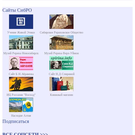
Сайты СибРО
Учение Живой Этики
Сибирское Рериховское Общество
Музей Рериха Новосибирск
Музей Рериха Верх-Уймон
Сайт Б.Н.Абрамова
Сайт Н.Д.Спириной
ИЦ Россазия "Восход"
Книжный магазин
Наследие Алтая
Подписаться
ВСЕ СОЦСЕТИ >>>