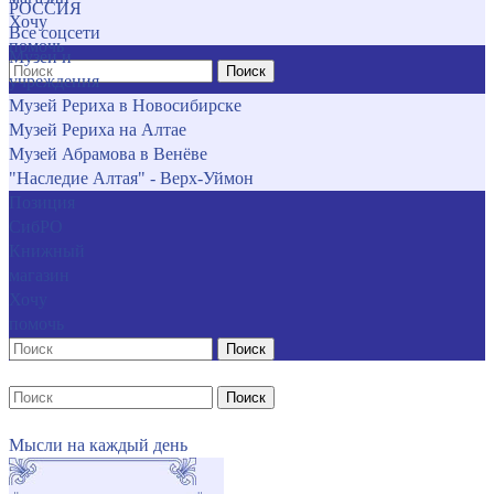
РОССИЯ
Хочу
Все соцсети
помочь
Музеи и
Поиск
учреждения
Музей Рериха в Новосибирске
Музей Рериха на Алтае
Музей Абрамова в Венёве
"Наследие Алтая" - Верх-Уймон
Позиция
СибРО
Книжный
магазин
Хочу
помочь
Поиск
Поиск
Мысли на каждый день