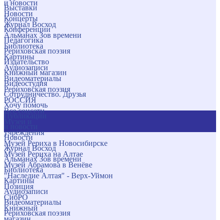
и новости
Выставки
Новости
Концерты
Журнал Восход
Конференции
Альманах Зов времени
Педагогика
Библиотека
Рериховская поэзия
Картины
Издательство
Аудиозаписи
Книжный магазин
Видеоматериалы
Видеостудия
Рериховская поэзия
Сотрудничество. Друзья
РОССИЯ
Хочу помочь
Все соцсети
Публикации
Музеи и
и новости
учреждения
Новости
Музей Рериха в Новосибирске
Журнал Восход
Музей Рериха на Алтае
Альманах Зов времени
Музей Абрамова в Венёве
Библиотека
"Наследие Алтая" - Верх-Уймон
Картины
Позиция
Аудиозаписи
СибРО
Видеоматериалы
Книжный
Рериховская поэзия
магазин