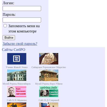
Логин:
Пароль:
Запомнить меня на
этом компьютере
Забыли свой пароль?
Сайты СибРО
Учение Живой Этики
Сибирское Рериховское Общество
Музей Рериха Новосибирск
Музей Рериха Верх-Уймон
Сайт Б.Н.Абрамова
Сайт Н.Д.Спириной