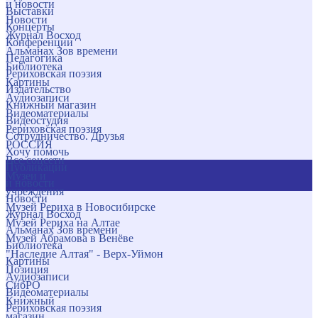
и новости
Выставки
Новости
Концерты
Журнал Восход
Конференции
Альманах Зов времени
Педагогика
Библиотека
Рериховская поэзия
Картины
Издательство
Аудиозаписи
Книжный магазин
Видеоматериалы
Видеостудия
Рериховская поэзия
Сотрудничество. Друзья
РОССИЯ
Хочу помочь
Все соцсети
Публикации
Музеи и
и новости
учреждения
Новости
Музей Рериха в Новосибирске
Журнал Восход
Музей Рериха на Алтае
Альманах Зов времени
Музей Абрамова в Венёве
Библиотека
"Наследие Алтая" - Верх-Уймон
Картины
Позиция
Аудиозаписи
СибРО
Видеоматериалы
Книжный
Рериховская поэзия
магазин