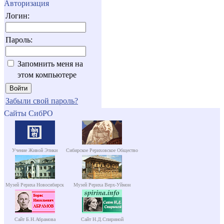
Авторизация
Логин:
Пароль:
Запомнить меня на
этом компьютере
Забыли свой пароль?
Сайты СибРО
Учение Живой Этики
Сибирское Рериховское Общество
Музей Рериха Новосибирск
Музей Рериха Верх-Уймон
Сайт Б.Н.Абрамова
Сайт Н.Д.Спириной