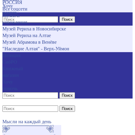
РОССИЯ
Хочу
Все соцсети
помочь
Музеи и
Поиск
учреждения
Музей Рериха в Новосибирске
Музей Рериха на Алтае
Музей Абрамова в Венёве
"Наследие Алтая" - Верх-Уймон
Позиция
СибРО
Книжный
магазин
Хочу
помочь
Поиск
Поиск
Мысли на каждый день