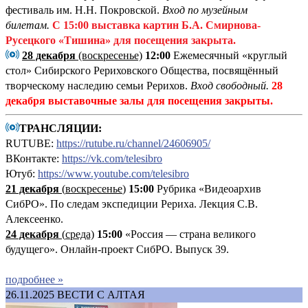
фестиваль им. Н.Н. Покровской.
Вход по музейным
билетам.
С 15:00
выставка картин Б.А. Смирнова-
Русецкого «Тишина»
для посещения закрыта.
28 декабря
(воскресенье)
12:00
Ежемесячный «круглый
стол» Сибирского Рериховского Общества, посвящённый
творческому наследию семьи Рерихов.
Вход свободный.
28
декабря выставочные залы для посещения закрыты.
ТРАНСЛЯЦИИ:
RUTUBE:
https://rutube.ru/channel/24606905/
ВКонтакте:
https://vk.com/telesibro
Ютуб:
https://www.youtube.com/telesibro
21 декабря
(
воскресенье
)
15:00
Рубрика «Видеоархив
СибРО». По следам экспедиции Рериха. Лекция С.В.
Алексеенко.
24 декабря
(
среда)
15:00
«Россия — страна великого
будущего». Онлайн-проект СибРО. Выпуск 39.
подробнее »
26.11.2025
ВЕСТИ С АЛТАЯ