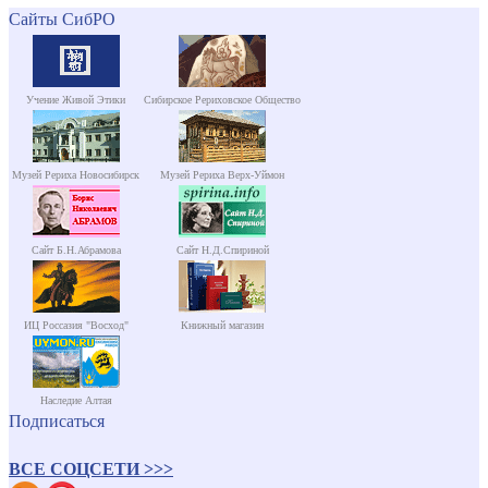
Сайты СибРО
Учение Живой Этики
Сибирское Рериховское Общество
Музей Рериха Новосибирск
Музей Рериха Верх-Уймон
Сайт Б.Н.Абрамова
Сайт Н.Д.Спириной
ИЦ Россазия "Восход"
Книжный магазин
Наследие Алтая
Подписаться
ВСЕ СОЦСЕТИ >>>