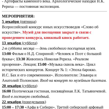
- Артефакты каменного века. Археологические находки Н.К.
Рериха — постоянная экспозиция.
М
ЕРОПРИЯТИЯ:
5 декабря
(пятница
)
Всероссийский конкурс юных искусствоведов «Слово об
искусстве».
Музей для посещения закрыт в связи с
проведением конкурса, книжный киоск работает.
13 декабря
(суббота)
2-я суббота месяца — день свободного посещения музея.
13:00
Фильм о Н.Д. Спириной: «Человек и Поэт с большой
буквы»;
13:30
Живопись Николая Рериха. «Реализм
прозрения». Лекция;
15:00
«Музыка сквозь века». Цикл
исторических концертов. Концерт № 1: «Эпоха барокко.
И.С. Бах и его современники». Исполнители: Эльвира и
Анатолий Полонские.
Вход на концерт по музейным билетам.
20 декабря
(суббота)
16:00
Поэтическая гостиная, посвящённая Л.К. Татьяничевой.
Вход в гостиную свободный.
22 декабря
(понедельник)
15:00 – 17:30
«Арфа в Сибири». Третий сибирский арфовый