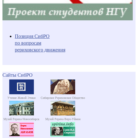
Позиция СибРО
по вопросам
рериховского движения
Сайты СибРО
Учение Живой Этики
Сибирское Рериховское Общество
Музей Рериха Новосибирск
Музей Рериха Верх-Уймон