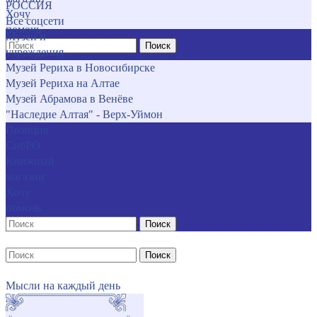
РОССИЯ
Хочу
Все соцсети
помочь
Музеи и
Поиск
учреждения
Музей Рериха в Новосибирске
Музей Рериха на Алтае
Музей Абрамова в Венёве
"Наследие Алтая" - Верх-Уймон
Позиция
СибРО
Книжный
магазин
Хочу
помочь
Поиск
Поиск
Мысли на каждый день