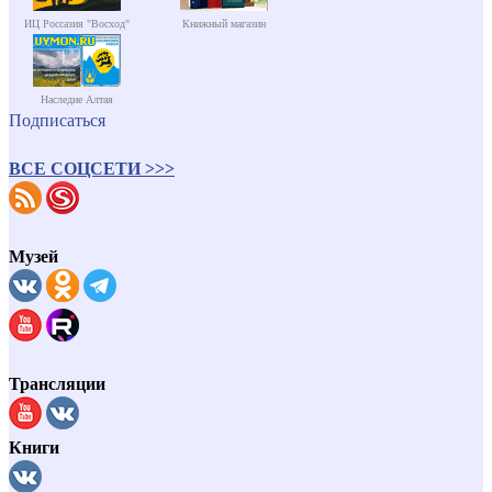
ИЦ Россазия "Восход"
Книжный магазин
Наследие Алтая
Подписаться
ВСЕ СОЦСЕТИ >>>
Музей
Трансляции
Книги