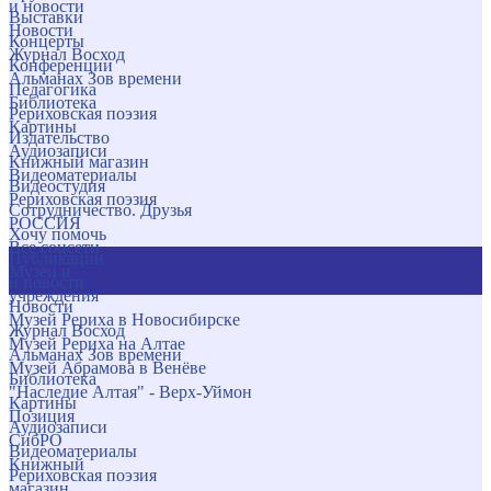
и новости
Выставки
Новости
Концерты
Журнал Восход
Конференции
Альманах Зов времени
Педагогика
Библиотека
Рериховская поэзия
Картины
Издательство
Аудиозаписи
Книжный магазин
Видеоматериалы
Видеостудия
Рериховская поэзия
Сотрудничество. Друзья
РОССИЯ
Хочу помочь
Все соцсети
Публикации
Музеи и
и новости
учреждения
Новости
Музей Рериха в Новосибирске
Журнал Восход
Музей Рериха на Алтае
Альманах Зов времени
Музей Абрамова в Венёве
Библиотека
"Наследие Алтая" - Верх-Уймон
Картины
Позиция
Аудиозаписи
СибРО
Видеоматериалы
Книжный
Рериховская поэзия
магазин