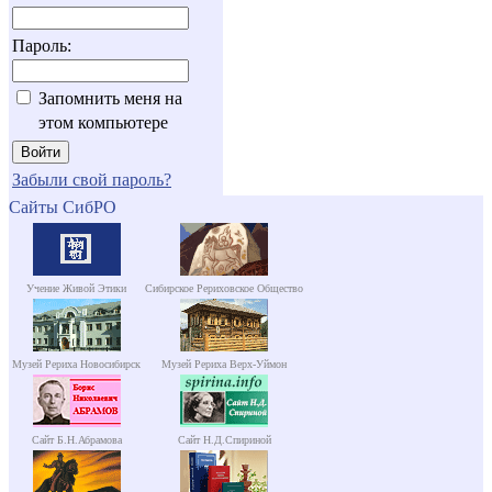
Пароль:
Запомнить меня на
этом компьютере
Забыли свой пароль?
Сайты СибРО
Учение Живой Этики
Сибирское Рериховское Общество
Музей Рериха Новосибирск
Музей Рериха Верх-Уймон
Сайт Б.Н.Абрамова
Сайт Н.Д.Спириной