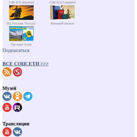
Сайт Б.Н.Абрамова
Сайт Н.Д.Спириной
ИЦ Россазия "Восход"
Книжный магазин
Наследие Алтая
Подписаться
ВСЕ СОЦСЕТИ >>>
Музей
Трансляции