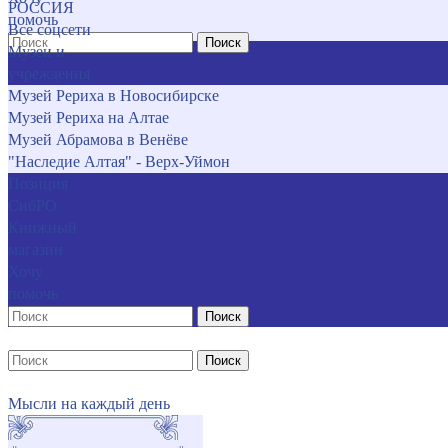
РОССИЯ
помочь
Все соцсети
Поиск
Музеи и
учреждения
Музей Рериха в Новосибирске
Музей Рериха на Алтае
Музей Абрамова в Венёве
"Наследие Алтая" - Верх-Уймон
Позиция
СибРО
Книжный
магазин
Хочу
помочь
Поиск
Поиск
Мысли на каждый день