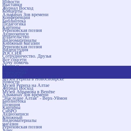
Новости
Выставки
Журнал Восход
Концерты
Альманах Зов времени
Конференции
Библиотека
Педагогика
Картины
Рериховская поэзия
Аудиозаписи
Издательство
Видеоматериалы
Книжный магазин
Рериховская поэзия
Видеостудия
РОССИЯ
Сотрудничество. Друзья
Все соцсети
Хочу помочь
Музеи и
Публикации
учреждения
и новости
Музей Рериха в Новосибирске
Новости
Музей Рериха на Алтае
Журнал Восход
Музей Абрамова в Венёве
Альманах Зов времени
"Наследие Алтая" - Верх-Уймон
Библиотека
Позиция
Картины
СибРО
Аудиозаписи
Книжный
Видеоматериалы
магазин
Рериховская поэзия
Хочу