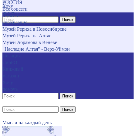
РОССИЯ
Хочу
Все соцсети
помочь
Музеи и
Поиск
учреждения
Музей Рериха в Новосибирске
Музей Рериха на Алтае
Музей Абрамова в Венёве
"Наследие Алтая" - Верх-Уймон
Позиция
СибРО
Книжный
магазин
Хочу
помочь
Поиск
Поиск
Мысли на каждый день