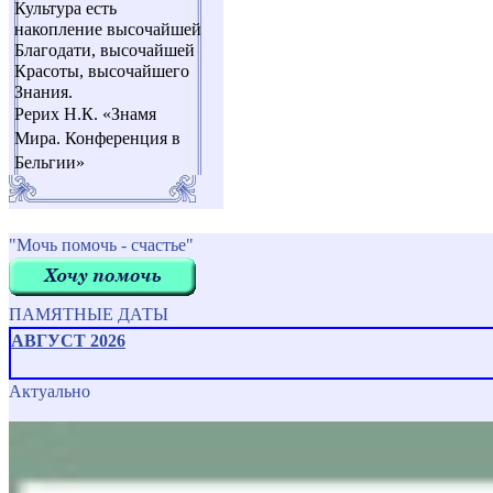
Культура есть
накопление высочайшей
Благодати, высочайшей
Красоты, высочайшего
Знания.
Рерих Н.К. «Знамя
Мира. Конференция в
Бельгии»
"Мочь помочь - счастье"
ПАМЯТНЫЕ ДАТЫ
АВГУСТ 2026
Актуально