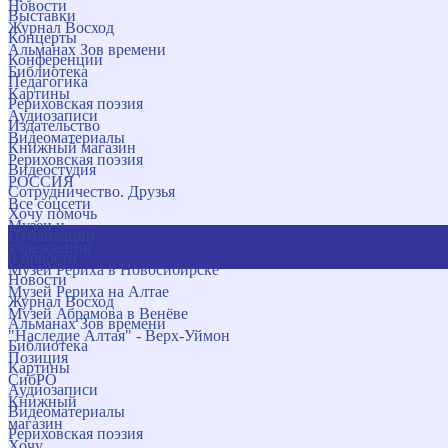
Новости
Выставки
Журнал Восход
Концерты
Альманах Зов времени
Конференции
Библиотека
Педагогика
Картины
Рериховская поэзия
Аудиозаписи
Издательство
Видеоматериалы
Книжный магазин
Рериховская поэзия
Видеостудия
РОССИЯ
Сотрудничество. Друзья
Все соцсети
Хочу помочь
Музеи и
Публикации
учреждения
и новости
Музей Рериха в Новосибирске
Новости
Музей Рериха на Алтае
Журнал Восход
Музей Абрамова в Венёве
Альманах Зов времени
"Наследие Алтая" - Верх-Уймон
Библиотека
Позиция
Картины
СибРО
Аудиозаписи
Книжный
Видеоматериалы
магазин
Рериховская поэзия
Хочу