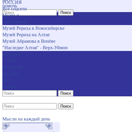
РОССИЯ
помочь
Все соцсети
Поиск
Музеи и
учреждения
Музей Рериха в Новосибирске
Музей Рериха на Алтае
Музей Абрамова в Венёве
"Наследие Алтая" - Верх-Уймон
Позиция
СибРО
Книжный
магазин
Хочу
помочь
Поиск
Поиск
Мысли на каждый день