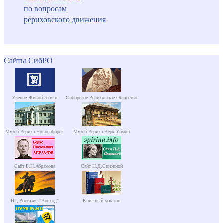
по вопросам
рериховского движения
Сайты СибРО
Учение Живой Этики
Сибирское Рериховское Общество
Музей Рериха Новосибирск
Музей Рериха Верх-Уймон
Сайт Б.Н.Абрамова
Сайт Н.Д.Спириной
ИЦ Россазия "Восход"
Книжный магазин