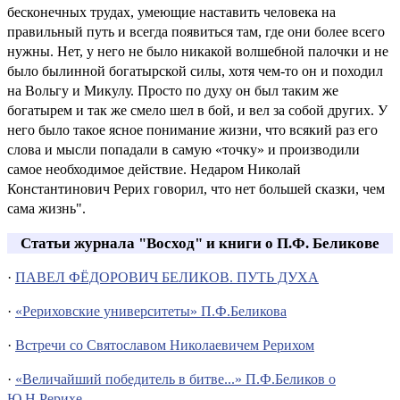
бесконечных трудах, умеющие наставить человека на
правильный путь и всегда появиться там, где они более всего
нужны. Нет, у него не было никакой волшебной палочки и не
было былинной богатырской силы, хотя чем-то он и походил
на Вольгу и Микулу. Просто по духу он был таким же
богатырем и так же смело шел в бой, и вел за собой других. У
него было такое ясное понимание жизни, что всякий раз его
слова и мысли попадали в самую «точку» и производили
самое необходимое действие. Недаром Николай
Константинович Рерих говорил, что нет большей сказки, чем
сама жизнь".
Статьи журнала "Восход" и книги о П.Ф. Беликове
·
ПАВЕЛ ФЁДОРОВИЧ БЕЛИКОВ. ПУТЬ ДУХА
·
«Рериховские университеты» П.Ф.Беликова
·
Встречи со Святославом Николаевичем Рерихом
·
«Величайший победитель в битве...» П.Ф.Беликов о
Ю.Н.Рерихе