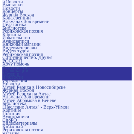
и новости
Выставки
Новости
Концерты
Журнал Восход
Конференции
Альманах Зов времени
Педагогика
Библиотека
Рериховская поэзия
Картины
Издательство
Аудиозаписи
Книжный магазин
Видеоматериалы
Видеостудия
Рериховская поэзия
Сотрудничество. Друзья
РОССИЯ
Хочу помочь
Все соцсети
Публикации
Музеи и
и новости
учреждения
Новости
Музей Рериха в Новосибирске
Журнал Восход
Музей Рериха на Алтае
Альманах Зов времени
Музей Абрамова в Венёве
Библиотека
"Наследие Алтая" - Верх-Уймон
Картины
Позиция
Аудиозаписи
СибРО
Видеоматериалы
Книжный
Рериховская поэзия
магазин