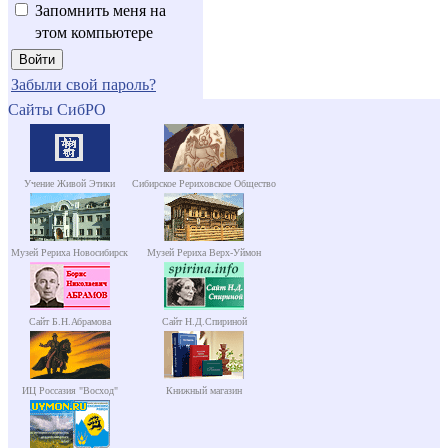
Запомнить меня на
этом компьютере
Забыли свой пароль?
Сайты СибРО
Учение Живой Этики
Сибирское Рериховское Общество
Музей Рериха Новосибирск
Музей Рериха Верх-Уймон
Сайт Б.Н.Абрамова
Сайт Н.Д.Спириной
ИЦ Россазия "Восход"
Книжный магазин