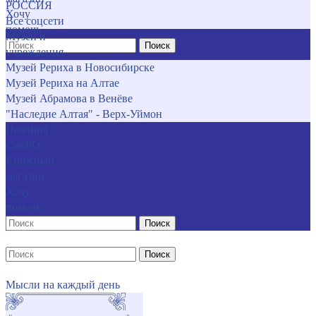
РОССИЯ
Хочу
Все соцсети
помочь
Музеи и
Поиск
учреждения
Музей Рериха в Новосибирске
Музей Рериха на Алтае
Музей Абрамова в Венёве
"Наследие Алтая" - Верх-Уймон
Позиция
СибРО
Книжный
магазин
Хочу
помочь
Поиск
Поиск
Мысли на каждый день