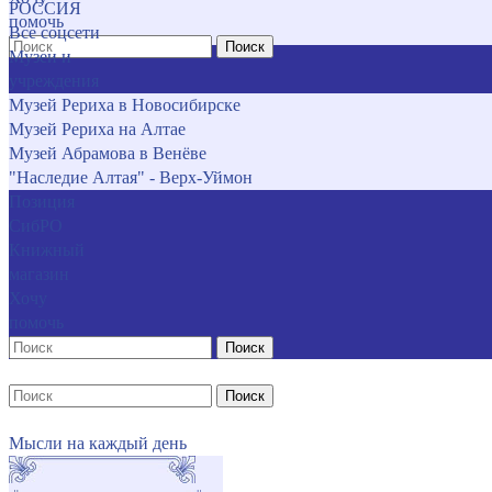
РОССИЯ
помочь
Все соцсети
Поиск
Музеи и
учреждения
Музей Рериха в Новосибирске
Музей Рериха на Алтае
Музей Абрамова в Венёве
"Наследие Алтая" - Верх-Уймон
Позиция
СибРО
Книжный
магазин
Хочу
помочь
Поиск
Поиск
Мысли на каждый день