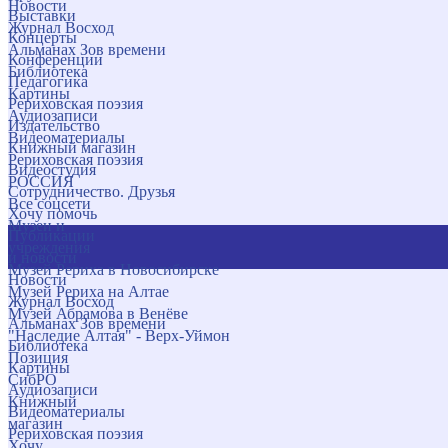
Новости
Выставки
Журнал Восход
Концерты
Альманах Зов времени
Конференции
Библиотека
Педагогика
Картины
Рериховская поэзия
Аудиозаписи
Издательство
Видеоматериалы
Книжный магазин
Рериховская поэзия
Видеостудия
РОССИЯ
Сотрудничество. Друзья
Все соцсети
Хочу помочь
Музеи и
Публикации
учреждения
и новости
Музей Рериха в Новосибирске
Новости
Музей Рериха на Алтае
Журнал Восход
Музей Абрамова в Венёве
Альманах Зов времени
"Наследие Алтая" - Верх-Уймон
Библиотека
Позиция
Картины
СибРО
Аудиозаписи
Книжный
Видеоматериалы
магазин
Рериховская поэзия
Хочу