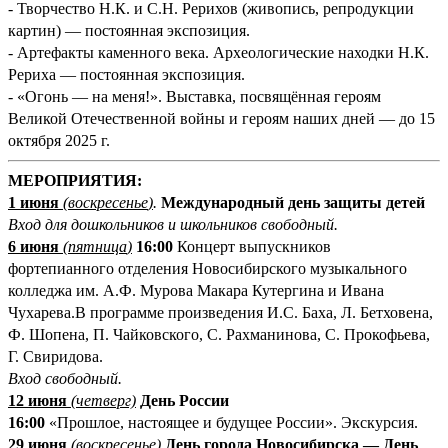
- Творчество Н.К. и С.Н. Рерихов (живопись, репродукции
картин) — постоянная экспозиция.
- Артефакты каменного века. Археологические находки Н.К.
Рериха — постоянная экспозиция.
- «Огонь — на меня!». Выставка, посвящённая героям
Великой Отечественной войны и героям наших дней — до 15
октября 2025 г.
МЕРОПРИЯТИЯ:
1 июня
(
воскресенье
)
.
Международный день защиты детей
Вход для дошкольников и школьников свободный.
6
июня
(
пятница
)
16:00
Концерт выпускников
фортепианного отделения Новосибирского музыкального
колледжа им. А.Ф. Мурова Макара Кутергина и Ивана
Чухарева.В программе произведения И.С. Баха, Л. Бетховена,
Ф. Шопена, П. Чайковского, С. Рахманинова, С. Прокофьева,
Г. Свиридова.
Вход свободный.
12 июня
(
четверг)
День России
16:00
«Прошлое, настоящее и будущее России». Экскурсия.
29 июня
(
воскресенье)
День города Новосибирска — День