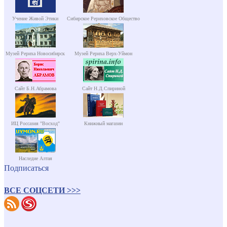
Учение Живой Этики
Сибирское Рериховское Общество
Музей Рериха Новосибирск
Музей Рериха Верх-Уймон
Сайт Б.Н.Абрамова
Сайт Н.Д.Спириной
ИЦ Россазия "Восход"
Книжный магазин
Наследие Алтая
Подписаться
ВСЕ СОЦСЕТИ >>>