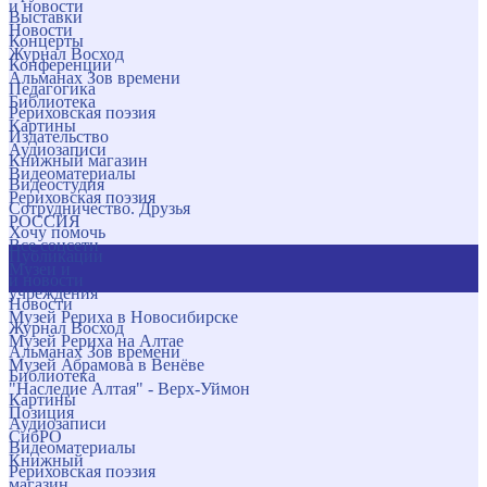
и новости
Выставки
Новости
Концерты
Журнал Восход
Конференции
Альманах Зов времени
Педагогика
Библиотека
Рериховская поэзия
Картины
Издательство
Аудиозаписи
Книжный магазин
Видеоматериалы
Видеостудия
Рериховская поэзия
Сотрудничество. Друзья
РОССИЯ
Хочу помочь
Все соцсети
Публикации
Музеи и
и новости
учреждения
Новости
Музей Рериха в Новосибирске
Журнал Восход
Музей Рериха на Алтае
Альманах Зов времени
Музей Абрамова в Венёве
Библиотека
"Наследие Алтая" - Верх-Уймон
Картины
Позиция
Аудиозаписи
СибРО
Видеоматериалы
Книжный
Рериховская поэзия
магазин