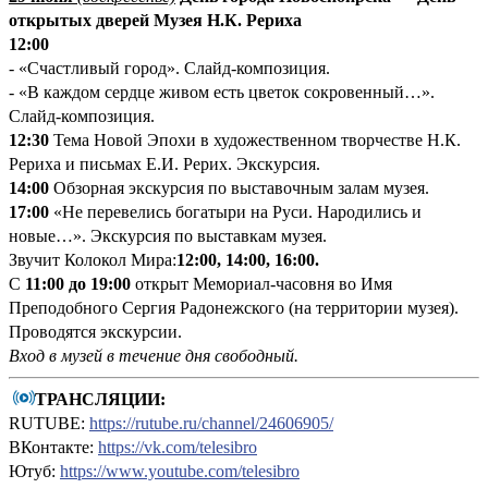
открытых дверей Музея Н.К. Рериха
12:00
- «Счастливый город». Слайд-композиция.
- «В каждом сердце живом есть цветок сокровенный…».
Слайд-композиция.
12:30
Тема Новой Эпохи в художественном творчестве Н.К.
Рериха и письмах Е.И. Рерих. Экскурсия.
14:00
Обзорная экскурсия по выставочным залам музея.
17:00
«Не перевелись богатыри на Руси. Народились и
новые…». Экскурсия по выставкам музея.
Звучит Колокол Мира:
12:00, 14:00, 16:00.
С
11:00 до 19:00
открыт Мемориал-часовня во Имя
Преподобного Сергия Радонежского (на территории музея).
Проводятся экскурсии.
Вход в музей в течение дня свободный.
ТРАНСЛЯЦИИ:
RUTUBE:
https://rutube.ru/channel/24606905/
ВКонтакте:
https://vk.com/telesibro
Ютуб:
https://www.youtube.com/telesibro