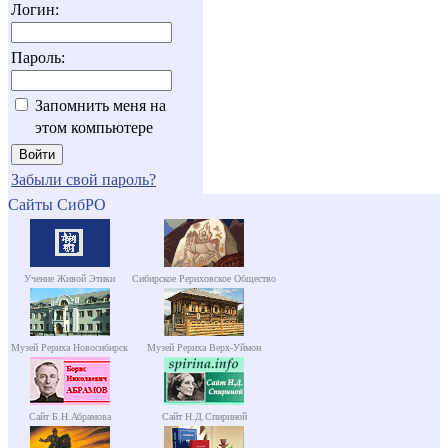
Логин:
Пароль:
Запомнить меня на
этом компьютере
Забыли свой пароль?
Сайты СибРО
Учение Живой Этики
Сибирское Рериховское Общество
Музей Рериха Новосибирск
Музей Рериха Верх-Уймон
Сайт Б.Н.Абрамова
Сайт Н.Д.Спириной