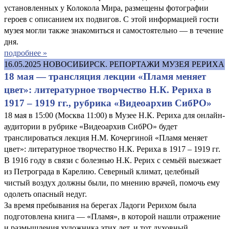
установленных у Колокола Мира, размещены фотографии
героев с описанием их подвигов. С этой информацией гости
музея могли также знакомиться и самостоятельно — в течение
дня.
подробнее »
16.05.2025
НОВОСИБИРСК. РЕПОРТАЖИ МУЗЕЯ РЕРИХА
18 мая — трансляция лекции «Пламя меняет
цвет»: литературное творчество Н.К. Рериха в
1917 – 1919 гг., рубрика «Видеоархив СибРО»
18 мая в 15:00 (Москва 11:00) в Музее Н.К. Рериха для онлайн-
аудитории в рубрике «Видеоархив СибРО» будет
транслироваться лекция Н.М. Кочергиной «Пламя меняет
цвет»: литературное творчество Н.К. Рериха в 1917 – 1919 гг.
В 1916 году в связи с болезнью Н.К. Рерих с семьёй выезжает
из Петрограда в Карелию. Северный климат, целебный
чистый воздух должны были, по мнению врачей, помочь ему
одолеть опасный недуг.
За время пребывания на берегах Ладоги Рерихом была
подготовлена книга — «Пламя», в которой нашли отражение
и размышления художника этих лет, и тот духовный