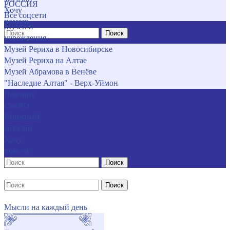
РОССИЯ
Хочу
Все соцсети
помочь
Музеи и
Поиск
учреждения
Музей Рериха в Новосибирске
Музей Рериха на Алтае
Музей Абрамова в Венёве
"Наследие Алтая" - Верх-Уймон
Позиция
СибРО
Книжный
магазин
Хочу
помочь
Поиск
Поиск
Мысли на каждый день