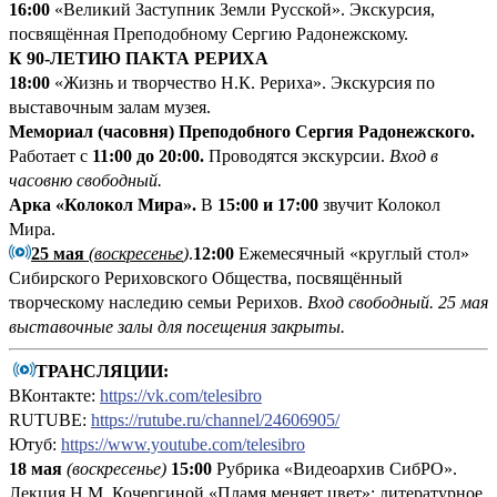
16:00
«Великий Заступник Земли Русской». Экскурсия,
посвящённая Преподобному Сергию Радонежскому.
К 90-ЛЕТИЮ ПАКТА РЕРИХА
18:00
«Жизнь и творчество Н.К. Рериха». Экскурсия по
выставочным залам музея.
Мемориал (часовня) Преподобного Сергия Радонежского.
Работает с
11:00 до 20:00.
Проводятся экскурсии.
Вход в
часовню свободный.
Арка «Колокол Мира».
В
15:00 и 17:00
звучит Колокол
Мира.
25 мая
(воскресенье
)
.
12:00
Ежемесячный «круглый стол»
Сибирского Рериховского Общества, посвящённый
творческому наследию семьи Рерихов.
Вход свободный.
25 мая
выставочные залы для посещения закрыты.
ТРАНСЛЯЦИИ:
ВКонтакте:
https://vk.com/telesibro
RUTUBE:
https://rutube.ru/channel/24606905/
Ютуб:
https://www.youtube.com/telesibro
18 мая
(воскресенье)
15:00
Рубрика «Видеоархив СибРО».
Лекция Н.М. Кочергиной «Пламя меняет цвет»: литературное