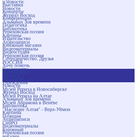
и новости
Выставки
Новости
Концерты
Журнал Восход
Конференции
Альманах Зов времени
Педагогика
Библиотека
Рериховская поэзия
Картины
Издательство
Аудиозаписи
Книжный магазин
Видеоматериалы
Видеостудия
Рериховская поэзия
Сотрудничество. Друзья
РОССИЯ
Хочу помочь
Все соцсети
Публикации
Музеи и
и новости
учреждения
Новости
Музей Рериха в Новосибирске
Журнал Восход
Музей Рериха на Алтае
Альманах Зов времени
Музей Абрамова в Венёве
Библиотека
"Наследие Алтая" - Верх-Уймон
Картины
Позиция
Аудиозаписи
СибРО
Видеоматериалы
Книжный
Рериховская поэзия
магазин