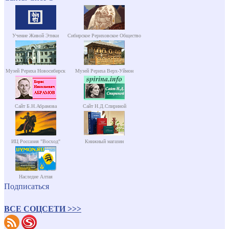
Учение Живой Этики
Сибирское Рериховское Общество
Музей Рериха Новосибирск
Музей Рериха Верх-Уймон
Сайт Б.Н.Абрамова
Сайт Н.Д.Спириной
ИЦ Россазия "Восход"
Книжный магазин
Наследие Алтая
Подписаться
ВСЕ СОЦСЕТИ >>>