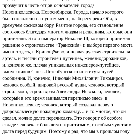
прозвучит в честь отцов-основателей города
Новониколаевска, Новосибирска. Города, начало которого
было положено на пустом месте, на берегу реки Оби, в
дремучем сосновом бору. Разитие города, его становление
состоялось благодаря многим людям и решениям, которые они
принимали. Это и император Николай III, который принимал
решение о строительстве «Транссиба» и выборе первого моста
именно здесь, в Кривощёково, и первая русская строительная
артель, и тысячи строителей-путейцев, железнодорожников,
и, конечно же, плеяда уникальных инженеров-путейцев,
выпускников Санкт-Петербургского института путей
сообщения. И, конечно, Николай Михайлович Тихомиров -
человек особый, широкой русской души, человек, который
строил мост, строил храм Александра Невского; человек,
который в это время занимался переписью здесь, в
Новониколаевске; человек, который создавал первую
добровольческую пожарную команду… и то многое, что он
сделал, можно долго перечислять. Это говорит об особом
складе человека с большим патриотизмом, с особым чувством
долга перед будущим. Поэтому я рад, что мы в прошлом году