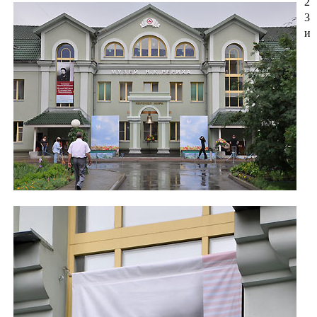
2
3
и