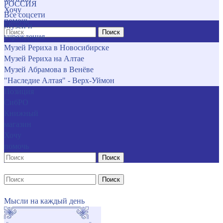
РОССИЯ
Хочу
Все соцсети
помочь
Музеи и
Поиск
учреждения
Музей Рериха в Новосибирске
Музей Рериха на Алтае
Музей Абрамова в Венёве
"Наследие Алтая" - Верх-Уймон
Позиция
СибРО
Книжный
магазин
Хочу
помочь
Поиск
Поиск
Мысли на каждый день