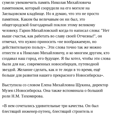
сумели увековечить память Николая Михайловича
памятником, который соорудили на его могиле на
Заельцовском кладбище. Но я думаю, что это не просто
памятник. Каким бы величавым он ни был, это
общегородской благодарный поклон этому великому
человеку. Гарин-Михайловский когда-то написал слова: "Нет
выше счастья, как работать во славу своей Отчизны!", он
отмечал, что нужно приносить «не воображаемую, но
действительную пользу». Эти слова точно так же можно
отнести и к Николаю Михайловичу, и ко многим другим, кто
создавал наш город, его будущее. Я бы хотел, чтобы эти слова
были для нас, современных новосибирцев, путеводной
звездой. Желание сделать, как и те люди в то время, ещё
больше для развития нашего прекрасного Новосибирска».
Выступила со словом Елена Михайловна Щукина, директор
Музея г.Новосибирска. Она также вспоминала о большой
роли Н.М. Тихомирова.
«В нем сочетались удивительные три качества. Он был
блестящий инженер-путеец, блестящий строитель и