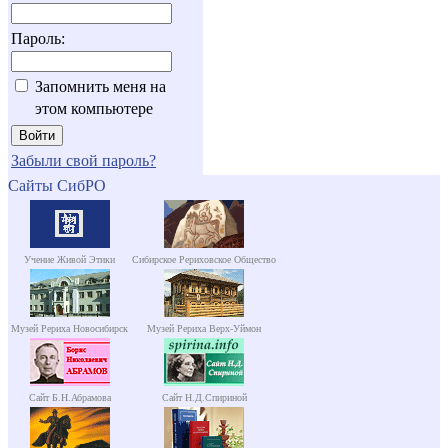
Пароль:
Запомнить меня на
этом компьютере
Забыли свой пароль?
Сайты СибРО
Учение Живой Этики
Сибирское Рериховское Общество
Музей Рериха Новосибирск
Музей Рериха Верх-Уймон
Сайт Б.Н.Абрамова
Сайт Н.Д.Спириной