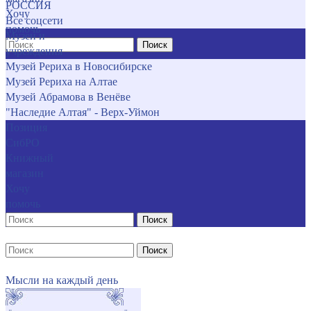
РОССИЯ
Хочу
Все соцсети
помочь
Музеи и
Поиск
учреждения
Музей Рериха в Новосибирске
Музей Рериха на Алтае
Музей Абрамова в Венёве
"Наследие Алтая" - Верх-Уймон
Позиция
СибРО
Книжный
магазин
Хочу
помочь
Поиск
Поиск
Мысли на каждый день