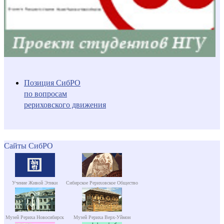
Позиция СибРО
по вопросам
рериховского движения
Сайты СибРО
Учение Живой Этики
Сибирское Рериховское Общество
Музей Рериха Новосибирск
Музей Рериха Верх-Уймон