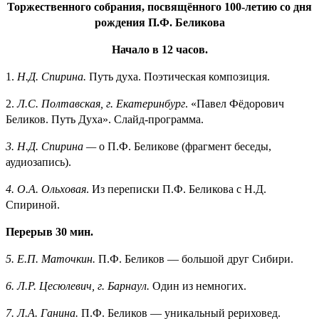
Торжественного собрания, посвящённого 100-летию со дня
рождения П.Ф. Беликова
Начало в 12 часов.
1.
Н.Д. Спирина.
Путь духа. Поэтическая композиция.
2.
Л.С. Полтавская, г. Екатеринбург
. «Павел Фёдорович
Беликов. Путь Духа». Слайд-программа.
3.
Н.Д. Спирина —
о П.Ф. Беликове (фрагмент беседы,
аудиозапись).
4.
О.А. Ольховая
. Из переписки П.Ф. Беликова с Н.Д.
Спириной.
Перерыв 30 мин.
5.
Е.П. Маточкин.
П.Ф. Беликов — большой друг Сибири.
6.
Л.Р. Цесюлевич, г. Барнаул.
Один из немногих.
7.
Л.А. Ганина.
П.Ф. Беликов — уникальный рериховед.