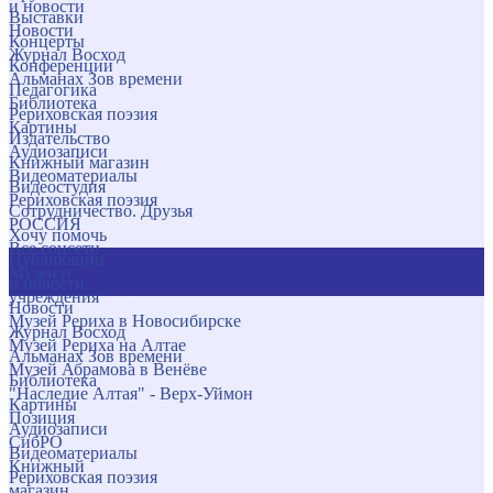
и новости
Выставки
Новости
Концерты
Журнал Восход
Конференции
Альманах Зов времени
Педагогика
Библиотека
Рериховская поэзия
Картины
Издательство
Аудиозаписи
Книжный магазин
Видеоматериалы
Видеостудия
Рериховская поэзия
Сотрудничество. Друзья
РОССИЯ
Хочу помочь
Все соцсети
Публикации
Музеи и
и новости
учреждения
Новости
Музей Рериха в Новосибирске
Журнал Восход
Музей Рериха на Алтае
Альманах Зов времени
Музей Абрамова в Венёве
Библиотека
"Наследие Алтая" - Верх-Уймон
Картины
Позиция
Аудиозаписи
СибРО
Видеоматериалы
Книжный
Рериховская поэзия
магазин