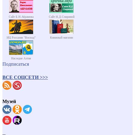
Сайт Б.Н.Абрамова
Сайт Н.Д.Спириной
ИЦ Россазия "Восход"
Книжный магазин
Наследие Алтая
Подписаться
ВСЕ СОЦСЕТИ >>>
Музей