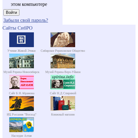
этом компьютере
Забыли свой пароль?
Сайты СибРО
Учение Живой Этики
Сибирское Рериховское Общество
Музей Рериха Новосибирск
Музей Рериха Верх-Уймон
Сайт Б.Н.Абрамова
Сайт Н.Д.Спириной
ИЦ Россазия "Восход"
Книжный магазин
Наследие Алтая