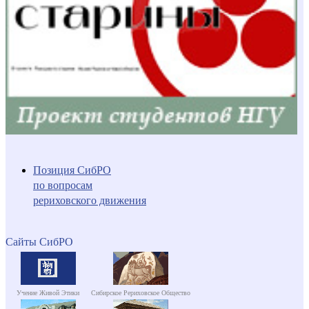
Позиция СибРО
по вопросам
рериховского движения
Сайты СибРО
Учение Живой Этики
Сибирское Рериховское Общество