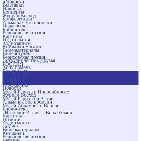
и новости
Выставки
Новости
Концерты
Журнал Восход
Конференции
Альманах Зов времени
Педагогика
Библиотека
Рериховская поэзия
Картины
Издательство
Аудиозаписи
Книжный магазин
Видеоматериалы
Видеостудия
Рериховская поэзия
Сотрудничество. Друзья
РОССИЯ
Хочу помочь
Все соцсети
Публикации
Музеи и
и новости
учреждения
Новости
Музей Рериха в Новосибирске
Журнал Восход
Музей Рериха на Алтае
Альманах Зов времени
Музей Абрамова в Венёве
Библиотека
"Наследие Алтая" - Верх-Уймон
Картины
Позиция
Аудиозаписи
СибРО
Видеоматериалы
Книжный
Рериховская поэзия
магазин