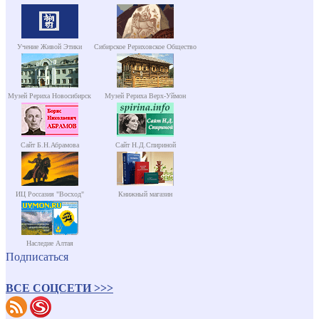
Учение Живой Этики
Сибирское Рериховское Общество
Музей Рериха Новосибирск
Музей Рериха Верх-Уймон
Сайт Б.Н.Абрамова
Сайт Н.Д.Спириной
ИЦ Россазия "Восход"
Книжный магазин
Наследие Алтая
Подписаться
ВСЕ СОЦСЕТИ >>>