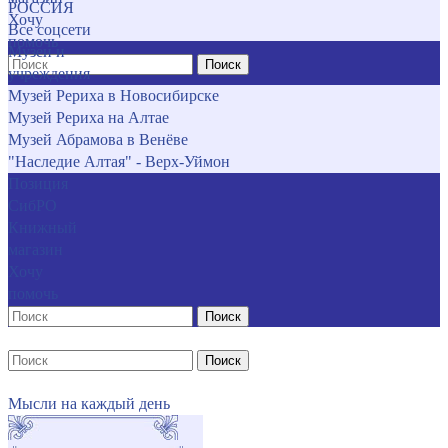
РОССИЯ
Хочу
Все соцсети
помочь
Музеи и
Поиск
учреждения
Музей Рериха в Новосибирске
Музей Рериха на Алтае
Музей Абрамова в Венёве
"Наследие Алтая" - Верх-Уймон
Позиция
СибРО
Книжный
магазин
Хочу
помочь
Поиск
Поиск
Мысли на каждый день