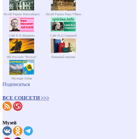
Музей Рериха Новосибирск
Музей Рериха Верх-Уймон
Сайт Б.Н.Абрамова
Сайт Н.Д.Спириной
ИЦ Россазия "Восход"
Книжный магазин
Наследие Алтая
Подписаться
ВСЕ СОЦСЕТИ >>>
Музей