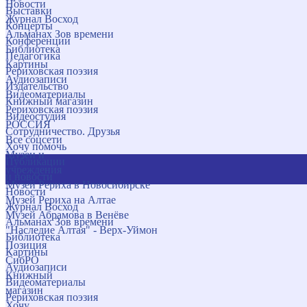
Новости
Выставки
Журнал Восход
Концерты
Альманах Зов времени
Конференции
Библиотека
Педагогика
Картины
Рериховская поэзия
Аудиозаписи
Издательство
Видеоматериалы
Книжный магазин
Рериховская поэзия
Видеостудия
РОССИЯ
Сотрудничество. Друзья
Все соцсети
Хочу помочь
Музеи и
Публикации
учреждения
и новости
Музей Рериха в Новосибирске
Новости
Музей Рериха на Алтае
Журнал Восход
Музей Абрамова в Венёве
Альманах Зов времени
"Наследие Алтая" - Верх-Уймон
Библиотека
Позиция
Картины
СибРО
Аудиозаписи
Книжный
Видеоматериалы
магазин
Рериховская поэзия
Хочу