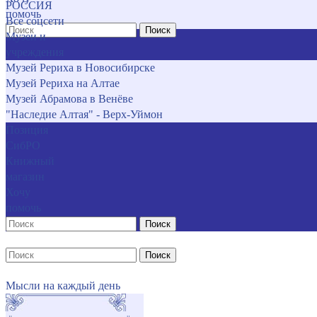
РОССИЯ
помочь
Все соцсети
Поиск
Музеи и
учреждения
Музей Рериха в Новосибирске
Музей Рериха на Алтае
Музей Абрамова в Венёве
"Наследие Алтая" - Верх-Уймон
Позиция
СибРО
Книжный
магазин
Хочу
помочь
Поиск
Поиск
Мысли на каждый день