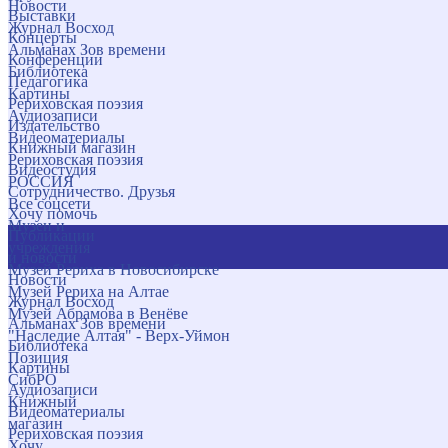
Новости
Выставки
Журнал Восход
Концерты
Альманах Зов времени
Конференции
Библиотека
Педагогика
Картины
Рериховская поэзия
Аудиозаписи
Издательство
Видеоматериалы
Книжный магазин
Рериховская поэзия
Видеостудия
РОССИЯ
Сотрудничество. Друзья
Все соцсети
Хочу помочь
Музеи и
Публикации
учреждения
и новости
Музей Рериха в Новосибирске
Новости
Музей Рериха на Алтае
Журнал Восход
Музей Абрамова в Венёве
Альманах Зов времени
"Наследие Алтая" - Верх-Уймон
Библиотека
Позиция
Картины
СибРО
Аудиозаписи
Книжный
Видеоматериалы
магазин
Рериховская поэзия
Хочу