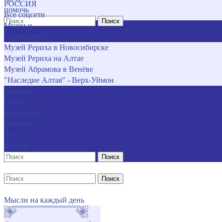
РОССИЯ
помочь
Все соцсети
Поиск
Музеи и
учреждения
Музей Рериха в Новосибирске
Музей Рериха на Алтае
Музей Абрамова в Венёве
"Наследие Алтая" - Верх-Уймон
Позиция
СибРО
Книжный
магазин
Хочу
помочь
Поиск
Поиск
Мысли на каждый день