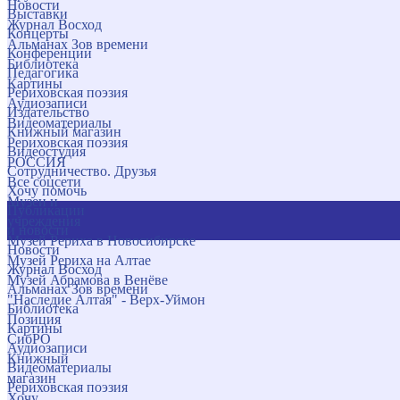
Новости
Выставки
Журнал Восход
Концерты
Альманах Зов времени
Конференции
Библиотека
Педагогика
Картины
Рериховская поэзия
Аудиозаписи
Издательство
Видеоматериалы
Книжный магазин
Рериховская поэзия
Видеостудия
РОССИЯ
Сотрудничество. Друзья
Все соцсети
Хочу помочь
Музеи и
Публикации
учреждения
и новости
Музей Рериха в Новосибирске
Новости
Музей Рериха на Алтае
Журнал Восход
Музей Абрамова в Венёве
Альманах Зов времени
"Наследие Алтая" - Верх-Уймон
Библиотека
Позиция
Картины
СибРО
Аудиозаписи
Книжный
Видеоматериалы
магазин
Рериховская поэзия
Хочу