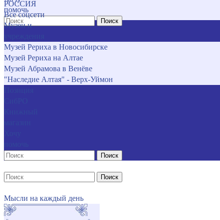
РОССИЯ
помочь
Все соцсети
Поиск
Музеи и
учреждения
Музей Рериха в Новосибирске
Музей Рериха на Алтае
Музей Абрамова в Венёве
"Наследие Алтая" - Верх-Уймон
Позиция
СибРО
Книжный
магазин
Хочу
помочь
Поиск
Поиск
Мысли на каждый день