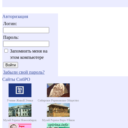
Авторизация
Логин:
Пароль:
Запомнить меня на
этом компьютере
Забыли свой пароль?
Сайты СибРО
Учение Живой Этики
Сибирское Рериховское Общество
Музей Рериха Новосибирск
Музей Рериха Верх-Уймон