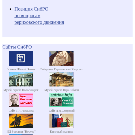
Позиция СибРО
по вопросам
рериховского движения
Сайты СибРО
Учение Живой Этики
Сибирское Рериховское Общество
Музей Рериха Новосибирск
Музей Рериха Верх-Уймон
Сайт Б.Н.Абрамова
Сайт Н.Д.Спириной
ИЦ Россазия "Восход"
Книжный магазин