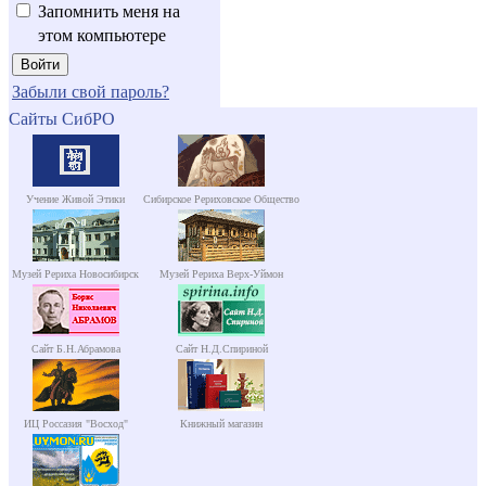
Запомнить меня на
этом компьютере
Забыли свой пароль?
Сайты СибРО
Учение Живой Этики
Сибирское Рериховское Общество
Музей Рериха Новосибирск
Музей Рериха Верх-Уймон
Сайт Б.Н.Абрамова
Сайт Н.Д.Спириной
ИЦ Россазия "Восход"
Книжный магазин