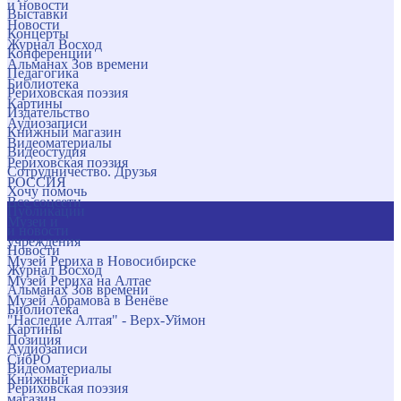
и новости
Выставки
Новости
Концерты
Журнал Восход
Конференции
Альманах Зов времени
Педагогика
Библиотека
Рериховская поэзия
Картины
Издательство
Аудиозаписи
Книжный магазин
Видеоматериалы
Видеостудия
Рериховская поэзия
Сотрудничество. Друзья
РОССИЯ
Хочу помочь
Все соцсети
Публикации
Музеи и
и новости
учреждения
Новости
Музей Рериха в Новосибирске
Журнал Восход
Музей Рериха на Алтае
Альманах Зов времени
Музей Абрамова в Венёве
Библиотека
"Наследие Алтая" - Верх-Уймон
Картины
Позиция
Аудиозаписи
СибРО
Видеоматериалы
Книжный
Рериховская поэзия
магазин