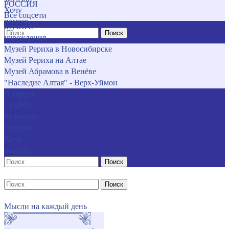
РОССИЯ
Хочу
Все соцсети
помочь
Музеи и
Поиск
учреждения
Музей Рериха в Новосибирске
Музей Рериха на Алтае
Музей Абрамова в Венёве
"Наследие Алтая" - Верх-Уймон
Позиция
СибРО
Книжный
магазин
Хочу
помочь
Поиск
Поиск
Мысли на каждый день