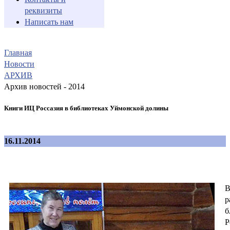
реквизиты
Написать нам
Главная
Новости
АРХИВ
Архив новостей - 2014
Книги ИЦ Россазия в библиотеках Уймонской долины
16.11.2014
В
р
б
Р