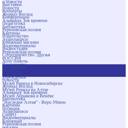
и новости
Выставки
Новости
Концерты
Журнал Восход
Конференции
Альманах Зов времени
Педагогика
Библиотека
Рериховская поэзия
Картины
Издательство
Аудиозаписи
Книжный магазин
Видеоматериалы
Видеостудия
Рериховская поэзия
Сотрудничество. Друзья
РОССИЯ
Хочу помочь
Все соцсети
Публикации
Музеи и
и новости
учреждения
Новости
Музей Рериха в Новосибирске
Журнал Восход
Музей Рериха на Алтае
Альманах Зов времени
Музей Абрамова в Венёве
Библиотека
"Наследие Алтая" - Верх-Уймон
Картины
Позиция
Аудиозаписи
СибРО
Видеоматериалы
Книжный
Рериховская поэзия
магазин