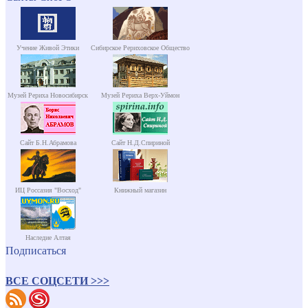
Учение Живой Этики
Сибирское Рериховское Общество
Музей Рериха Новосибирск
Музей Рериха Верх-Уймон
Сайт Б.Н.Абрамова
Сайт Н.Д.Спириной
ИЦ Россазия "Восход"
Книжный магазин
Наследие Алтая
Подписаться
ВСЕ СОЦСЕТИ >>>