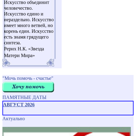
Искусство объединит
человечество.
Искусство едино и
нераздельно. Искусство
имеет много ветвей, но
корень един. Искусство
есть знамя грядущего
синтеза.
Рерих Н.К. «Звезда
Матери Мира»
"Мочь помочь - счастье"
ПАМЯТНЫЕ ДАТЫ
АВГУСТ 2026
Актуально