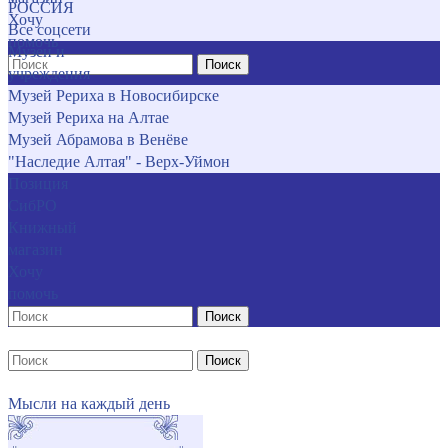
РОССИЯ
Хочу
Все соцсети
помочь
Музеи и
Поиск
учреждения
Музей Рериха в Новосибирске
Музей Рериха на Алтае
Музей Абрамова в Венёве
"Наследие Алтая" - Верх-Уймон
Позиция
СибРО
Книжный
магазин
Хочу
помочь
Поиск
Поиск
Мысли на каждый день