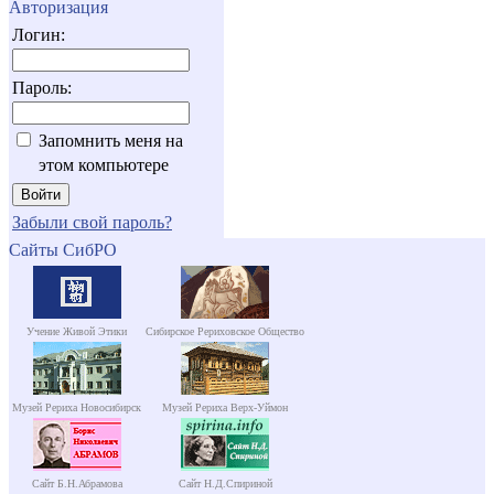
Авторизация
Логин:
Пароль:
Запомнить меня на
этом компьютере
Забыли свой пароль?
Сайты СибРО
Учение Живой Этики
Сибирское Рериховское Общество
Музей Рериха Новосибирск
Музей Рериха Верх-Уймон
Сайт Б.Н.Абрамова
Сайт Н.Д.Спириной