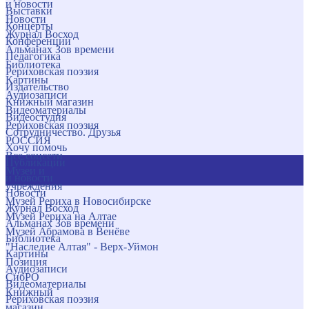
и новости
Выставки
Новости
Концерты
Журнал Восход
Конференции
Альманах Зов времени
Педагогика
Библиотека
Рериховская поэзия
Картины
Издательство
Аудиозаписи
Книжный магазин
Видеоматериалы
Видеостудия
Рериховская поэзия
Сотрудничество. Друзья
РОССИЯ
Хочу помочь
Все соцсети
Публикации
Музеи и
и новости
учреждения
Новости
Музей Рериха в Новосибирске
Журнал Восход
Музей Рериха на Алтае
Альманах Зов времени
Музей Абрамова в Венёве
Библиотека
"Наследие Алтая" - Верх-Уймон
Картины
Позиция
Аудиозаписи
СибРО
Видеоматериалы
Книжный
Рериховская поэзия
магазин