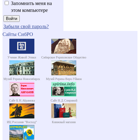
Запомнить меня на
этом компьютере
Забыли свой пароль?
Сайты СибРО
Учение Живой Этики
Сибирское Рериховское Общество
Музей Рериха Новосибирск
Музей Рериха Верх-Уймон
Сайт Б.Н.Абрамова
Сайт Н.Д.Спириной
ИЦ Россазия "Восход"
Книжный магазин