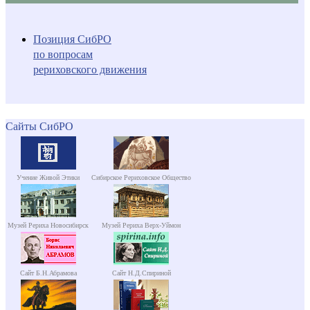
Позиция СибРО
по вопросам
рериховского движения
Сайты СибРО
Учение Живой Этики
Сибирское Рериховское Общество
Музей Рериха Новосибирск
Музей Рериха Верх-Уймон
Сайт Б.Н.Абрамова
Сайт Н.Д.Спириной