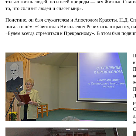
только жизнь людей, но и всей природы — вся Жизнь». Свят
то, что сблизит людей и спасёт мир».
Поистине, он был служителем и Апостолом Красоты. Н.Д. Спи
писала о нём: «Святослав Николаевич Рерих искал красоту, на
«Будем всегда стремиться к Прекрасному». В этом был подвиг
П
в
П
к
М
П
Л
р
О
д
М