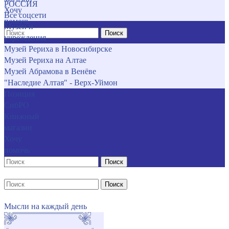
РОССИЯ
Хочу
Все соцсети
помочь
Музеи и
Поиск
учреждения
Музей Рериха в Новосибирске
Музей Рериха на Алтае
Музей Абрамова в Венёве
"Наследие Алтая" - Верх-Уймон
Позиция
СибРО
Книжный
магазин
Хочу
помочь
Поиск
Поиск
Мысли на каждый день