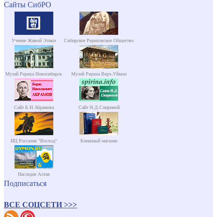
Сайты СибРО
Учение Живой Этики
Сибирское Рериховское Общество
Музей Рериха Новосибирск
Музей Рериха Верх-Уймон
Сайт Б.Н.Абрамова
Сайт Н.Д.Спириной
ИЦ Россазия "Восход"
Книжный магазин
Наследие Алтая
Подписаться
ВСЕ СОЦСЕТИ >>>