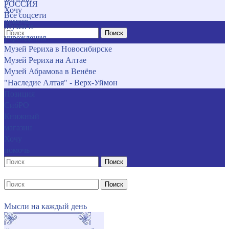
РОССИЯ
Хочу
Все соцсети
помочь
Музеи и
Поиск
учреждения
Музей Рериха в Новосибирске
Музей Рериха на Алтае
Музей Абрамова в Венёве
"Наследие Алтая" - Верх-Уймон
Позиция
СибРО
Книжный
магазин
Хочу
помочь
Поиск
Поиск
Мысли на каждый день