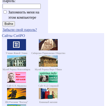
Пароль:
Запомнить меня на
этом компьютере
Забыли свой пароль?
Сайты СибРО
Учение Живой Этики
Сибирское Рериховское Общество
Музей Рериха Новосибирск
Музей Рериха Верх-Уймон
Сайт Б.Н.Абрамова
Сайт Н.Д.Спириной
ИЦ Россазия "Восход"
Книжный магазин