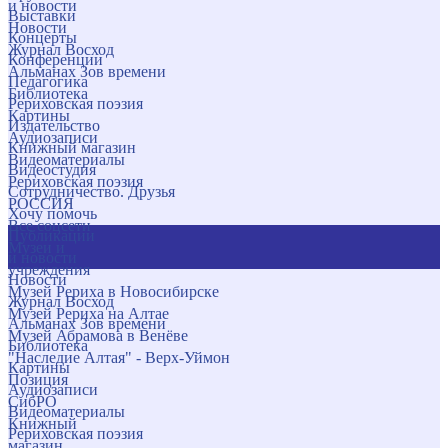
и новости
Выставки
Новости
Концерты
Журнал Восход
Конференции
Альманах Зов времени
Педагогика
Библиотека
Рериховская поэзия
Картины
Издательство
Аудиозаписи
Книжный магазин
Видеоматериалы
Видеостудия
Рериховская поэзия
Сотрудничество. Друзья
РОССИЯ
Хочу помочь
Все соцсети
Публикации
Музеи и
и новости
учреждения
Новости
Музей Рериха в Новосибирске
Журнал Восход
Музей Рериха на Алтае
Альманах Зов времени
Музей Абрамова в Венёве
Библиотека
"Наследие Алтая" - Верх-Уймон
Картины
Позиция
Аудиозаписи
СибРО
Видеоматериалы
Книжный
Рериховская поэзия
магазин