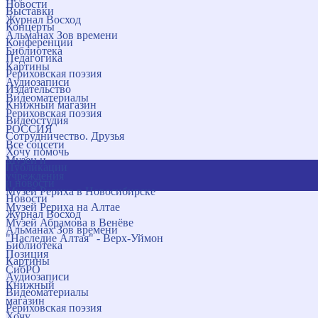
Новости
Выставки
Журнал Восход
Концерты
Альманах Зов времени
Конференции
Библиотека
Педагогика
Картины
Рериховская поэзия
Аудиозаписи
Издательство
Видеоматериалы
Книжный магазин
Рериховская поэзия
Видеостудия
РОССИЯ
Сотрудничество. Друзья
Все соцсети
Хочу помочь
Музеи и
Публикации
учреждения
и новости
Музей Рериха в Новосибирске
Новости
Музей Рериха на Алтае
Журнал Восход
Музей Абрамова в Венёве
Альманах Зов времени
"Наследие Алтая" - Верх-Уймон
Библиотека
Позиция
Картины
СибРО
Аудиозаписи
Книжный
Видеоматериалы
магазин
Рериховская поэзия
Хочу