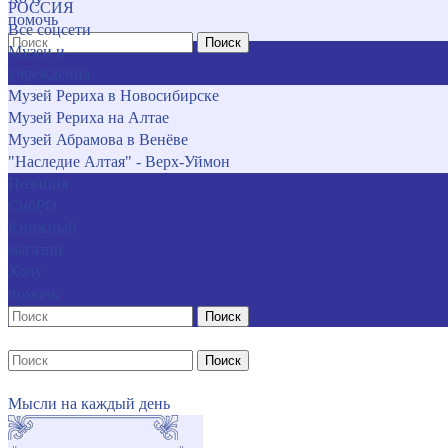
РОССИЯ
помочь
Все соцсети
Поиск
Музеи и
учреждения
Музей Рериха в Новосибирске
Музей Рериха на Алтае
Музей Абрамова в Венёве
"Наследие Алтая" - Верх-Уймон
Позиция
СибРО
Книжный
магазин
Хочу
помочь
Поиск
Поиск
Мысли на каждый день