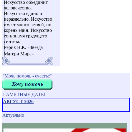
Искусство объединит
человечество.
Искусство едино и
нераздельно. Искусство
имеет много ветвей, но
корень един. Искусство
есть знамя грядущего
синтеза.
Рерих Н.К. «Звезда
Матери Мира»
"Мочь помочь - счастье"
ПАМЯТНЫЕ ДАТЫ
АВГУСТ 2026
Актуально