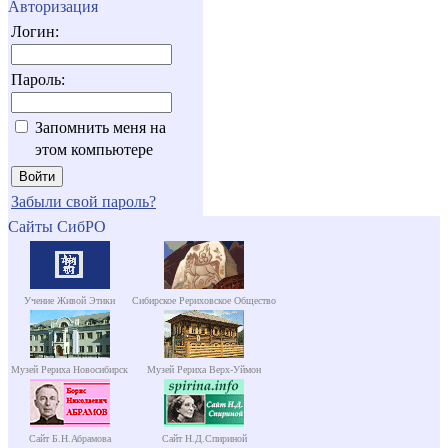
Авторизация
Логин:
Пароль:
Запомнить меня на
этом компьютере
Забыли свой пароль?
Сайты СибРО
Учение Живой Этики
Сибирское Рериховское Общество
Музей Рериха Новосибирск
Музей Рериха Верх-Уймон
Сайт Б.Н.Абрамова
Сайт Н.Д.Спириной