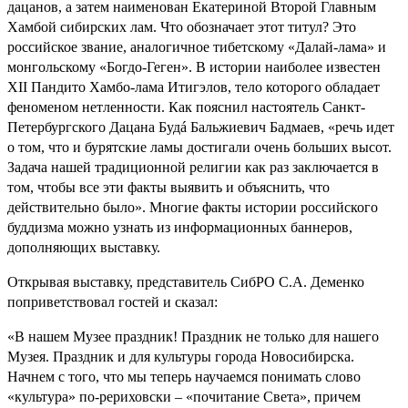
дацанов, а затем наименован Екатериной Второй Главным
Хамбой сибирских лам. Что обозначает этот титул? Это
российское звание, аналогичное тибетскому «Далай-лама» и
монгольскому «Богдо-Геген». В истории наиболее известен
XII Пандито Хамбо-лама Итигэлов, тело которого обладает
феноменом нетленности. Как пояснил настоятель Санкт-
Петербургского Дацана Будá Бальжиевич Бадмаев, «речь идет
о том, что и бурятские ламы достигали очень больших высот.
Задача нашей традиционной религии как раз заключается в
том, чтобы все эти факты выявить и объяснить, что
действительно было». Многие факты истории российского
буддизма можно узнать из информационных баннеров,
дополняющих выставку.
Открывая выставку, представитель СибРО С.А. Деменко
поприветствовал гостей и сказал:
«В нашем Музее праздник! Праздник не только для нашего
Музея. Праздник и для культуры города Новосибирска.
Начнем с того, что мы теперь научаемся понимать слово
«культура» по-рериховски – «почитание Света», причем