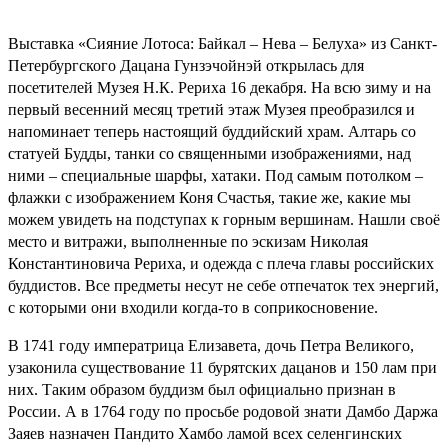
Выставка «Сияние Лотоса: Байкал – Нева – Белуха» из Санкт-
Петербургского Дацана Гунзэчойнэй открылась для
посетителей Музея Н.К. Рериха 16 декабря. На всю зиму и на
первый весенний месяц третий этаж Музея преобразился и
напоминает теперь настоящий буддийский храм. Алтарь со
статуей Будды, танки со священными изображениями, над
ними – специальные шарфы, хатаки. Под самым потолком –
флажки с изображением Коня Счастья, такие же, какие мы
можем увидеть на подступах к горным вершинам. Нашли своё
место и витражи, выполненные по эскизам Николая
Константиновича Рериха, и одежда с плеча главы российских
буддистов. Все предметы несут не себе отпечаток тех энергий,
с которыми они входили когда-то в соприкосновение.
В 1741 году императрица Елизавета, дочь Петра Великого,
узаконила существование 11 бурятских дацанов и 150 лам при
них. Таким образом буддизм был официально признан в
России. А в 1764 году по просьбе родовой знати Дамбо Даржа
Заяев назначен Пандито Хамбо ламой всех селенгинских