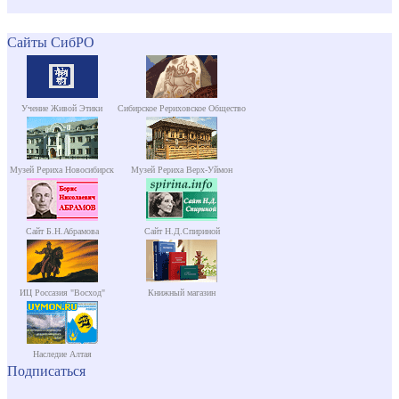
Сайты СибРО
Учение Живой Этики
Сибирское Рериховское Общество
Музей Рериха Новосибирск
Музей Рериха Верх-Уймон
Сайт Б.Н.Абрамова
Сайт Н.Д.Спириной
ИЦ Россазия "Восход"
Книжный магазин
Наследие Алтая
Подписаться