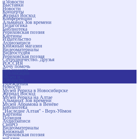
и новости
Выставки
Новости
Концерты
Журнал Восход
Конференции
Альманах Зов времени
Педагогика
Библиотека
Рериховская поэзия
Картины
Издательство
Аудиозаписи
Книжный магазин
Видеоматериалы
Видеостудия
Рериховская поэзия
Сотрудничество. Друзья
РОССИЯ
Хочу помочь
Все соцсети
Публикации
Музеи и
и новости
учреждения
Новости
Музей Рериха в Новосибирске
Журнал Восход
Музей Рериха на Алтае
Альманах Зов времени
Музей Абрамова в Венёве
Библиотека
"Наследие Алтая" - Верх-Уймон
Картины
Позиция
Аудиозаписи
СибРО
Видеоматериалы
Книжный
Рериховская поэзия
магазин