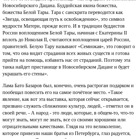
Новосибирского Дацана. Буддийская икона божества,
божества Белой Тары. Тара с санскрита переводится как
«Звезда, освещающая путь к освобождению», это символ
мудрости Матери, прежде всего. И в традиции буддистов
России воплощением Белой Тары, начиная с Екатерины II
вплоть до Николая II, считаются воплощения царей России,
правителей. Белую Тару называют «Семиокая», это говорит о
том, что она видит страдания всех живых существ и готова
прийти на помощь, избавить нас от страданий. Поэтому эта
танка найдет пристанище в Новосибирском Дацане и будет
украшать его стены».
Лама Бато Базаров был, конечно, очень растроган подарком и
пообещал повесить его на самое почётное место. «Такое
явление, как вот эта выставка, которая сейчас открывается,
призвано служить сближению культур, людей, - отметил он в
своей речи. - А народ - это люди, которые, в общем-то, что-то
могут знать, могут не знать, все со своими хорошими или
отрицательными качествами. Глядя на это великолепие,
которое привезли наши братья из Петербурга, глаз радуется,