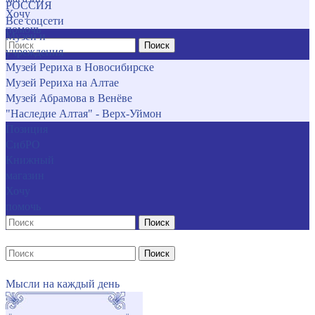
РОССИЯ
Хочу
Все соцсети
помочь
Музеи и
Поиск
учреждения
Музей Рериха в Новосибирске
Музей Рериха на Алтае
Музей Абрамова в Венёве
"Наследие Алтая" - Верх-Уймон
Позиция
СибРО
Книжный
магазин
Хочу
помочь
Поиск
Поиск
Мысли на каждый день