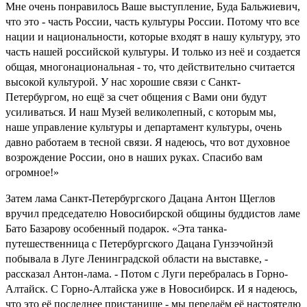
Мне очень понравилось Ваше выступление, Буда Бальжиевич,
что это - часть России, часть культуры России. Потому что все
нации и национальности, которые входят в нашу культуру, это
часть нашей российской культуры. И только из неё и создается
общая, многонациональная - то, что действительно считается
высокой культурой. У нас хорошие связи с Санкт-
Петербургом, но ещё за счет общения с Вами они будут
усиливаться. И наш Музей великолепный, с которым мы,
наше управление культуры и департамент культуры, очень
давно работаем в тесной связи. Я надеюсь, что вот духовное
возрождение России, оно в наших руках. Спасибо вам
огромное!»
Затем лама Санкт-Петербургского Дацана Антон Щеглов
вручил председателю Новосибирской общины буддистов ламе
Бато Базарову особенный подарок. «Эта танка-
путешественница с Петербургского Дацана Гунзэчойнэй
побывала в Луге Ленинградской области на выставке, -
рассказал Антон-лама. - Потом с Луги перебралась в Горно-
Алтайск. С Горно-Алтайска уже в Новосибирск. И я надеюсь,
что это её последнее пристанище - мы передаём её настоятелю