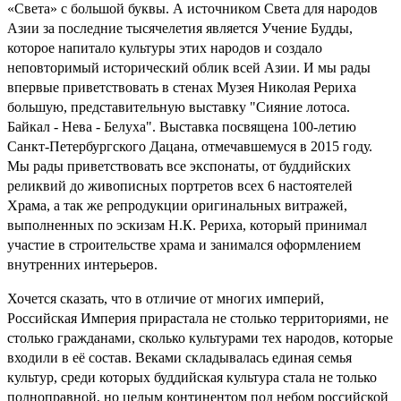
«Света» с большой буквы. А источником Света для народов
Азии за последние тысячелетия является Учение Будды,
которое напитало культуры этих народов и создало
неповторимый исторический облик всей Азии. И мы рады
впервые приветствовать в стенах Музея Николая Рериха
большую, представительную выставку "Сияние лотоса.
Байкал - Нева - Белуха". Выставка посвящена 100-летию
Санкт-Петербургского Дацана, отмечавшемуся в 2015 году.
Мы рады приветствовать все экспонаты, от буддийских
реликвий до живописных портретов всех 6 настоятелей
Храма, а так же репродукции оригинальных витражей,
выполненных по эскизам Н.К. Рериха, который принимал
участие в строительстве храма и занимался оформлением
внутренних интерьеров.
Хочется сказать, что в отличие от многих империй,
Российская Империя прирастала не столько территориями, не
столько гражданами, сколько культурами тех народов, которые
входили в её состав. Веками складывалась единая семья
культур, среди которых буддийская культура стала не только
полноправной, но целым континентом под небом российской