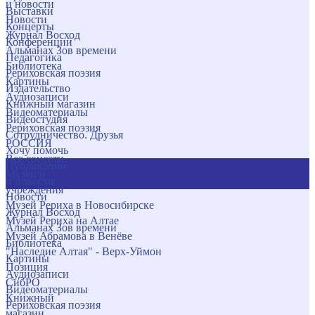
и новости
Выставки
Новости
Концерты
Журнал Восход
Конференции
Альманах Зов времени
Педагогика
Библиотека
Рериховская поэзия
Картины
Издательство
Аудиозаписи
Книжный магазин
Видеоматериалы
Видеостудия
Рериховская поэзия
Сотрудничество. Друзья
РОССИЯ
Хочу помочь
Все соцсети
Публикации
Музеи и
и новости
учреждения
Новости
Музей Рериха в Новосибирске
Журнал Восход
Музей Рериха на Алтае
Альманах Зов времени
Музей Абрамова в Венёве
Библиотека
"Наследие Алтая" - Верх-Уймон
Картины
Позиция
Аудиозаписи
СибРО
Видеоматериалы
Книжный
Рериховская поэзия
магазин