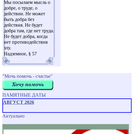
Мы посылаем мысль о
добре, о труде, о
действии. Не может
быть добра без
действия. Не будет
добра там, где нет труда.
Не будет добра, когда
нет противодействия
злу.
Надземное, § 57
"Мочь помочь - счастье"
ПАМЯТНЫЕ ДАТЫ
АВГУСТ 2026
Актуально