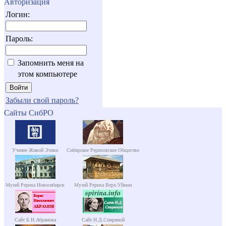
Авторизация
Логин:
Пароль:
Запомнить меня на
этом компьютере
Забыли свой пароль?
Сайты СибРО
Учение Живой Этики
Сибирское Рериховское Общество
Музей Рериха Новосибирск
Музей Рериха Верх-Уймон
Сайт Б.Н.Абрамова
Сайт Н.Д.Спириной