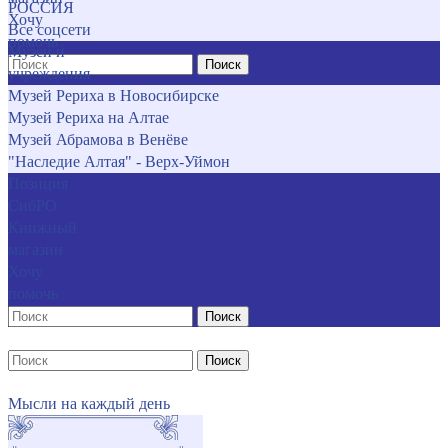
РОССИЯ
Хочу
Все соцсети
помочь
Музеи и
Поиск
учреждения
Музей Рериха в Новосибирске
Музей Рериха на Алтае
Музей Абрамова в Венёве
"Наследие Алтая" - Верх-Уймон
Позиция
СибРО
Книжный
магазин
Хочу
помочь
Поиск
Поиск
Мысли на каждый день