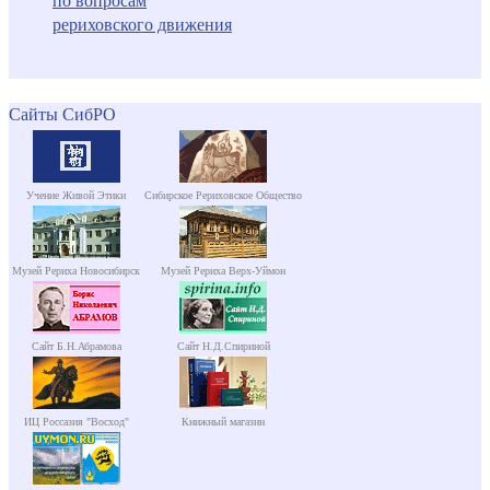
по вопросам
рериховского движения
Сайты СибРО
Учение Живой Этики
Сибирское Рериховское Общество
Музей Рериха Новосибирск
Музей Рериха Верх-Уймон
Сайт Б.Н.Абрамова
Сайт Н.Д.Спириной
ИЦ Россазия "Восход"
Книжный магазин