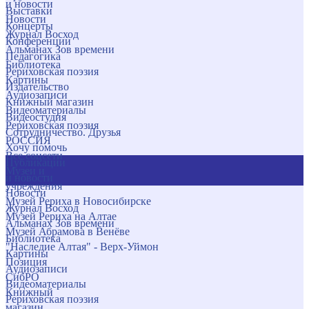
и новости
Выставки
Новости
Концерты
Журнал Восход
Конференции
Альманах Зов времени
Педагогика
Библиотека
Рериховская поэзия
Картины
Издательство
Аудиозаписи
Книжный магазин
Видеоматериалы
Видеостудия
Рериховская поэзия
Сотрудничество. Друзья
РОССИЯ
Хочу помочь
Все соцсети
Публикации
Музеи и
и новости
учреждения
Новости
Музей Рериха в Новосибирске
Журнал Восход
Музей Рериха на Алтае
Альманах Зов времени
Музей Абрамова в Венёве
Библиотека
"Наследие Алтая" - Верх-Уймон
Картины
Позиция
Аудиозаписи
СибРО
Видеоматериалы
Книжный
Рериховская поэзия
магазин