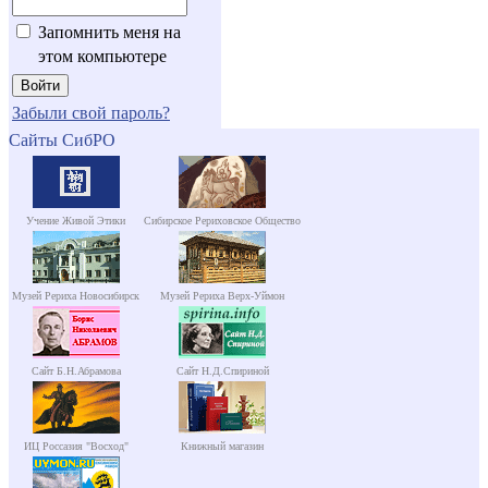
Запомнить меня на
этом компьютере
Забыли свой пароль?
Сайты СибРО
Учение Живой Этики
Сибирское Рериховское Общество
Музей Рериха Новосибирск
Музей Рериха Верх-Уймон
Сайт Б.Н.Абрамова
Сайт Н.Д.Спириной
ИЦ Россазия "Восход"
Книжный магазин