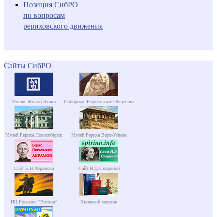
Позиция СибРО
по вопросам
рериховского движения
Сайты СибРО
Учение Живой Этики
Сибирское Рериховское Общество
Музей Рериха Новосибирск
Музей Рериха Верх-Уймон
Сайт Б.Н.Абрамова
Сайт Н.Д.Спириной
ИЦ Россазия "Восход"
Книжный магазин