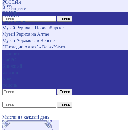
РОССИЯ
Хочу
Все соцсети
помочь
Музеи и
Поиск
учреждения
Музей Рериха в Новосибирске
Музей Рериха на Алтае
Музей Абрамова в Венёве
"Наследие Алтая" - Верх-Уймон
Позиция
СибРО
Книжный
магазин
Хочу
помочь
Поиск
Поиск
Мысли на каждый день