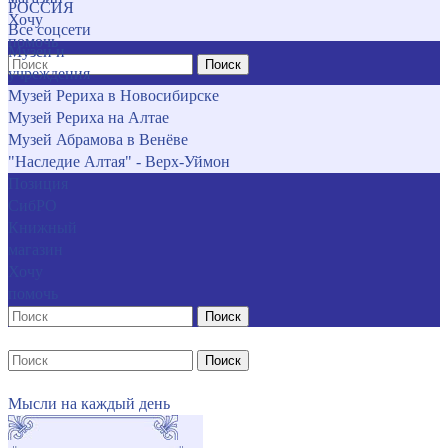
РОССИЯ
Хочу
Все соцсети
помочь
Музеи и
Поиск
учреждения
Музей Рериха в Новосибирске
Музей Рериха на Алтае
Музей Абрамова в Венёве
"Наследие Алтая" - Верх-Уймон
Позиция
СибРО
Книжный
магазин
Хочу
помочь
Поиск
Поиск
Мысли на каждый день