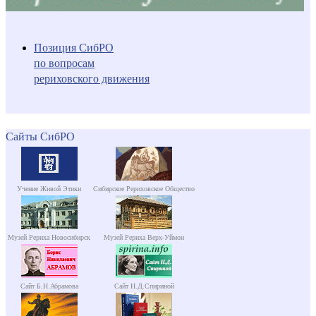
Позиция СибРО
по вопросам
рериховского движения
Сайты СибРО
Учение Живой Этики
Сибирское Рериховское Общество
Музей Рериха Новосибирск
Музей Рериха Верх-Уймон
Сайт Б.Н.Абрамова
Сайт Н.Д.Спириной