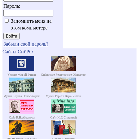
Пароль:
Запомнить меня на
этом компьютере
Забыли свой пароль?
Сайты СибРО
Учение Живой Этики
Сибирское Рериховское Общество
Музей Рериха Новосибирск
Музей Рериха Верх-Уймон
Сайт Б.Н.Абрамова
Сайт Н.Д.Спириной
ИЦ Россазия "Восход"
Книжный магазин