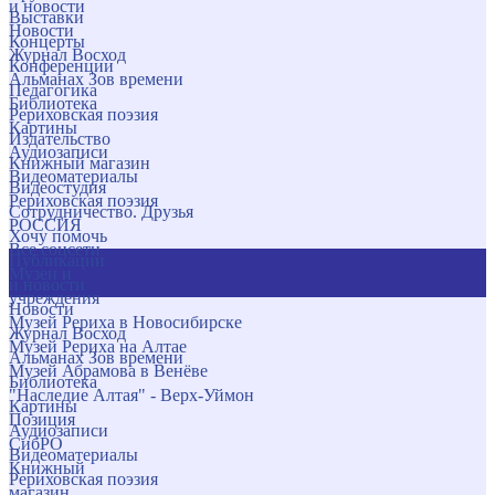
и новости
Выставки
Новости
Концерты
Журнал Восход
Конференции
Альманах Зов времени
Педагогика
Библиотека
Рериховская поэзия
Картины
Издательство
Аудиозаписи
Книжный магазин
Видеоматериалы
Видеостудия
Рериховская поэзия
Сотрудничество. Друзья
РОССИЯ
Хочу помочь
Все соцсети
Публикации
Музеи и
и новости
учреждения
Новости
Музей Рериха в Новосибирске
Журнал Восход
Музей Рериха на Алтае
Альманах Зов времени
Музей Абрамова в Венёве
Библиотека
"Наследие Алтая" - Верх-Уймон
Картины
Позиция
Аудиозаписи
СибРО
Видеоматериалы
Книжный
Рериховская поэзия
магазин