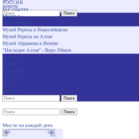
РОССИЯ
помочь
Все соцсети
Поиск
Музеи и
учреждения
Музей Рериха в Новосибирске
Музей Рериха на Алтае
Музей Абрамова в Венёве
"Наследие Алтая" - Верх-Уймон
Позиция
СибРО
Книжный
магазин
Хочу
помочь
Поиск
Поиск
Мысли на каждый день