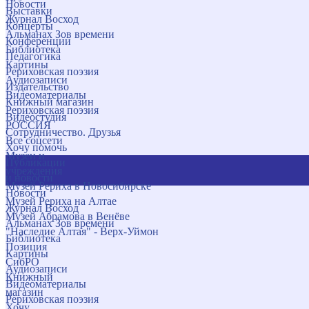
Новости
Выставки
Журнал Восход
Концерты
Альманах Зов времени
Конференции
Библиотека
Педагогика
Картины
Рериховская поэзия
Аудиозаписи
Издательство
Видеоматериалы
Книжный магазин
Рериховская поэзия
Видеостудия
РОССИЯ
Сотрудничество. Друзья
Все соцсети
Хочу помочь
Музеи и
Публикации
учреждения
и новости
Музей Рериха в Новосибирске
Новости
Музей Рериха на Алтае
Журнал Восход
Музей Абрамова в Венёве
Альманах Зов времени
"Наследие Алтая" - Верх-Уймон
Библиотека
Позиция
Картины
СибРО
Аудиозаписи
Книжный
Видеоматериалы
магазин
Рериховская поэзия
Хочу