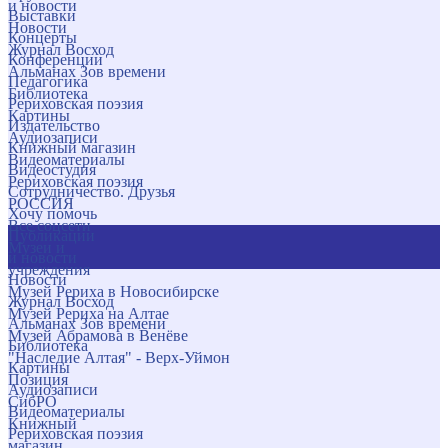
и новости
Выставки
Новости
Концерты
Журнал Восход
Конференции
Альманах Зов времени
Педагогика
Библиотека
Рериховская поэзия
Картины
Издательство
Аудиозаписи
Книжный магазин
Видеоматериалы
Видеостудия
Рериховская поэзия
Сотрудничество. Друзья
РОССИЯ
Хочу помочь
Все соцсети
Публикации
Музеи и
и новости
учреждения
Новости
Музей Рериха в Новосибирске
Журнал Восход
Музей Рериха на Алтае
Альманах Зов времени
Музей Абрамова в Венёве
Библиотека
"Наследие Алтая" - Верх-Уймон
Картины
Позиция
Аудиозаписи
СибРО
Видеоматериалы
Книжный
Рериховская поэзия
магазин