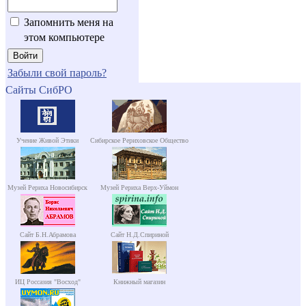
Запомнить меня на
этом компьютере
Забыли свой пароль?
Сайты СибРО
Учение Живой Этики
Сибирское Рериховское Общество
Музей Рериха Новосибирск
Музей Рериха Верх-Уймон
Сайт Б.Н.Абрамова
Сайт Н.Д.Спириной
ИЦ Россазия "Восход"
Книжный магазин