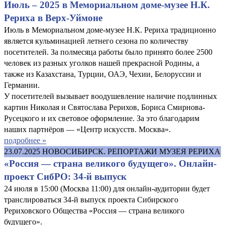
Июль – 2025 в Мемориальном доме-музее Н.К.
Рериха в Верх-Уймоне
Июль в Мемориальном доме-музее Н.К. Рериха традиционно
является кульминацией летнего сезона по количеству
посетителей. За полмесяца работы было принято более 2500
человек из разных уголков нашей прекрасной Родины, а
также из Казахстана, Турции, ОАЭ, Чехии, Белоруссии и
Германии.
У посетителей вызывает воодушевление наличие подлинных
картин Николая и Святослава Рерихов, Бориса Смирнова-
Русецкого и их световое оформление. За это благодарим
наших партнёров — «Центр искусств. Москва».
подробнее »
23.07.2025
НОВОСИБИРСК. РЕПОРТАЖИ МУЗЕЯ РЕРИХА
«Россия — страна великого будущего». Онлайн-
проект СибРО: 34-й выпуск
24 июля в 15:00 (Москва 11:00) для онлайн-аудитории будет
транслироваться 34-й выпуск проекта Сибирского
Рериховского Общества «Россия — страна великого
будущего».