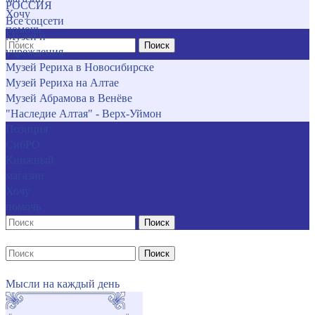
РОССИЯ
Хочу
Все соцсети
помочь
Музеи и
Поиск
учреждения
Музей Рериха в Новосибирске
Музей Рериха на Алтае
Музей Абрамова в Венёве
"Наследие Алтая" - Верх-Уймон
Позиция
СибРО
Книжный
магазин
Хочу
помочь
Поиск
Поиск
Мысли на каждый день