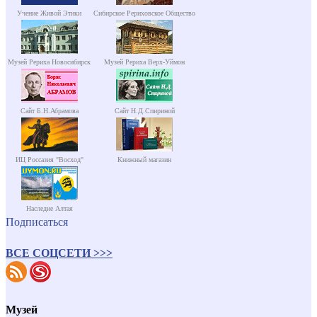
Учение Живой Этики
Сибирское Рериховское Общество
Музей Рериха Новосибирск
Музей Рериха Верх-Уймон
Сайт Б.Н.Абрамова
Сайт Н.Д.Спириной
ИЦ Россазия "Восход"
Книжный магазин
Наследие Алтая
Подписаться
ВСЕ СОЦСЕТИ >>>
Музей