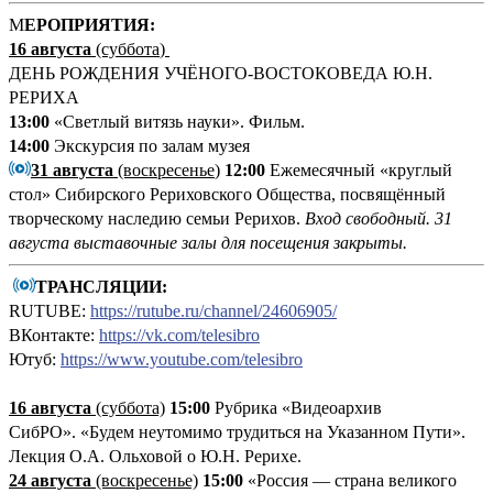
М
ЕРОПРИЯТИЯ:
16 августа
(суббота
)
ДЕНЬ РОЖДЕНИЯ УЧЁНОГО-ВОСТОКОВЕДА Ю.Н.
РЕРИХА
13:00
«Светлый витязь науки». Фильм.
14:00
Экскурсия по залам музея
31 августа
(воскресенье
)
12:00
Ежемесячный «круглый
стол» Сибирского Рериховского Общества, посвящённый
творческому наследию семьи Рерихов.
Вход свободный.
31
августа выставочные залы для посещения закрыты.
ТРАНСЛЯЦИИ:
RUTUBE:
https://rutube.ru/channel/24606905/
ВКонтакте:
https://vk.com/telesibro
Ютуб:
https://www.youtube.com/telesibro
16 августа
(суббота)
15:00
Рубрика «Видеоархив
СибРО». «Будем неутомимо трудиться на Указанном Пути».
Лекция О.А. Ольховой о Ю.Н. Рерихе.
24 августа
(воскресенье)
15:00
«Россия — страна великого