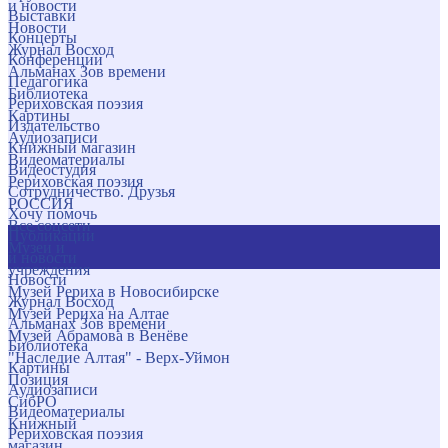
и новости
Выставки
Новости
Концерты
Журнал Восход
Конференции
Альманах Зов времени
Педагогика
Библиотека
Рериховская поэзия
Картины
Издательство
Аудиозаписи
Книжный магазин
Видеоматериалы
Видеостудия
Рериховская поэзия
Сотрудничество. Друзья
РОССИЯ
Хочу помочь
Все соцсети
Публикации
Музеи и
и новости
учреждения
Новости
Музей Рериха в Новосибирске
Журнал Восход
Музей Рериха на Алтае
Альманах Зов времени
Музей Абрамова в Венёве
Библиотека
"Наследие Алтая" - Верх-Уймон
Картины
Позиция
Аудиозаписи
СибРО
Видеоматериалы
Книжный
Рериховская поэзия
магазин