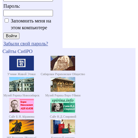
Пароль:
Запомнить меня на
этом компьютере
Забыли свой пароль?
Сайты СибРО
Учение Живой Этики
Сибирское Рериховское Общество
Музей Рериха Новосибирск
Музей Рериха Верх-Уймон
Сайт Б.Н.Абрамова
Сайт Н.Д.Спириной
ИЦ Россазия "Восход"
Книжный магазин