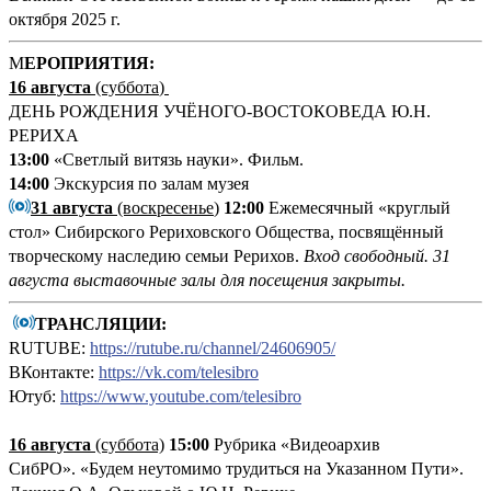
октября 2025 г.
М
ЕРОПРИЯТИЯ:
16 августа
(суббота
)
ДЕНЬ РОЖДЕНИЯ УЧЁНОГО-ВОСТОКОВЕДА Ю.Н.
РЕРИХА
13:00
«Светлый витязь науки». Фильм.
14:00
Экскурсия по залам музея
31 августа
(воскресенье
)
12:00
Ежемесячный «круглый
стол» Сибирского Рериховского Общества, посвящённый
творческому наследию семьи Рерихов.
Вход свободный.
31
августа выставочные залы для посещения закрыты.
ТРАНСЛЯЦИИ:
RUTUBE:
https://rutube.ru/channel/24606905/
ВКонтакте:
https://vk.com/telesibro
Ютуб:
https://www.youtube.com/telesibro
16 августа
(суббота)
15:00
Рубрика «Видеоархив
СибРО». «Будем неутомимо трудиться на Указанном Пути».