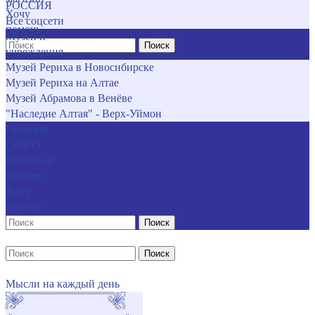
РОССИЯ
Хочу
Все соцсети
помочь
Музеи и
Поиск
учреждения
Музей Рериха в Новосибирске
Музей Рериха на Алтае
Музей Абрамова в Венёве
"Наследие Алтая" - Верх-Уймон
Позиция
СибРО
Книжный
магазин
Хочу
помочь
Поиск
Поиск
Мысли на каждый день