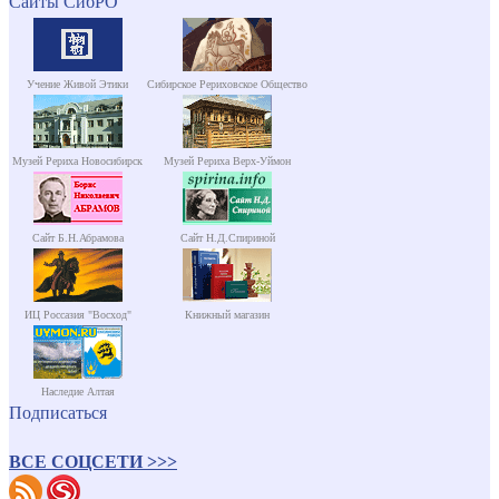
Сайты СибРО
Учение Живой Этики
Сибирское Рериховское Общество
Музей Рериха Новосибирск
Музей Рериха Верх-Уймон
Сайт Б.Н.Абрамова
Сайт Н.Д.Спириной
ИЦ Россазия "Восход"
Книжный магазин
Наследие Алтая
Подписаться
ВСЕ СОЦСЕТИ >>>