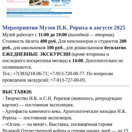
Мероприятия Музея Н.К. Рериха в августе 2025
Музей работает с
11:00 до 19:00
(выходной — вторник).
Стоимость билета
400
руб
.
Для пенсионеров и студентов
200
руб.
, для школьников
100 руб
., для дошкольников
бесплатно
.
ЕЖЕДНЕВНЫЕ ЭКСКУРСИИ
(кроме вторника и
последнего воскресенья месяца) в
14:00
. Дополнительно не
оплачиваются.
Тел.: +7(383)218-06-71; +7-913-720-00-77. По вопросам
проведения экскурсий: +7-913-727-00-05.
ВЫСТАВКИ:
- Творчество Н.К. и С.Н. Рерихов (живопись, репродукции
картин) — постоянная экспозиция.
- Артефакты каменного века. Археологические находки Н.К.
Рериха — постоянная экспозиция.
- «Огонь — на меня!». Выставка, посвящённая героям
Великой Отечественной войны и героям наших дней — до 15