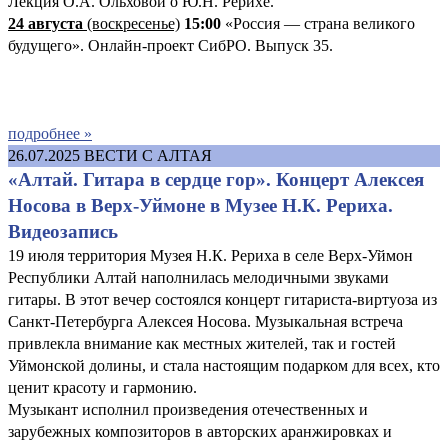
Лекция О.А. Ольховой о Ю.Н. Рерихе.
24 августа
(воскресенье)
15:00
«Россия — страна великого
будущего». Онлайн-проект СибРО. Выпуск 35.
подробнее »
26.07.2025
ВЕСТИ С АЛТАЯ
«Алтай. Гитара в сердце гор». Концерт Алексея
Носова в Верх-Уймоне в Музее Н.К. Рериха.
Видеозапись
19 июля территория Музея Н.К. Рериха в селе Верх-Уймон
Республики Алтай наполнилась мелодичными звуками
гитары. В этот вечер состоялся концерт гитариста-виртуоза из
Санкт-Петербурга Алексея Носова. Музыкальная встреча
привлекла внимание как местных жителей, так и гостей
Уймонской долины, и стала настоящим подарком для всех, кто
ценит красоту и гармонию.
Музыкант исполнил произведения отечественных и
зарубежных композиторов в авторских аранжировках и