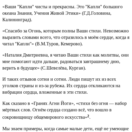
«Ваши ''Капли'' чисты и прекрасны. Это ''Капли'' большого
океана Знания, Учения Живой Этики» (Г.Д.Головина,
Калинин­град).
«Спасибо за Огонь, которым полны Ваши стихи. Невозможно
выразить словами всего, что отразилось в моём сердце, когда я
читал ''Капли''» (В.М.Туров, Кемерово).
«Наталия Дмитриевна, я читаю Ваши стихи как молитвы, они
мне помогают идти дальше, радоваться завтрашнему дню,
верить в будущее» (С.Шевелёва, Курган).
И таких отзывов сотни и сотни. Люди пишут их из всех
уголков страны и из-за рубежа. Их сердца откликаются на
вибрации сердца, вложенные в эти стихи.
Как сказано в «Гранях Агни Йоги», «стихи без огня — набор
мёртвых слов. Огнём сердца создано всё, что вошло в
2
сокровищницу общемирового искусства»
.
Мы знаем примеры, когда самые малые дети, ещё не умеющие