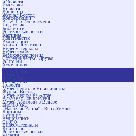
и новости
Выставки
Новости
Концерты
Журнал Восход
Конференции
Альманах Зов времени
Педагогика
Библиотека
Рериховская поэзия
Картины
Издательство
Аудиозаписи
Книжный магазин
Видеоматериалы
Видеостудия
Рериховская поэзия
Сотрудничество. Друзья
РОССИЯ
Хочу помочь
Все соцсети
Публикации
Музеи и
и новости
учреждения
Новости
Музей Рериха в Новосибирске
Журнал Восход
Музей Рериха на Алтае
Альманах Зов времени
Музей Абрамова в Венёве
Библиотека
"Наследие Алтая" - Верх-Уймон
Картины
Позиция
Аудиозаписи
СибРО
Видеоматериалы
Книжный
Рериховская поэзия
магазин