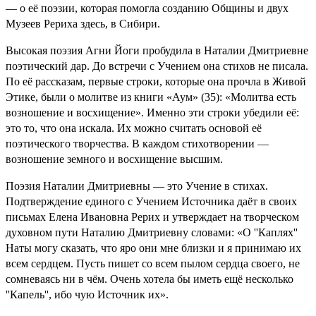
— о её поэзии, которая помогла созданию Общины и двух
Музеев Рериха здесь, в Сибири.
Высокая поэзия Агни Йоги пробудила в Наталии Дмитриевне
поэтический дар. До встречи с Учением она стихов не писала.
По её рассказам, первые строки, которые она прочла в Живой
Этике, были о молитве из книги «Аум» (35): «Молитва есть
возношение и восхищение». Именно эти строки убедили её:
это то, что она искала. Их можно считать основой её
поэтического творчества. В каждом стихотворении —
возношение земного и восхищение высшим.
Поэзия Наталии Дмитриевны — это Учение в стихах.
Подтверждение единого с Учением Источника даёт в своих
письмах Елена Ивановна Рерих и утверждает на творческом
духовном пути Наталию Дмитриевну словами: «О ''Каплях''
Наты могу сказать, что яро они мне близки и я принимаю их
всем сердцем. Пусть пишет со всем пылом сердца своего, не
сомневаясь ни в чём. Очень хотела бы иметь ещё несколько
''Капель'', ибо чую Источник их».