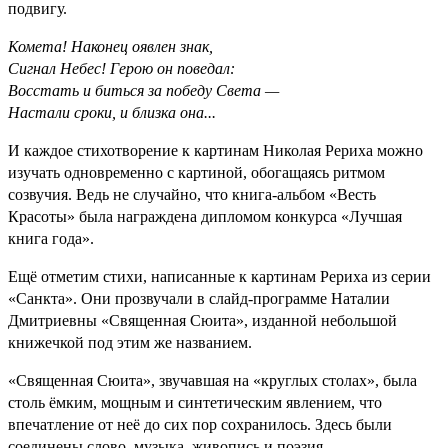
подвигу.
Комета! Наконец оявлен знак,
Сигнал Небес! Герою он поведал:
Восстать и биться за победу Света —
Настали сроки, и близка она...
И каждое стихотворение к картинам Николая Рериха можно
изучать одновременно с картиной, обогащаясь ритмом
созвучия. Ведь не случайно, что книга-альбом «Весть
Красоты» была награждена дипломом конкурса «Лучшая
книга года».
Ещё отметим стихи, написанные к картинам Рериха из серии
«Санкта». Они прозвучали в слайд-программе Наталии
Дмитриевны «Священная Сюита», изданной небольшой
книжечкой под этим же названием.
«Священная Сюита», звучавшая на «круглых столах», была
столь ёмким, мощным и синтетическим явлением, что
впечатление от неё до сих пор сохранилось. Здесь были
соединены слово, музыка, живопись и поэзия.