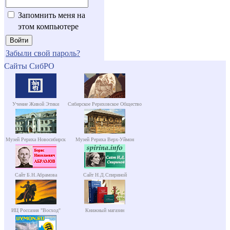
Запомнить меня на
этом компьютере
Забыли свой пароль?
Сайты СибРО
Учение Живой Этики
Сибирское Рериховское Общество
Музей Рериха Новосибирск
Музей Рериха Верх-Уймон
Сайт Б.Н.Абрамова
Сайт Н.Д.Спириной
ИЦ Россазия "Восход"
Книжный магазин