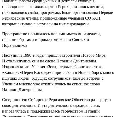
Началась работа среди учёных и деятелей культуры,
проводились выставки картин Рериха, читались лекции,
показывались слайд-программы. Были организованы Первые
Рериховские чтения, поддержанные учёными СО РАН,
которые активно выступали на них с докладами.
Пространство насыщалось новыми мыслями и делами,
новыми образами и примерами жизни Святых и
Подвижников.
Наступили
1990-е годы, пришли строители Нового Мира.
И откликнулись они на слово Наталии Дмитриевны.
Изданная книга Учения «Зов», первые сборников стихов
«Капли», «Перед Восходом» привлекли в Новосибирск много
ищущих людей, будущих сотрудников. Ещё до встречи с
Учением многие уже откликнулись на огненное слово
Наталии Дмитриевны.
Созданное ею Сибирское Рериховское Общество развернуло
свою деятельность. И эта деятельность вдохновлялась,
направлялась и поддерживалась творчеством Наталии
Дмитриевны. Ежемесячные «круглые столы» вводили в ритм