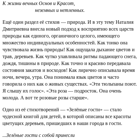
К жизни вечных Основ и Красот,
неземных и нетленных.
Ещё один раздел её стихов — природа. И в эту тему Наталия
Дмитриевна внесла
новый подход к восприятию всех царств
природы как единого, органичного целого, имеющего
множество индивидуальных особенностей. Как тонко она
чувствовала жизнь природы! Как ощущала дыхание цветов и
трав, деревьев. Как чутко улавливала ритмы падающего снега,
дождя, тишины в природе. Как точно и красиво передавала
состояния закатов и восходов! Как лирично описывала время
ночи, вечера, утра. Она понимала язык цветов и часто
говорила о них как о живых существах. «Эти тюльпаны поют.
Я слышу их голос». «Эта роза — подросток. Она очень
молода. А вот те розовые розы старше».
Одно из её стихотворений — «Зелёные гости» — стало
чудесной книгой для детей, в которой описаны все красоты
цветущих деревьев, пришедших в наши города в гости.
...Зелёные гости с собой принесли