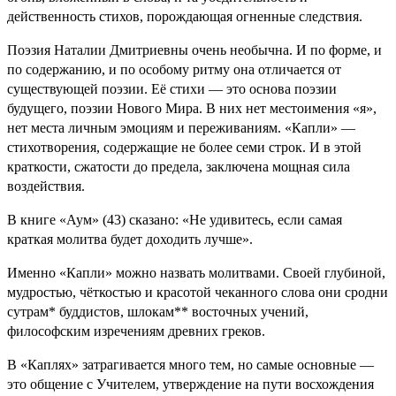
действенность стихов, порождающая огненные следствия.
Поэзия Наталии Дмитриевны очень необычна. И по форме, и
по содержанию, и по особому ритму она отличается от
существующей поэзии. Её стихи — это основа поэзии
будущего, поэзии Нового Мира. В них нет местоимения «я»,
нет места личным эмоциям и переживаниям. «Капли» —
стихотворения, содержащие не более семи строк. И в этой
краткости, сжатости до предела, заключена мощная сила
воздействия.
В книге «Аум» (43) сказано: «Не удивитесь, если самая
краткая молитва будет доходить лучше».
Именно «Капли» можно назвать молитвами. Своей глубиной,
мудростью, чёткостью и красотой чеканного слова они сродни
сутрам* буддистов, шлокам** восточных учений,
философским изречениям древних греков.
В «Каплях» затрагивается много тем, но самые основные —
это общение с Учителем, утверждение на пути восхождения