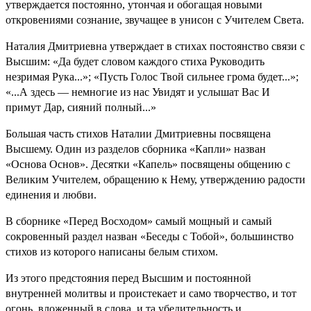
утверждается постоянно, утончая и обогащая новыми
откровениями сознание, звучащее в унисон с Учителем Света.
Наталия Дмитриевна утверждает в стихах постоянство связи с
Высшим: «Да будет словом каждого стиха Руководить
незримая Рука...»; «Пусть Голос Твой сильнее грома будет...»;
«...А здесь — немногие из нас Увидят и услышат Вас И
примут Дар, сияний полный...»
Большая часть стихов Наталии Дмитриевны посвящена
Высшему. Один из разделов сборника «Капли» назван
«Основа Основ». Десятки «Капель» посвящены общению с
Великим Учителем, обращению к Нему, утверждению радости
единения и любви.
В сборнике «Перед Восходом» самый мощный и самый
сокровенный раздел назван «Беседы с Тобой», большинство
стихов из которого написаны белым стихом.
Из этого предстояния перед Высшим и постоянной
внутренней молитвы и проистекает и само творчество, и тот
огонь, вложенный в слова, и та убедительность и