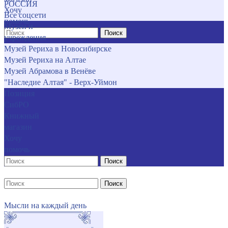
РОССИЯ
Хочу
Все соцсети
помочь
Музеи и
Поиск
учреждения
Музей Рериха в Новосибирске
Музей Рериха на Алтае
Музей Абрамова в Венёве
"Наследие Алтая" - Верх-Уймон
Позиция
СибРО
Книжный
магазин
Хочу
помочь
Поиск
Поиск
Мысли на каждый день