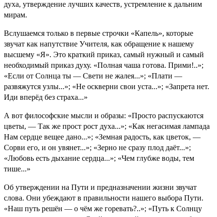
духа, утверждение лучших качеств, устремление к дальним
мирам.
Вслушаемся только в первые строчки «Капель», которые
звучат как напутствие Учителя, как обращение к нашему
высшему «Я». Это краткий приказ, самый нужный и самый
необходимый приказ духу. «Полная чаша готова. Прими!..»;
«Если от Солнца ты — Свети не жалея...»; «Плати —
развяжутся узлы...»; «Не оскверни свои уста...»; «Запрета нет.
Иди вперёд без страха...»
А вот философские мысли и образы: «Просто распускаются
цветы, — Так же прост рост духа...»; «Как негасимая лампада
Нам сердце вещее дано...»; «Земная радость, как цветок, —
Сорви его, и он увянет...»; «Зерно не сразу плод даёт...»;
«Любовь есть дыхание сердца...»; «Чем глубже воды, тем
тише...»
Об утверждении на Пути и предназначении жизни звучат
слова. Они убеждают в правильности нашего выбора Пути.
«Наш путь решён — о чём же горевать?..»; «Путь к Солнцу