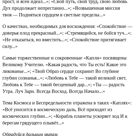
прост, и ясен идеал...»; «Свой путь, свой труд, свою любовь
Дух продолжает непрестанно...»; «Возвышенная миссия
твоя — Подняться сердцем в светлые пределы...»
О качествах, необходимых для восхождения: «Спокойствие —
доверья плод прекрасный...»; «Стремящийся, не бойся туч...»;
«Не отказаться, но вместить...»; «Спокойствие притягивает
силу...»
Самые торжественные и сокровенные «Капли» посвящены
Великому Учителю. «Какая радость, что Ты есть! Какое это
ликованье...»; «Твой Образ сердце сохранит Во глубине
глубин сознанья...»; «Любовь к Тебе — такой великий свет,
Любовь к Тебе — такой бесценный дар...»; «Ты — радость
Утра. Луч Зари. Всегда Восход. Всегда Начало...»
Тема Космоса и Беспредельности отражена в таких «Каплях»:
«Всё уносится в космическую даль, Всё приходит из
космических глубин...»; «Корабль планеты ускоряет ход И к
берегам грядущего плывёт...»
Обрадуйся дальним мирам,