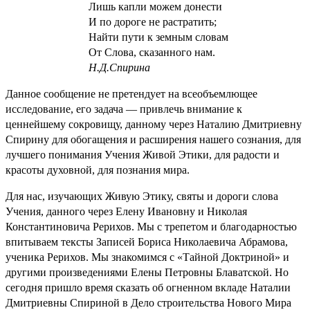
Лишь капли можем донести
И по дороге не растратить;
Найти пути к земным словам
От Слова, сказанного нам.
Н.Д.Спирина
Данное сообщение не претендует на всеобъемлющее
исследование, его задача — привлечь внимание к
ценнейшему сокровищу, данному через Наталию Дмитриевну
Спирину для обогащения и расширения нашего сознания, для
лучшего понимания Учения Живой Этики, для радости и
красоты духовной, для познания мира.
Для нас, изучающих Живую Этику, святы и дороги слова
Учения, данного через Елену Ивановну и Николая
Константиновича Рерихов. Мы с трепетом и благодарностью
впитываем тексты Записей Бориса Николаевича Абрамова,
ученика Рерихов. Мы знакомимся с «Тайной Доктриной» и
другими произведениями Елены Петровны Блаватской. Но
сегодня пришло время сказать об огненном вкладе Наталии
Дмитриевны Спириной в Дело строительства Нового Мира