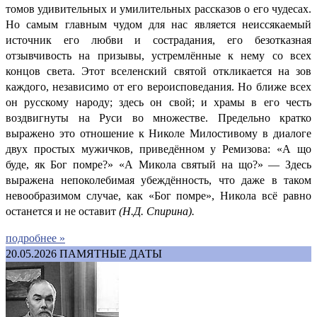
томов удивительных и умилительных рассказов о его чудесах.
Но самым главным чудом для нас является неиссякаемый
источник его любви и сострадания, его безотказная
отзывчивость на призывы, устремлённые к нему со всех
концов света. Этот вселенский святой откликается на зов
каждого, независимо от его вероисповедания. Но ближе всех
он русскому народу; здесь он свой; и храмы в его честь
воздвигнуты на Руси во множестве. Предельно кратко
выражено это отношение к Николе Милостивому в диалоге
двух простых мужичков, приведённом у Ремизова: «А що
буде, як Бог помре?» «А Микола святый на що?» — Здесь
выражена непоколебимая убеждённость, что даже в таком
невообразимом случае, как «Бог помре», Никола всё равно
останется и не оставит
(
Н.Д. Спирина).
подробнее »
20.05.2026
ПАМЯТНЫЕ ДАТЫ