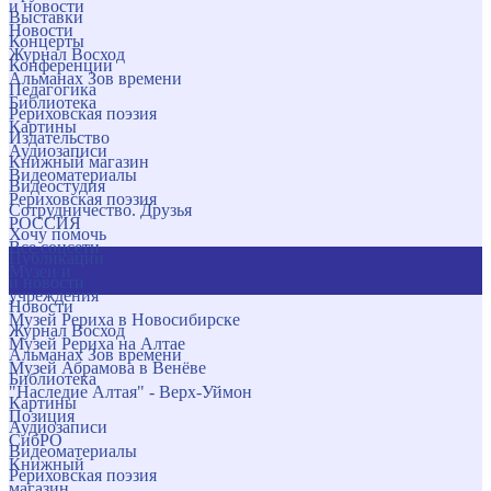
и новости
Выставки
Новости
Концерты
Журнал Восход
Конференции
Альманах Зов времени
Педагогика
Библиотека
Рериховская поэзия
Картины
Издательство
Аудиозаписи
Книжный магазин
Видеоматериалы
Видеостудия
Рериховская поэзия
Сотрудничество. Друзья
РОССИЯ
Хочу помочь
Все соцсети
Публикации
Музеи и
и новости
учреждения
Новости
Музей Рериха в Новосибирске
Журнал Восход
Музей Рериха на Алтае
Альманах Зов времени
Музей Абрамова в Венёве
Библиотека
"Наследие Алтая" - Верх-Уймон
Картины
Позиция
Аудиозаписи
СибРО
Видеоматериалы
Книжный
Рериховская поэзия
магазин