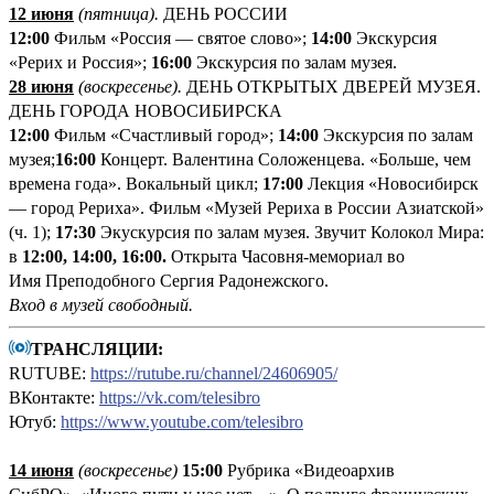
12 июня
(пятница
).
ДЕНЬ РОССИИ
12:00
Фильм «Россия ― святое слово»;
14:00
Экскурсия
«Рерих и Россия»;
16:00
Экскурсия по залам музея.
28 июня
(воскресенье).
ДЕНЬ ОТКРЫТЫХ ДВЕРЕЙ МУЗЕЯ.
ДЕНЬ ГОРОДА НОВОСИБИРСКА
12:00
Фильм «Счастливый город»;
14:00
Экскурсия по залам
музея;
16:00
Концерт. Валентина Соложенцева. «Больше, чем
времена года». Вокальный цикл;
17:00
Лекция «Новосибирск
— город Рериха». Фильм «Музей Рериха в России Азиатской»
(ч. 1);
17:30
Экускурсия по залам музея. Звучит Колокол Мира:
в
12:00, 14:00, 16:00.
Открыта Часовня-мемориал во
Имя Преподобного Сергия Радонежского.
Вход в музей свободный
.
ТРАНСЛЯЦИИ:
RUTUBE:
https://rutube.ru/channel/24606905/
ВКонтакте:
https://vk.com/telesibro
Ютуб:
https://www.youtube.com/telesibro
14 июня
(
воскресенье
)
1
5:00
Рубрика «Видеоархив