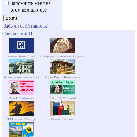
Запомнить меня на
этом компьютере
Забыли свой пароль?
Сайты СибРО
Учение Живой Этики
Сибирское Рериховское Общество
Музей Рериха Новосибирск
Музей Рериха Верх-Уймон
Сайт Б.Н.Абрамова
Сайт Н.Д.Спириной
ИЦ Россазия "Восход"
Книжный магазин