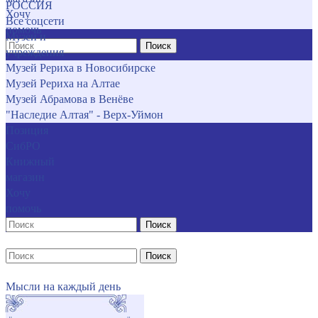
РОССИЯ
Хочу
Все соцсети
помочь
Музеи и
Поиск
учреждения
Музей Рериха в Новосибирске
Музей Рериха на Алтае
Музей Абрамова в Венёве
"Наследие Алтая" - Верх-Уймон
Позиция
СибРО
Книжный
магазин
Хочу
помочь
Поиск
Поиск
Мысли на каждый день