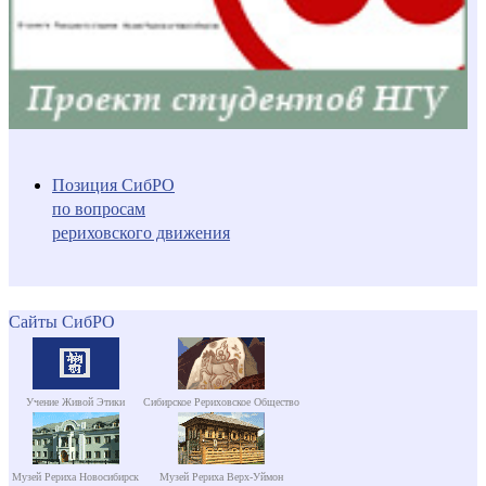
Позиция СибРО
по вопросам
рериховского движения
Сайты СибРО
Учение Живой Этики
Сибирское Рериховское Общество
Музей Рериха Новосибирск
Музей Рериха Верх-Уймон