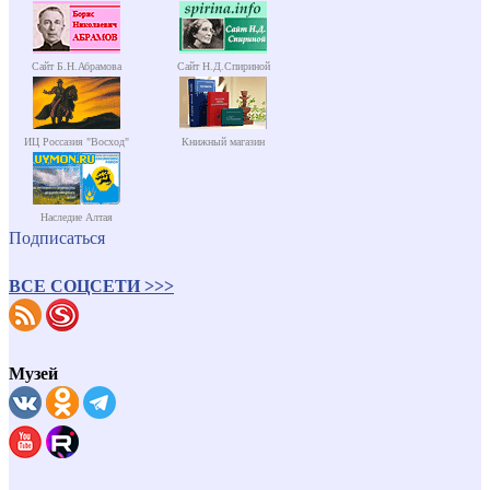
Сайт Б.Н.Абрамова
Сайт Н.Д.Спириной
ИЦ Россазия "Восход"
Книжный магазин
Наследие Алтая
Подписаться
ВСЕ СОЦСЕТИ >>>
Музей