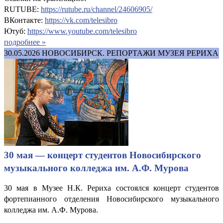
RUTUBE:
https://rutube.ru/channel/24606905/
ВКонтакте:
https://vk.com/telesibro
Ютуб:
https://www.youtube.com/telesibro
подробнее »
30.05.2026
НОВОСИБИРСК. РЕПОРТАЖИ МУЗЕЯ РЕРИХА
30 мая — концерт студентов Новосибирского
музыкального колледжа им. А.Ф. Мурова
30 мая в Музее Н.К. Рериха состоялся концерт студентов
фортепианного отделения Новосибирского музыкального
колледжа им. А.Ф. Мурова.