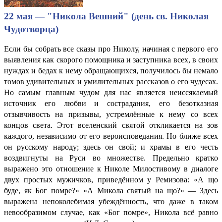
22 мая — "Никола Вешний" (день св. Николая
Чудотворца)
Если бы собрать все сказы про Николу, начиная с первого его
выявления как скорого помощника и заступника всех, в своих
нуждах и бедах к нему обращающихся, получилось бы немало
томов удивительных и умилительных рассказов о его чудесах.
Но самым главным чудом для нас является неиссякаемый
источник его любви и сострадания, его безотказная
отзывчивость на призывы, устремлённые к нему со всех
концов света. Этот вселенский святой откликается на зов
каждого, независимо от его вероисповедания. Но ближе всех
он русскому народу; здесь он свой; и храмы в его честь
воздвигнуты на Руси во множестве. Предельно кратко
выражено это отношение к Николе Милостивому в диалоге
двух простых мужичков, приведённом у Ремизова: «А що
буде, як Бог помре?» «А Микола святый на що?» — Здесь
выражена непоколебимая убеждённость, что даже в таком
невообразимом случае, как «Бог помре», Никола всё равно