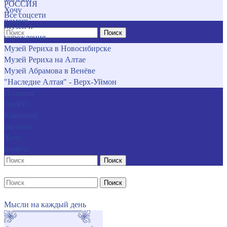
РОССИЯ
Хочу
Все соцсети
помочь
Музеи и
Поиск
учреждения
Музей Рериха в Новосибирске
Музей Рериха на Алтае
Музей Абрамова в Венёве
"Наследие Алтая" - Верх-Уймон
Позиция
СибРО
Книжный
магазин
Хочу
помочь
Поиск
Поиск
Мысли на каждый день