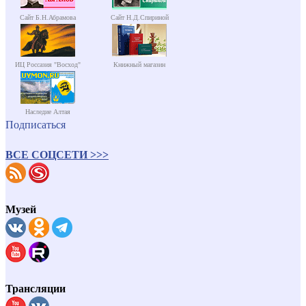
Сайт Б.Н.Абрамова
Сайт Н.Д.Спириной
ИЦ Россазия "Восход"
Книжный магазин
Наследие Алтая
Подписаться
ВСЕ СОЦСЕТИ >>>
Музей
Трансляции