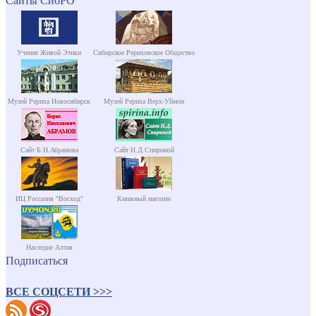
Сайты СибРО
Учение Живой Этики
Сибирское Рериховское Общество
Музей Рериха Новосибирск
Музей Рериха Верх-Уймон
Сайт Б.Н.Абрамова
Сайт Н.Д.Спириной
ИЦ Россазия "Восход"
Книжный магазин
Наследие Алтая
Подписаться
ВСЕ СОЦСЕТИ >>>