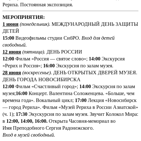
Рериха. Постоянная экспозиция.
М
ЕРОПРИЯТИЯ:
1 июня
(понедельник
).
МЕЖДУНАРОДНЫЙ ДЕНЬ ЗАЩИТЫ
ДЕТЕЙ
1
5:00
Видеофильмы студии СибРО.
Вход для детей
свободный.
12 июня
(пятница
).
ДЕНЬ РОССИИ
12:00
Фильм «Россия ― святое слово»;
14:00
Экскурсия
«Рерих и Россия»;
16:00
Экскурсия по залам музея.
28 июня
(воскресенье).
ДЕНЬ ОТКРЫТЫХ ДВЕРЕЙ МУЗЕЯ.
ДЕНЬ ГОРОДА НОВОСИБИРСКА
12:00
Фильм «Счастливый город»;
14:00
Экскурсия по залам
музея;
16:00
Концерт. Валентина Соложенцева. «Больше, чем
времена года». Вокальный цикл;
17:00
Лекция «Новосибирск
— город Рериха». Фильм «Музей Рериха в России Азиатской»
(ч. 1);
17:30
Экускурсия по залам музея. Звучит Колокол Мира:
в
12:00, 14:00, 16:00.
Открыта Часовня-мемориал во
Имя Преподобного Сергия Радонежского.
Вход в музей свободный
.