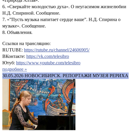
«Природа Алтая».
6. «Сверкайте молодостью духа». О неугасимом жизнелюбии
Н.Д. Спириной. Сообщение.
7. «”Пусть музыка напитает сердце ваше”. Н.Д. Спирина о
музыке». Сообщение.
8. Объявления.
Ссылки на трансляцию:
RUTUBE:
https://rutube.ru/channel/24606905/
ВКонтакте:
https://vk.com/telesibro
Ютуб:
https://www.youtube.com/telesibro
подробнее »
30.05.2026
НОВОСИБИРСК. РЕПОРТАЖИ МУЗЕЯ РЕРИХА