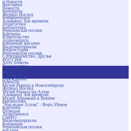
и новости
Выставки
Новости
Концерты
Журнал Восход
Конференции
Альманах Зов времени
Педагогика
Библиотека
Рериховская поэзия
Картины
Издательство
Аудиозаписи
Книжный магазин
Видеоматериалы
Видеостудия
Рериховская поэзия
Сотрудничество. Друзья
РОССИЯ
Хочу помочь
Все соцсети
Публикации
Музеи и
и новости
учреждения
Новости
Музей Рериха в Новосибирске
Журнал Восход
Музей Рериха на Алтае
Альманах Зов времени
Музей Абрамова в Венёве
Библиотека
"Наследие Алтая" - Верх-Уймон
Картины
Позиция
Аудиозаписи
СибРО
Видеоматериалы
Книжный
Рериховская поэзия
магазин