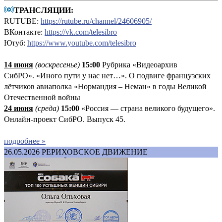
ТРАНСЛЯЦИИ:
RUTUBE:
https://rutube.ru/channel/24606905/
ВКонтакте:
https://vk.com/telesibro
Ютуб:
https://www.youtube.com/telesibro
14 июня
(
воскресенье
)
1
5:00
Рубрика «Видеоархив
СибРО». «Иного пути у нас нет…». О подвиге французских
лётчиков авиаполка «Нормандия – Неман» в годы Великой
Отечественной войны
24 июня
(среда)
15:00
«Россия — страна великого будущего».
Онлайн-проект СибРО. Выпуск 45.
подробнее »
26.05.2026
РЕРИХОВСКОЕ ДВИЖЕНИЕ