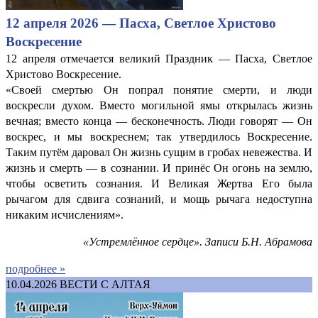
12 апреля 2026 — Пасха, Светлое Христово
Воскресение
12 апреля отмечается великий Праздник — Пасха, Светлое
Христово Воскресение.
«Своей смертью Он попрал понятие смерти, и люди
воскресли духом. Вместо могильной ямы открылась жизнь
вечная; вместо конца — бесконечность. Люди говорят — Он
воскрес, и мы воскреснем; так утвердилось Воскресение.
Таким путём даровал Он жизнь сущим в гробах невежества. И
жизнь и смерть — в сознании. И принёс Он огонь на землю,
чтобы осветить сознания. И Великая Жертва Его была
рычагом для сдвига сознаний, и мощь рычага недоступна
никаким исчислениям».
«Устремлённое сердце». Записи Б.Н. Абрамова
подробнее »
10.04.2026
ВЕСТИ С АЛТАЯ