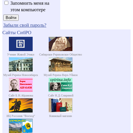
Запомнить меня на
этом компьютере
Забыли свой пароль?
Сайты СибРО
Учение Живой Этики
Сибирское Рериховское Общество
Музей Рериха Новосибирск
Музей Рериха Верх-Уймон
Сайт Б.Н.Абрамова
Сайт Н.Д.Спириной
ИЦ Россазия "Восход"
Книжный магазин