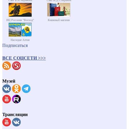
Сайт Б.Н.Абрамова
Сайт Н.Д.Спириной
ИЦ Россазия "Восход"
Книжный магазин
Наследие Алтая
Подписаться
ВСЕ СОЦСЕТИ >>>
Музей
Трансляции