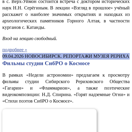
в с. Верх-Уймон состоится встреча с доктором исторических
наук Н.Н. Серёгиным. В лекции «Взгляд в прошлое» учёный
расскажет о наиболее значимых открытиях и находках из
археологических памятников Горного Алтая, в частности
курганов с. Катанды.
Вход на лекцию свободный.
подробнее »
09.04.2026
НОВОСИБИРСК. РЕПОРТАЖИ МУЗЕЯ РЕРИХА
Фильмы студии СибРО о Космосе
В рамках «Недели астрономии» предлагаем к просмотру
фильмы студии Сибирского Рериховского Общества
«Гагарин» и «Фламмарион», а также поэтические
видеокомпозиции: Н.Д. Спирина. «Горят надземные Огни» и
«Стихи поэтов СибРО о Космосе».