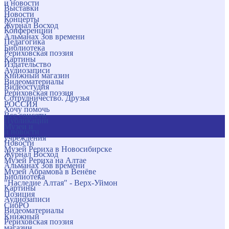
и новости
Выставки
Новости
Концерты
Журнал Восход
Конференции
Альманах Зов времени
Педагогика
Библиотека
Рериховская поэзия
Картины
Издательство
Аудиозаписи
Книжный магазин
Видеоматериалы
Видеостудия
Рериховская поэзия
Сотрудничество. Друзья
РОССИЯ
Хочу помочь
Все соцсети
Публикации
Музеи и
и новости
учреждения
Новости
Музей Рериха в Новосибирске
Журнал Восход
Музей Рериха на Алтае
Альманах Зов времени
Музей Абрамова в Венёве
Библиотека
"Наследие Алтая" - Верх-Уймон
Картины
Позиция
Аудиозаписи
СибРО
Видеоматериалы
Книжный
Рериховская поэзия
магазин