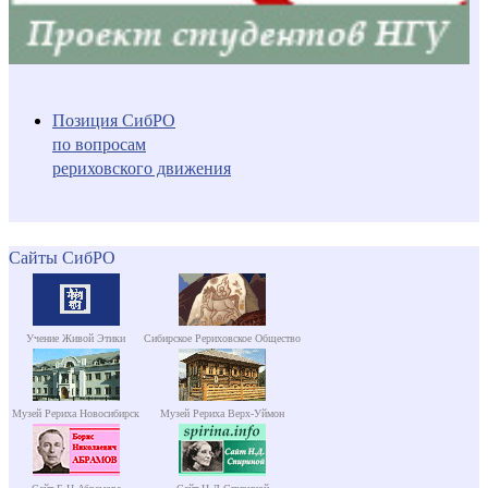
Позиция СибРО
по вопросам
рериховского движения
Сайты СибРО
Учение Живой Этики
Сибирское Рериховское Общество
Музей Рериха Новосибирск
Музей Рериха Верх-Уймон