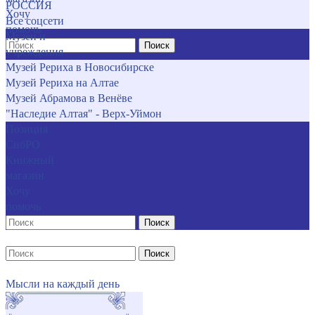
РОССИЯ
Хочу
Все соцсети
помочь
Музеи и
Поиск
учреждения
Музей Рериха в Новосибирске
Музей Рериха на Алтае
Музей Абрамова в Венёве
"Наследие Алтая" - Верх-Уймон
Позиция
СибРО
Книжный
магазин
Хочу
помочь
Поиск
Поиск
Мысли на каждый день