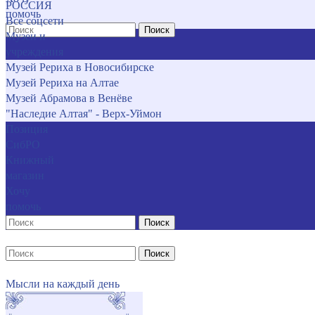
РОССИЯ
помочь
Все соцсети
Поиск
Музеи и
учреждения
Музей Рериха в Новосибирске
Музей Рериха на Алтае
Музей Абрамова в Венёве
"Наследие Алтая" - Верх-Уймон
Позиция
СибРО
Книжный
магазин
Хочу
помочь
Поиск
Поиск
Мысли на каждый день