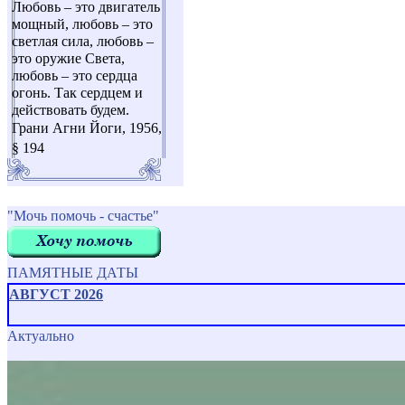
Любовь – это двигатель
мощный, любовь – это
светлая сила, любовь –
это оружие Света,
любовь – это сердца
огонь. Так сердцем и
действовать будем.
Грани Агни Йоги, 1956,
§ 194
"Мочь помочь - счастье"
ПАМЯТНЫЕ ДАТЫ
АВГУСТ 2026
Актуально