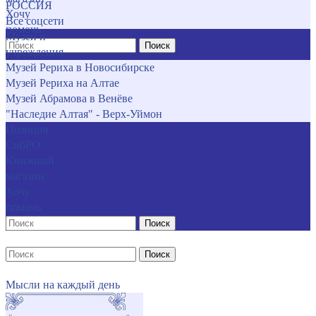
РОССИЯ
Хочу
Все соцсети
помочь
Музеи и
Поиск
учреждения
Музей Рериха в Новосибирске
Музей Рериха на Алтае
Музей Абрамова в Венёве
"Наследие Алтая" - Верх-Уймон
Позиция
СибРО
Книжный
магазин
Хочу
помочь
Поиск
Поиск
Мысли на каждый день