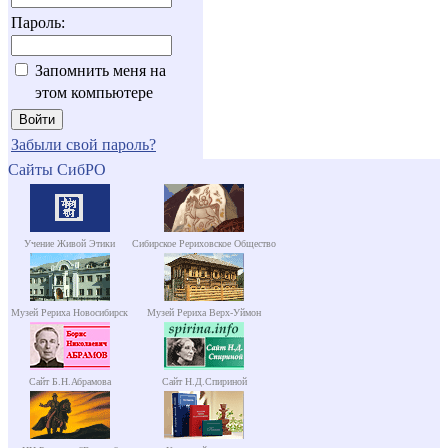
Пароль:
Запомнить меня на
этом компьютере
Забыли свой пароль?
Сайты СибРО
Учение Живой Этики
Сибирское Рериховское Общество
Музей Рериха Новосибирск
Музей Рериха Верх-Уймон
Сайт Б.Н.Абрамова
Сайт Н.Д.Спириной