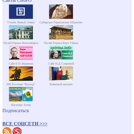
Сайты СибРО
Учение Живой Этики
Сибирское Рериховское Общество
Музей Рериха Новосибирск
Музей Рериха Верх-Уймон
Сайт Б.Н.Абрамова
Сайт Н.Д.Спириной
ИЦ Россазия "Восход"
Книжный магазин
Наследие Алтая
Подписаться
ВСЕ СОЦСЕТИ >>>