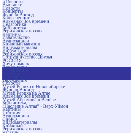
и новости
Выставки
Новости
Концерты
Журнал Восход
Конференции
Альманах Зов времени
Педагогика
Библиотека
Рериховская поэзия
Картины
Издательство
Аудиозаписи
Книжный магазин
Видеоматериалы
Видеостудия
Рериховская поэзия
Сотрудничество. Друзья
РОССИЯ
Хочу помочь
Все соцсети
Публикации
Музеи и
и новости
учреждения
Новости
Музей Рериха в Новосибирске
Журнал Восход
Музей Рериха на Алтае
Альманах Зов времени
Музей Абрамова в Венёве
Библиотека
"Наследие Алтая" - Верх-Уймон
Картины
Позиция
Аудиозаписи
СибРО
Видеоматериалы
Книжный
Рериховская поэзия
магазин