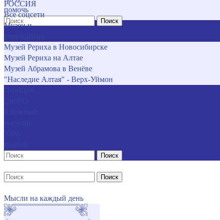
РОССИЯ
помочь
Все соцсети
Поиск
Музеи и
учреждения
Музей Рериха в Новосибирске
Музей Рериха на Алтае
Музей Абрамова в Венёве
"Наследие Алтая" - Верх-Уймон
Позиция
СибРО
Книжный
магазин
Хочу
помочь
Поиск
Поиск
Мысли на каждый день