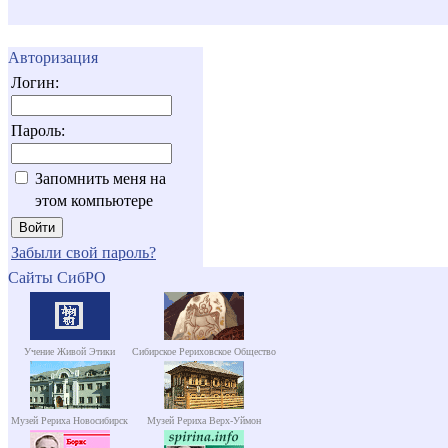
Авторизация
Логин:
Пароль:
Запомнить меня на
этом компьютере
Забыли свой пароль?
Сайты СибРО
Учение Живой Этики
Сибирское Рериховское Общество
Музей Рериха Новосибирск
Музей Рериха Верх-Уймон