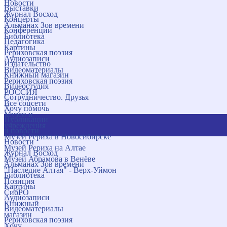
Новости
Выставки
Журнал Восход
Концерты
Альманах Зов времени
Конференции
Библиотека
Педагогика
Картины
Рериховская поэзия
Аудиозаписи
Издательство
Видеоматериалы
Книжный магазин
Рериховская поэзия
Видеостудия
РОССИЯ
Сотрудничество. Друзья
Все соцсети
Хочу помочь
Музеи и
Публикации
учреждения
и новости
Музей Рериха в Новосибирске
Новости
Музей Рериха на Алтае
Журнал Восход
Музей Абрамова в Венёве
Альманах Зов времени
"Наследие Алтая" - Верх-Уймон
Библиотека
Позиция
Картины
СибРО
Аудиозаписи
Книжный
Видеоматериалы
магазин
Рериховская поэзия
Хочу